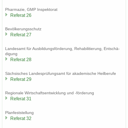
Phar­ma­zie, GMP In­spek­to­rat
Re­fe­rat 26
Be­völ­ke­rungs­schutz
Re­fe­rat 27
Lan­des­amt für Aus­bil­dungs­för­de­rung, Re­ha­bi­li­tie­rung, Ent­schä­
di­gung
Re­fe­rat 28
Säch­si­sches Lan­des­prü­fungs­amt für aka­de­mi­sche Heil­be­ru­fe
Re­fe­rat 29
Re­gio­na­le Wirt­schafts­ent­wick­lung und -​förderung
Re­fe­rat 31
Plan­fest­stel­lung
Re­fe­rat 32