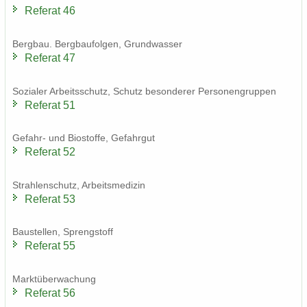
Re­fe­rat 46
Berg­bau. Berg­bau­fol­gen, Grund­was­ser
Re­fe­rat 47
So­zia­ler Ar­beits­schutz, Schutz be­son­de­rer Per­so­nen­grup­pen
Re­fe­rat 51
Gefahr-​ und Bio­stof­fe, Ge­fahr­gut
Re­fe­rat 52
Strah­len­schutz, Ar­beits­me­di­zin
Re­fe­rat 53
Bau­stel­len, Spreng­stoff
Re­fe­rat 55
Markt­über­wa­chung
Re­fe­rat 56