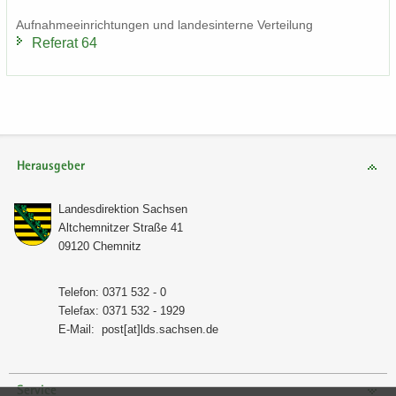
Auf­nah­me­ein­rich­tun­gen und lan­des­in­ter­ne Ver­tei­lung
Re­fe­rat 64
Herausgeber
Lan­des­di­rek­ti­on Sach­sen
Alt­chem­nit­zer Stra­ße 41
09120 Chem­nitz
Te­le­fon: 0371 532 - 0
Te­le­fax: 0371 532 - 1929
E-​Mail:
post[at]lds.sach­sen.de
Service