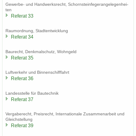
Gewerbe-​ und Hand­werks­recht, Schorn­stein­fe­ge­r­an­ge­le­gen­hei­
ten
Re­fe­rat 33
Raum­ord­nung, Stadt­ent­wick­lung
Re­fe­rat 34
Bau­recht, Denk­mal­schutz, Wohn­geld
Re­fe­rat 35
Luft­ver­kehr und Bin­nen­schiff­fahrt
Re­fe­rat 36
Lan­des­stel­le für Bau­tech­nik
Re­fe­rat 37
Ver­ga­be­recht, Preis­recht, In­ter­na­tio­na­le Zu­sam­men­ar­beit und
Gleich­stel­lung
Re­fe­rat 39