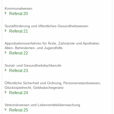
Kom­mu­nal­we­sen
Re­fe­rat 20
So­zi­al­för­de­rung und öf­fent­li­ches Ge­sund­heits­we­sen
Re­fe­rat 21
Ap­pro­ba­ti­ons­ver­fah­ren für Ärzte, Zahn­ärz­te und Apo­the­ker,
Alten-​ Behinderten-​ und Ju­gend­hil­fe
Re­fe­rat 22
Sozial-​ und Ge­sund­heits­fach­be­ru­fe
Re­fe­rat 23
Öf­fent­li­che Si­cher­heit und Ord­nung, Per­so­nen­stands­we­sen,
Glücks­spiel­recht, Geld­wä­sche­ge­setz
Re­fe­rat 24
Ve­te­ri­när­we­sen und Le­bens­mit­tel­über­wa­chung
Re­fe­rat 25