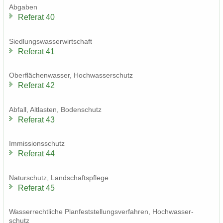
Ab­ga­ben
Re­fe­rat 40
Sied­lungs­was­ser­wirt­schaft
Re­fe­rat 41
Ober­flä­chen­was­ser, Hoch­was­ser­schutz
Re­fe­rat 42
Ab­fall, Alt­las­ten, Bo­den­schutz
Re­fe­rat 43
Im­mis­si­ons­schutz
Re­fe­rat 44
Na­tur­schutz, Land­schafts­pfle­ge
Re­fe­rat 45
Was­ser­recht­li­che Plan­fest­stel­lungs­ver­fah­ren, Hoch­was­ser­
schutz