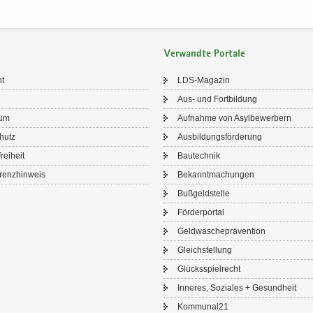
Verwandte Portale
ht
LDS-​Magazin
Aus- und Fort­bil­dung
sum
Auf­nah­me von Asyl­be­wer­bern
chutz
Aus­bil­dungs­för­de­rung
frei­heit
Bau­tech­nik
renz­hin­weis
Be­kannt­ma­chun­gen
Buß­geld­stel­le
För­der­por­tal
Geld­wä­sche­prä­ven­ti­on
Gleich­stel­lung
Glücks­spiel­recht
In­ne­res, So­zia­les + Ge­sund­heit
Kom­mu­nal21