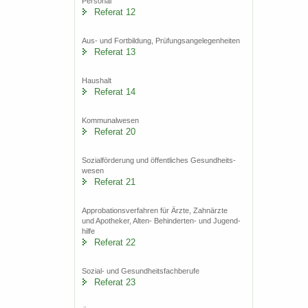
Per­so­nal
Re­fe­rat 12
Aus- und Fort­bil­dung, Prü­fungs­an­ge­le­gen­hei­ten
Re­fe­rat 13
Haus­halt
Re­fe­rat 14
Kom­mu­nal­we­sen
Re­fe­rat 20
So­zi­al­för­de­rung und öf­fent­li­ches Ge­sund­heits­
we­sen
Re­fe­rat 21
Ap­pro­ba­ti­ons­ver­fah­ren für Ärzte, Zahn­ärz­te
und Apo­the­ker, Alten-​ Behinderten-​ und Ju­gend­
hil­fe
Re­fe­rat 22
Sozial-​ und Ge­sund­heits­fach­be­ru­fe
Re­fe­rat 23