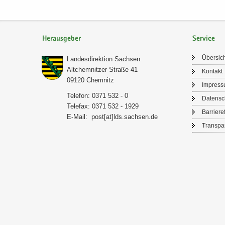
Herausgeber
Service
Über­sic
Lan­des­di­rek­ti­on Sach­sen
Alt­chem­nit­zer Stra­ße 41
Kon­takt
09120 Chem­nitz
Im­pres­
Te­le­fon: 0371 532 - 0
Da­ten­s
Te­le­fax: 0371 532 - 1929
Bar­rie­re­
E-​Mail:
post[at]lds.sach­sen.de
Trans­pa­