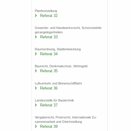
Plan­fest­stel­lung
Re­fe­rat 32
Gewerbe-​ und Hand­werks­recht, Schorn­stein­fe­
ge­r­an­ge­le­gen­hei­ten
Re­fe­rat 33
Raum­ord­nung, Stadt­ent­wick­lung
Re­fe­rat 34
Bau­recht, Denk­mal­schutz, Wohn­geld
Re­fe­rat 35
Luft­ver­kehr und Bin­nen­schiff­fahrt
Re­fe­rat 36
Lan­des­stel­le für Bau­tech­nik
Re­fe­rat 37
Ver­ga­be­recht, Preis­recht, In­ter­na­tio­na­le Zu­
sam­men­ar­beit und Gleich­stel­lung
Re­fe­rat 39