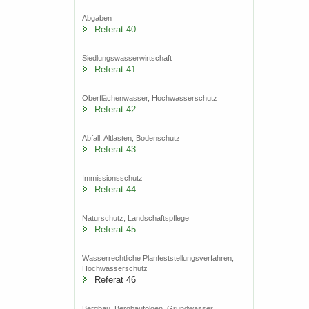
Ab­ga­ben
Re­fe­rat 40
Sied­lungs­was­ser­wirt­schaft
Re­fe­rat 41
Ober­flä­chen­was­ser, Hoch­was­ser­schutz
Re­fe­rat 42
Ab­fall, Alt­las­ten, Bo­den­schutz
Re­fe­rat 43
Im­mis­si­ons­schutz
Re­fe­rat 44
Na­tur­schutz, Land­schafts­pfle­ge
Re­fe­rat 45
Was­ser­recht­li­che Plan­fest­stel­lungs­ver­fah­ren,
Hoch­was­ser­schutz
Re­fe­rat 46
Berg­bau. Berg­bau­fol­gen, Grund­was­ser