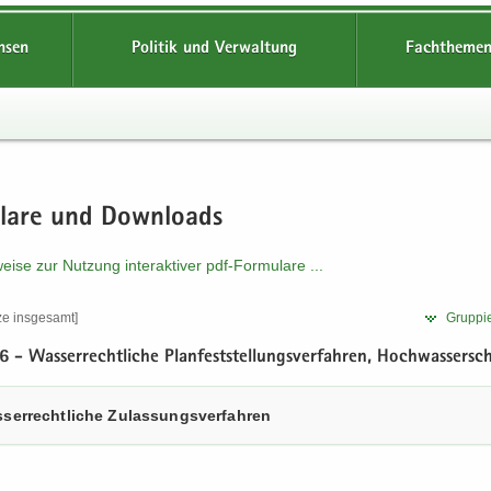
hsen
Politik und Verwaltung
Fachthemen
­la­re und Down­loads
ei­se zur Nut­zung in­ter­ak­ti­ver pdf-​​Formulare .​.​.​
­ze ins­ge­samt]
Grup­pie
46 - Was­ser­recht­li­che Plan­fest­stel­lungs­ver­fah­ren, Hoch­was­ser­sc
ser­recht­li­che Zu­las­sungs­ver­fah­ren