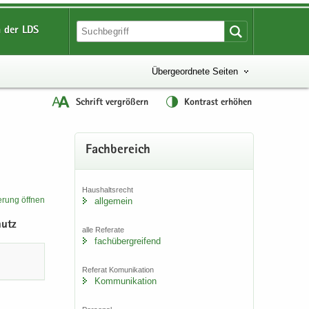
 der LDS
Übergeordnete Seiten
Schrift vergrößern
Kontrast erhöhen
Fach­be­reich
Haus­halts­recht
­rung öff­nen
all­ge­mein
hutz
alle Re­fe­ra­te
fach­über­grei­fend
Re­fe­rat Komu­ni­ka­ti­on
Kom­mu­ni­ka­ti­on