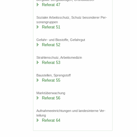
Re­fe­rat 47
So­zia­ler Ar­beits­schutz, Schutz be­son­de­rer Per­
so­nen­grup­pen
Re­fe­rat 51
Gefahr-​ und Bio­stof­fe, Ge­fahr­gut
Re­fe­rat 52
Strah­len­schutz, Ar­beits­me­di­zin
Re­fe­rat 53
Bau­stel­len, Spreng­stoff
Re­fe­rat 55
Markt­über­wa­chung
Re­fe­rat 56
Auf­nah­me­ein­rich­tun­gen und lan­des­in­ter­ne Ver­
tei­lung
Re­fe­rat 64