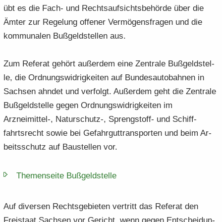
übt es die Fach- und Rechts­auf­sichts­be­hör­de über die
Ämter zur Re­ge­lung of­fe­ner Ver­mö­gens­fra­gen und die
kom­mu­na­len Buß­geld­stel­len aus.
Zum Re­fe­rat ge­hört au­ßer­dem eine Zen­tra­le Buß­geld­stel­
le, die Ord­nungs­wid­rig­kei­ten auf Bun­des­au­to­bah­nen in
Sach­sen ahn­det und ver­folgt. Au­ßer­dem geht die Zen­tra­le
Buß­geld­stel­le gegen Ord­nungs­wid­rig­kei­ten im
Arzneimittel-​, Naturschutz-​, Sprengstoff-​ und Schiff­
fahrts­recht sowie bei Ge­fahr­gut­trans­por­ten und beim Ar­
beits­schutz auf Bau­stel­len vor.
The­men­sei­te Buß­geld­stel­le
Auf di­ver­sen Rechts­ge­bie­ten ver­tritt das Re­fe­rat den
Frei­staat Sach­sen vor Ge­richt, wenn gegen Ent­schei­dun­