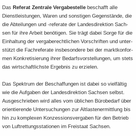
Das
Re­fe­rat Zen­tra­le Ver­ga­be­stel­le
be­schafft alle
Dienst­leis­tun­gen, Waren und sons­ti­gen Ge­gen­stän­de, die
die Ab­tei­lun­gen und -​referate der Lan­des­di­rek­ti­on Sach­
sen für ihre Ar­beit be­nö­ti­gen. Sie trägt dabei Sorge für die
Ein­hal­tung der ver­ga­be­recht­li­chen Vor­schrif­ten und un­ter­
stützt die Fach­re­fe­ra­te ins­be­son­de­re bei der markt­kon­for­
men Kon­kre­ti­sie­rung ihrer Be­darfs­vor­stel­lun­gen, um stets
das wirt­schaft­lichs­te Er­geb­nis zu er­zie­len.
Das Spek­trum der Be­schaf­fun­gen ist dabei so viel­fäl­tig
wie die Auf­ga­ben der Lan­des­di­rek­ti­on Sach­sen selbst.
Aus­ge­schrie­ben wird alles vom üb­li­chen Bü­ro­be­darf über
ori­en­tie­ren­de Un­ter­su­chun­gen zur Alt­las­ten­er­mitt­lung bis
hin zu kom­ple­xen Kon­zes­si­ons­ver­ga­ben für den Be­trieb
von Luft­ret­tungs­sta­tio­nen im Frei­staat Sach­sen.