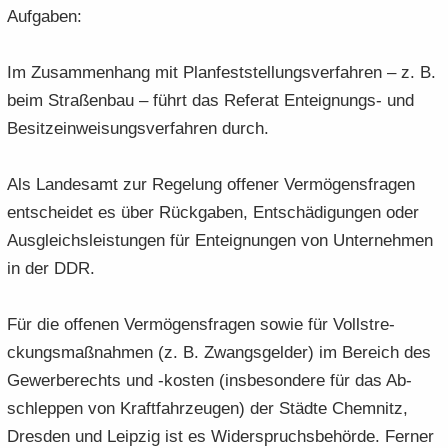
Auf­ga­ben:
Im Zu­sam­men­hang mit Plan­fest­stel­lungs­ver­fah­ren – z. B.
beim Stra­ßen­bau – führt das Re­fe­rat Enteignungs-​ und
Be­sitz­ein­wei­sungs­ver­fah­ren durch.
Als Lan­des­amt zur Re­ge­lung of­fe­ner Ver­mö­gens­fra­gen
ent­schei­det es über Rück­ga­ben, Ent­schä­di­gun­gen oder
Aus­gleichs­leis­tun­gen für Ent­eig­nun­gen von Un­ter­neh­men
in der DDR.
Für die of­fe­nen Ver­mö­gens­fra­gen sowie für Voll­stre­
ckungs­maß­nah­men (z. B. Zwangs­gel­der) im Be­reich des
Ge­wer­be­rechts und -​kosten (ins­be­son­de­re für das Ab­
schlep­pen von Kraft­fahr­zeu­gen) der Städ­te Chem­nitz,
Dres­den und Leip­zig ist es Wi­der­spruchs­be­hör­de. Fer­ner