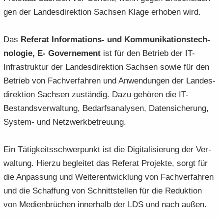
gen der Lan­des­di­rek­ti­on Sach­sen Klage er­ho­ben wird.
Das
Re­fe­rat Informations-​ und Kom­mu­ni­ka­ti­ons­tech­
no­lo­gie, E- Go­ver­ne­ment
ist für den Be­trieb der IT-​
Infrastruktur der Lan­des­di­rek­ti­on Sach­sen sowie für den
Be­trieb von Fach­ver­fah­ren und An­wen­dun­gen der Lan­des­
di­rek­ti­on Sach­sen zu­stän­dig. Dazu ge­hö­ren die IT-​
Bestandsverwaltung, Be­darfs­ana­ly­sen, Da­ten­si­che­rung,
System-​ und Netz­werk­be­treu­ung.
Ein Tä­tig­keits­schwer­punkt ist die Di­gi­ta­li­sie­rung der Ver­
wal­tung. Hier­zu be­glei­tet das Re­fe­rat Pro­jek­te, sorgt für
die An­pas­sung und Wei­ter­ent­wick­lung von Fach­ver­fah­ren
und die Schaf­fung von Schnitt­stel­len für die Re­duk­ti­on
von Me­di­en­brü­chen in­ner­halb der LDS und nach außen.