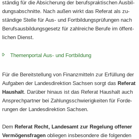
stän­dig für die Ab­si­che­rung der be­rufs­prak­ti­schen Aus­bil­
dungs­ab­schnit­te. Nach außen wirkt das Re­fe­rat als zu­
stän­di­ge Stel­le für Aus- und Fort­bil­dungs­prü­fun­gen nach
Be­rufs­aus­bil­dungs­ge­setz für zahl­rei­che Be­ru­fe im öf­fent­
li­chen Dienst.
The­men­por­tal Aus-​ und Fort­bil­dung
Für die Be­reit­stel­lung von Fi­nanz­mit­teln zur Er­fül­lung der
Auf­ga­ben der Lan­des­di­rek­ti­on Sach­sen sorgt das
Re­fe­rat
Haus­halt
. Dar­über hin­aus ist das Re­fe­rat Haus­halt auch
An­sprech­part­ner bei Zah­lungs­schwie­rig­kei­ten für For­de­
run­gen der Lan­des­di­rek­ti­on Sach­sen.
Dem
Re­fe­rat Recht, Lan­des­amt zur Re­ge­lung of­fe­ner
Ver­mö­gens­fra­gen
ob­lie­gen ins­be­son­de­re die fol­gen­den