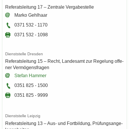
Re­fe­rats­lei­tung 17 – Zen­tra­le Ver­ga­be­stel­le
Marko Gehl­haar
0371 532 - 1170
0371 532 - 1098
Dienst­stel­le Dres­den
Re­fe­rats­lei­tung 15 – Recht, Lan­des­amt zur Re­ge­lung of­fe­
ner Ver­mö­gens­fra­gen
Ste­fan Ham­mer
0351 825 - 1500
0351 825 - 9999
Dienst­stel­le Leip­zig
Re­fe­rats­lei­tung 13 – Aus- und Fort­bil­dung, Prü­fungs­an­ge­