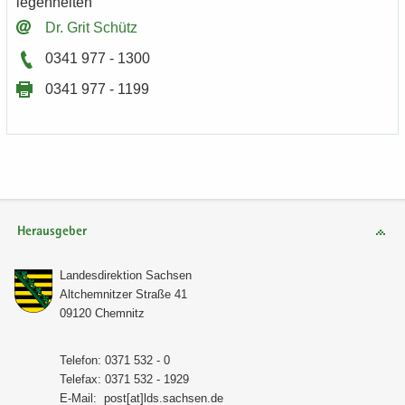
le­gen­hei­ten
Dr. Grit Schütz
0341 977 - 1300
0341 977 - 1199
Herausgeber
Lan­des­di­rek­ti­on Sach­sen
Alt­chem­nit­zer Stra­ße 41
09120 Chem­nitz
Te­le­fon: 0371 532 - 0
Te­le­fax: 0371 532 - 1929
E-​Mail:
post[at]lds.sach­sen.de