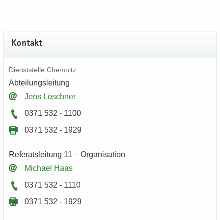
Kon­takt
Dienst­stel­le Chem­nitz
Ab­tei­lungs­lei­tung
Jens Lösch­ner
0371 532 - 1100
0371 532 - 1929
Re­fe­rats­lei­tung 11 – Or­ga­ni­sa­ti­on
Mi­cha­el Haas
0371 532 - 1110
0371 532 - 1929