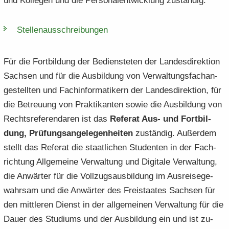
und Kol­le­gen und die Per­so­nal­ent­wick­lung zu­stän­dig.
Stel­len­aus­schrei­bun­gen
Für die Fort­bil­dung der Be­diens­te­ten der Lan­des­di­rek­ti­on
Sach­sen und für die Aus­bil­dung von Ver­wal­tungs­fach­an­
ge­stell­ten und Fach­in­for­ma­ti­kern der Lan­des­di­rek­ti­on, für
die Be­treu­ung von Prak­ti­kan­ten sowie die Aus­bil­dung von
Rechts­re­fe­ren­da­ren ist das
Re­fe­rat Aus- und Fort­bil­
dung, Prü­fungs­an­ge­le­gen­hei­ten
zu­stän­dig. Au­ßer­dem
stellt das Re­fe­rat die staat­li­chen Stu­den­ten in der Fach­
rich­tung All­ge­mei­ne Ver­wal­tung und Di­gi­ta­le Ver­wal­tung,
die An­wär­ter für die Voll­zugs­aus­bil­dung im Aus­rei­se­ge­
wahr­sam und die An­wär­ter des Frei­staa­tes Sach­sen für
den mitt­le­ren Dienst in der all­ge­mei­nen Ver­wal­tung für die
Dauer des Stu­di­ums und der Aus­bil­dung ein und ist zu­