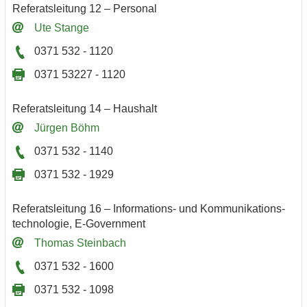
Re­fe­rats­lei­tung 12 – Per­so­nal
Ute Stan­ge
0371 532 - 1120
0371 53227 - 1120
Re­fe­rats­lei­tung 14 – Haus­halt
Jür­gen Böhm
0371 532 - 1140
0371 532 - 1929
Re­fe­rats­lei­tung 16 – Informations-​ und Kom­mu­ni­ka­ti­ons­
tech­no­lo­gie, E-​Government
Tho­mas Stein­bach
0371 532 - 1600
0371 532 - 1098