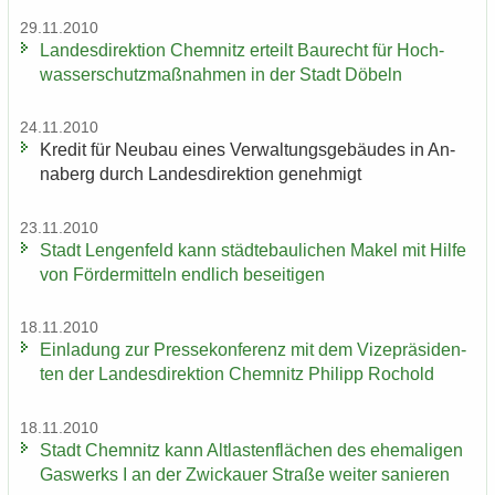
29.11.2010
Lan­des­di­rek­ti­on Chem­nitz er­teilt Bau­recht für Hoch­
was­ser­schutz­maß­nah­men in der Stadt Dö­beln
24.11.2010
Kre­dit für Neu­bau eines Ver­wal­tungs­ge­bäu­des in An­
na­berg durch Lan­des­di­rek­ti­on ge­neh­migt
23.11.2010
Stadt Len­gen­feld kann städ­te­bau­li­chen Makel mit Hilfe
von För­der­mit­teln end­lich be­sei­ti­gen
18.11.2010
Ein­la­dung zur Pres­se­kon­fe­renz mit dem Vi­ze­prä­si­den­
ten der Lan­des­di­rek­ti­on Chem­nitz Phil­ipp Ro­chold
18.11.2010
Stadt Chem­nitz kann Alt­las­ten­flä­chen des ehe­ma­li­gen
Gas­werks I an der Zwi­ckau­er Stra­ße wei­ter sa­nie­ren