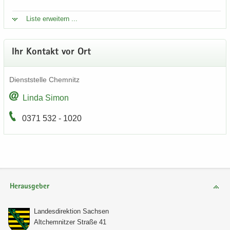
Liste er­wei­tern ...
Ihr Kon­takt vor Ort
Dienst­stel­le Chem­nitz
Linda Simon
0371 532 - 1020
Herausgeber
Lan­des­di­rek­ti­on Sach­sen
Alt­chem­nit­zer Stra­ße 41