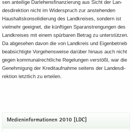
sen an­tei­li­ge Dar­le­hens­fi­nan­zie­rung aus Sicht der Lan­
des­di­rek­ti­on nicht im Wi­der­spruch zur an­ste­hen­den
Haus­halts­kon­so­li­die­rung des Land­krei­ses, son­dern ist
viel­mehr ge­eig­net, die künf­ti­gen Spar­an­stren­gun­gen des
Land­krei­ses mit einem spür­ba­ren Be­trag zu un­ter­stüt­zen.
Da ab­ge­se­hen davon die von Land­kreis und Ei­gen­be­trieb
be­ab­sich­tig­te Vor­ge­hens­wei­se dar­über hin­aus auch nicht
gegen kom­mu­nal­recht­li­che Re­ge­lun­gen ver­stößt, war die
Ge­neh­mi­gung der Kre­dit­auf­nah­me sei­tens der Lan­des­di­
rek­ti­on letzt­lich zu er­tei­len.
Me­di­en­in­for­ma­tio­nen 2010 [LDC]