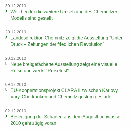
30.12.2010
Wei­chen für die wei­te­re Um­set­zung des Chem­nit­zer
Mo­dells sind ge­stellt
20.12.2010
Lan­des­di­rek­ti­on Chem­nitz zeigt die Aus­stel­lung "Unter
Druck – Zei­tun­gen der fried­li­chen Re­vo­lu­ti­on"
20.12.2010
Neue breit­ge­fä­cher­te Aus­stel­lung zeigt eine vi­su­el­le
Reise und weckt "Rei­se­lust"
09.12.2010
EU-​Kooperationsprojekt CLARA II zwi­schen Kar­lo­vy
Vary, Ober­fran­ken und Chem­nitz ges­tern ge­star­tet
02.12.2010
Be­sei­ti­gung der Schä­den aus dem Au­gust­hoch­was­ser
2010 geht zügig voran