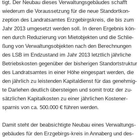
tigt. Der Neu­bau die­ses Ver­wal­tungs­ge­bäu­des schafft
wie­der­um die Vor­aus­set­zung für die neue Stand­ort­kon­
zep­ti­on des Land­rats­am­tes Erz­ge­birgs­kreis, die bis zum
Jahr 2013 um­ge­setzt wer­den soll. In deren Er­geb­nis kön­
nen durch Re­du­zie­rung von Miet­ob­jek­ten und die Schlie­
ßung von Ver­wal­tungs­ob­jek­ten nach den Be­rech­nun­gen
des LSB im End­zu­stand im Jahr 2013 letzt­lich jähr­li­che
Be­triebs­kos­ten ge­gen­über der bis­he­ri­gen Stand­ort­struk­tur
des Land­rats­am­tes in einer Höhe ein­ge­spart wer­den, die
den jähr­lich zu leis­ten­den Ka­pi­tal­dienst für das ge­neh­mig­
te Dar­le­hen deut­lich über­stei­gen und somit trotz der zu-​
sätzlichen Ka­pi­tal­kos­ten zu einer jähr­li­chen Kos­ten­er­
spar­nis von ca. 500.000 € füh­ren wer­den.
Damit steht der be­ab­sich­tig­te Neu­bau eines Ver­wal­tungs­
ge­bäu­des für den Erzgebirgs-​kreis in An­na­berg und des­