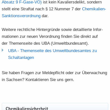
Ab­satz 9 F-​​Gase-​VO)
ist kein Ka­va­liers­de­likt, son­dern
stellt eine Straf­tat nach § 12 Num­mer 7 der
Chemikalien-​​
Sanktionsverordnung
dar.
Wei­te­re recht­li­che Hin­ter­grün­de sowie de­tail­lier­te In­for­
ma­tio­nen zur neuen Ver­ord­nung fin­den Sie di­rekt auf
der The­men­sei­te des UBA (Um­welt­bun­des­amt).
UBA -​ The­men­sei­te des Um­welt­bun­des­am­tes zu
Schalt­an­la­gen
Sie haben Fra­gen zur Mel­de­pflicht oder zur Über­wa­chung
in Sach­sen? Kon­tak­tie­ren Sie uns gern.
Che­mi­ka­li­en­si­cher­heit