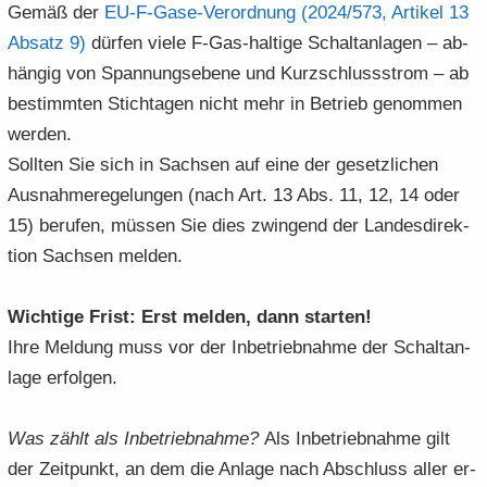
Gemäß der
EU-​​F-​Gase-​Verordnung (2024/​573, Ar­ti­kel 13
Ab­satz 9)
dür­fen viele F-​Gas-haltige Schalt­an­la­gen – ab­
hän­gig von Span­nungs­ebe­ne und Kurz­schluss­strom – ab
be­stimm­ten Stich­ta­gen nicht mehr in Be­trieb ge­nom­men
wer­den.​
Soll­ten Sie sich in Sach­sen auf eine der ge­setz­li­chen
Aus­nah­me­re­ge­lun­gen (nach Art. 13 Abs. 11, 12, 14 oder
15) be­ru­fen, müs­sen Sie dies zwin­gend der Lan­des­di­rek­
ti­on Sach­sen mel­den.
Wich­ti­ge Frist: Erst mel­den, dann star­ten!
Ihre Mel­dung muss vor der In­be­trieb­nah­me der Schalt­an­
la­ge er­fol­gen.
Was zählt als In­be­trieb­nah­me?
Als In­be­trieb­nah­me gilt
der Zeit­punkt, an dem die An­la­ge nach Ab­schluss aller er­