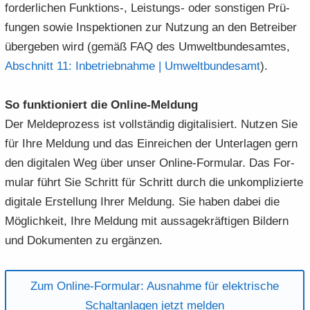
for­der­li­chen Funktions-​, Leistungs-​ oder sons­ti­gen Prü­
fun­gen sowie In­spek­tio­nen zur Nut­zung an den Be­trei­ber
über­ge­ben wird (gemäß FAQ des Um­welt­bun­des­am­tes,
Ab­schnitt 11: In­be­trieb­nah­me | Um­welt­bun­des­amt
).
So funk­tio­niert die Online-​Meldung
Der Mel­de­pro­zess ist voll­stän­dig di­gi­ta­li­siert. Nut­zen Sie
für Ihre Mel­dung und das Ein­rei­chen der Un­ter­la­gen gern
den di­gi­ta­len Weg über unser Online-​Formular. Das For­
mu­lar führt Sie Schritt für Schritt durch die un­kom­pli­zier­te
di­gi­ta­le Er­stel­lung Ihrer Mel­dung. Sie haben dabei die
Mög­lich­keit, Ihre Mel­dung mit aus­sa­ge­kräf­ti­gen Bil­dern
und Do­ku­men­ten zu er­gän­zen.
Zum Online-​​Formular: Aus­nah­me für elek­tri­sche
Schalt­an­la­gen jetzt mel­den