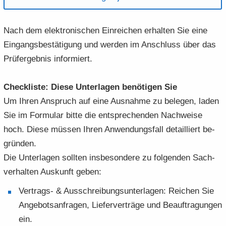
Nach dem elek­tro­ni­schen Ein­rei­chen er­hal­ten Sie eine
Ein­gangs­be­stä­ti­gung und wer­den im An­schluss über das
Prüf­ergeb­nis in­for­miert.
Check­lis­te: Diese Un­ter­la­gen be­nö­ti­gen Sie
Um Ihren An­spruch auf eine Aus­nah­me zu be­le­gen, laden
Sie im For­mu­lar bitte die ent­spre­chen­den Nach­wei­se
hoch. Diese müs­sen Ihren An­wen­dungs­fall de­tail­liert be­
grün­den.
Die Un­ter­la­gen soll­ten ins­be­son­de­re zu fol­gen­den Sach­
ver­hal­ten Aus­kunft geben:
Vertrags-​ & Aus­schrei­bungs­un­ter­la­gen: Rei­chen Sie
An­ge­bots­an­fra­gen, Lie­fer­ver­trä­ge und Be­auf­tra­gun­gen
ein.