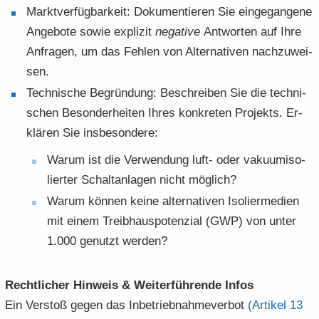
Markt­ver­füg­bar­keit: Do­ku­men­tie­ren Sie ein­ge­gan­ge­ne
An­ge­bo­te sowie ex­pli­zit
ne­ga­ti­ve
Ant­wor­ten auf Ihre
An­fra­gen, um das Feh­len von Al­ter­na­ti­ven nach­zu­wei­
sen.
Tech­ni­sche Be­grün­dung: Be­schrei­ben Sie die tech­ni­
schen Be­son­der­hei­ten Ihres kon­kre­ten Pro­jekts. Er­
klä­ren Sie ins­be­son­de­re:
Warum ist die Ver­wen­dung luft- oder va­ku­um­iso­
lier­ter Schalt­an­la­gen nicht mög­lich?
Warum kön­nen keine al­ter­na­ti­ven Iso­lier­me­di­en
mit einem Treib­haus­po­ten­zi­al (GWP) von unter
1.000 ge­nutzt wer­den?
Recht­li­cher Hin­weis & Wei­ter­füh­ren­de Infos
Ein Ver­stoß gegen das In­be­trieb­nah­me­ver­bot
(Ar­ti­kel 13