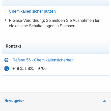
Che­mi­ka­li­en si­cher nut­zen
F-​Gase-Verordnung: So mel­den Sie Aus­nah­men für
elek­tri­sche Schalt­an­la­gen in Sach­sen
Kon­takt
Re­fe­rat 56 - Che­mi­ka­li­en­si­cher­heit
+49 351 825 - 9700
Herausgeber