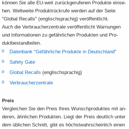
kön­nen Sie alle EU-​weit zu­rück­ge­ru­fe­nen Pro­duk­te ein­se­
hen. Welt­wei­te Pro­dukt­rück­ru­fe wer­den auf der Seite
"Glo­bal Re­calls" (eng­lisch­spra­chig) ver­öf­fent­licht.
Auch die Ver­brau­cher­zen­tra­le ver­öf­fent­licht War­nun­gen
und In­for­ma­tio­nen zu ge­fähr­li­chen Pro­duk­ten und Pro­
dukt­be­stand­tei­len.
Da­ten­bank "Ge­fähr­li­che Pro­duk­te in Deutsch­land"
Safe­ty Gate
Glo­bal Re­calls
(eng­lisch­spra­chig)
Ver­brau­cher­zen­tra­le
Preis
Ver­glei­chen Sie den Preis Ihres Wunsch­pro­duk­tes mit an­
de­ren, ähn­li­chen Pro­duk­ten. Liegt der Preis deut­lich unter
dem üb­li­chen Schnitt, gibt es höchst­wahr­schein­lich einen