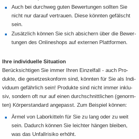
Auch bei durch­weg guten Be­wer­tun­gen soll­ten Sie
nicht nur dar­auf ver­trau­en. Diese könn­ten ge­fälscht
sein.
Zu­sätz­lich kön­nen Sie sich ab­si­chern über die Be­wer­
tun­gen des On­line­shops auf ex­ter­nen Platt­for­men.
Ihre in­di­vi­du­el­le Si­tua­ti­on
Be­rück­sich­ti­gen Sie immer Ihren Ein­zel­fall - auch Pro­
duk­te, die ge­set­zes­kon­form sind, könn­ten für Sie als In­di­
vi­du­um ge­fähr­lich sein! Pro­duk­te sind nicht immer in­klu­
siv, son­dern oft nur auf einen durch­schnitt­li­chen (ge­norm­
ten) Kör­per­stan­dard an­ge­passt. Zum Bei­spiel kön­nen:
Ärmel von La­bor­kit­teln für Sie zu lang oder zu weit
sein. Da­durch kön­nen Sie leich­ter hän­gen blei­ben,
was das Un­fall­ri­si­ko er­höht.