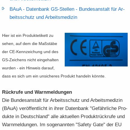
BAuA -​ Da­ten­bank GS-​​Stellen -​ Bun­des­an­stalt für Ar­
beits­schutz und Ar­beits­me­di­zin
Hier ist ein Pro­dukt­eti­kett zu
sehen, auf dem die Maß­stä­be
der CE-​Kennzeichung und des
GS-​Zeichens nicht ein­ge­hal­ten
wur­den - ein Hin­weis dar­auf,
dass es sich um ein un­si­che­res Pro­dukt han­deln könn­te.
Rück­ru­fe und Warn­mel­dun­gen
Die Bun­des­an­stalt für Ar­beits­schutz und Ar­beits­me­di­zin
(BAuA) ver­öf­fent­licht in ihrer Da­ten­bank "Ge­fähr­li­che Pro­
duk­te in Deutsch­land" alle ak­tu­el­len Pro­dukt­rück­ru­fe und
Warn­mel­dun­gen. Im so­ge­nann­ten "Safe­ty Gate" der EU