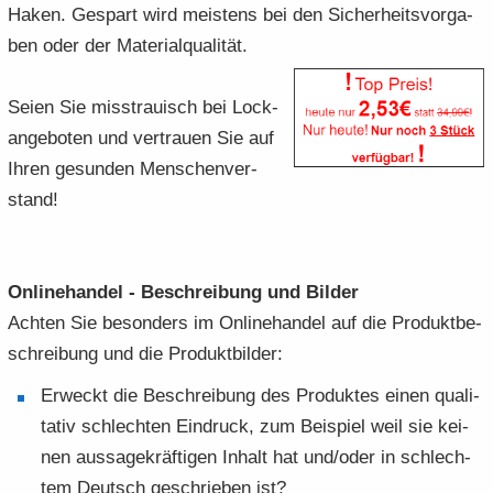
Haken. Ge­spart wird meis­tens bei den Si­cher­heits­vor­ga­
ben oder der Ma­te­rial­qua­li­tät.
Seien Sie miss­trau­isch bei Lock­
an­ge­bo­ten und ver­trau­en Sie auf
Ihren ge­sun­den Men­schen­ver­
stand!
On­line­han­del - Be­schrei­bung und Bil­der
Ach­ten Sie be­son­ders im On­line­han­del auf die Pro­dukt­be­
schrei­bung und die Pro­dukt­bil­der:
Er­weckt die Be­schrei­bung des Pro­duk­tes einen qua­li­
ta­tiv schlech­ten Ein­druck, zum Bei­spiel weil sie kei­
nen aus­sa­ge­kräf­ti­gen In­halt hat und/oder in schlech­
tem Deutsch ge­schrie­ben ist?