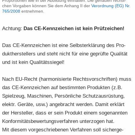
Pro­por­tio­nen wie in der Ab­bil­dung ein­hal­ten. Die ge­nau­en recht­li­
chen Vor­ga­ben kön­nen Sie dem An­hang II der
Ver­ord­nung (EG) Nr.​
765/​2008
ent­neh­men.
Ach­tung:
Das CE-​Kennzeichen ist kein Prüf­zei­chen!
Das CE-​Kennzeichen ist eine Selbst­er­klä­rung des Pro­
dukt­her­stel­lers und steht nicht für eine ge­prüf­te Qua­li­tät
und ist kein Qua­li­täts­sie­gel!
Nach EU-​Recht (har­mo­ni­sier­te Rechts­vor­schrif­ten) muss
das CE-​Kennzeichen auf be­stimm­ten Pro­duk­ten (z.B.
Spiel­zeug, Ma­schi­nen, Per­sön­li­che Schutz­aus­rüs­tung,
elektr. Ge­rä­te, usw.) an­ge­bracht wer­den. Damit er­klärt
der Her­stel­ler, dass er sein Pro­dukt einem so­ge­nann­ten
Kon­for­mi­täts­be­wer­tungs­ver­fah­ren un­ter­zo­gen hat.
Mit die­sem vor­ge­schrie­be­nen Ver­fah­ren soll si­cher­ge­