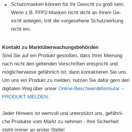
Schutz­mas­ken kön­nen für Ihr Ge­sicht zu groß sein.
Wenn z.B. FFP2-​Masken nicht dicht an Ihrem Ge­
sicht an­lie­gen, tritt die vor­ge­se­he­ne Schutz­wir­kung
nicht ein.
Kon­takt zu Markt­über­wa­chungs­be­hör­den
Sind Sie auf ein Pro­dukt ge­sto­ßen, dass Ihrer Mei­nung
nach nicht den gel­ten­den Vor­schrif­ten ent­spricht und
mög­li­cher­wei­se ge­fähr­lich ist, dann kon­tak­tie­ren Sie uns.
Um uns ein Pro­dukt zu mel­den, nut­zen Sie dafür gern den
di­gi­ta­len Weg über unser
Online-​​Beschwerdeformular –
PRO­DUKT MEL­DEN
.
Jeder Hin­weis ist wert­voll und un­ter­stützt uns, ge­fähr­li­
che Pro­duk­te vom Markt zu neh­men - Ihre Si­cher­heit
steht immer an ers­ter Stel­le!