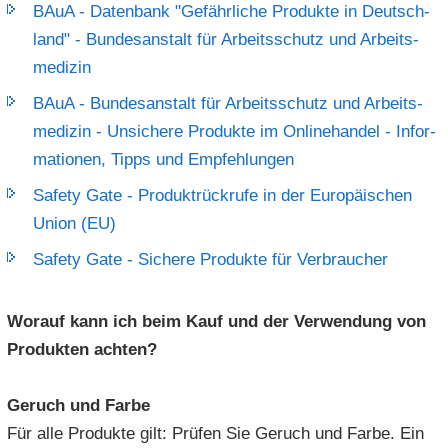
BAuA -​ Da­ten­bank "Ge­fähr­li­che Pro­duk­te in Deutsch­
land" -​ Bun­des­an­stalt für Ar­beits­schutz und Ar­beits­
me­di­zin
BAuA -​ Bun­des­an­stalt für Ar­beits­schutz und Ar­beits­
me­di­zin -​ Un­si­che­re Pro­duk­te im On­line­han­del -​ In­for­
ma­tio­nen, Tipps und Emp­feh­lun­gen
Safe­ty Gate -​ Pro­dukt­rück­ru­fe in der Eu­ro­päi­schen
Union (EU)
Safe­ty Gate -​ Si­che­re Pro­duk­te für Ver­brau­cher
Wor­auf kann ich beim Kauf und der Ver­wen­dung von
Pro­duk­ten ach­ten?
Ge­ruch und Farbe
Für alle Pro­duk­te gilt: Prü­fen Sie Ge­ruch und Farbe. Ein