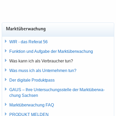
Markt­über­wa­chung
WIR - das Re­fe­rat 56
Funk­ti­on und Auf­ga­be der Markt­über­wa­chung
Was kann ich als Ver­brau­cher tun?
Was muss ich als Un­ter­neh­men tun?
Der di­gi­ta­le Pro­dukt­pass
GAUS – Ihre Un­ter­su­chungs­stel­le der Markt­über­wa­
chung Sach­sen
Markt­über­wa­chung FAQ
PRO­DUKT MEL­DEN