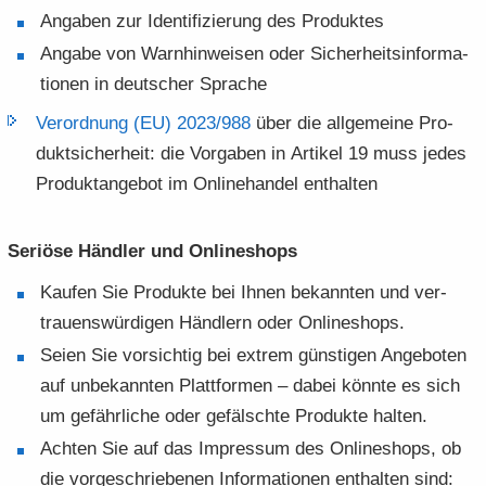
An­ga­ben zur Iden­ti­fi­zie­rung des Pro­duk­tes
An­ga­be von Warn­hin­wei­sen oder Si­cher­heits­in­for­ma­
tio­nen in deut­scher Spra­che
Ver­ord­nung (EU) 2023/​988
über die all­ge­mei­ne Pro­
dukt­si­cher­heit: die Vor­ga­ben in Ar­ti­kel 19 muss jedes
Pro­dukt­an­ge­bot im On­line­han­del ent­hal­ten
Se­riö­se Händ­ler und On­line­shops
Kau­fen Sie Pro­duk­te bei Ihnen be­kann­ten und ver­
trau­ens­wür­di­gen Händ­lern oder On­line­shops.
Seien Sie vor­sich­tig bei ex­trem güns­ti­gen An­ge­bo­ten
auf un­be­kann­ten Platt­for­men – dabei könn­te es sich
um ge­fähr­li­che oder ge­fälsch­te Pro­duk­te hal­ten.
Ach­ten Sie auf das Im­pres­sum des On­line­shops, ob
die vor­ge­schrie­be­nen In­for­ma­tio­nen ent­hal­ten sind: