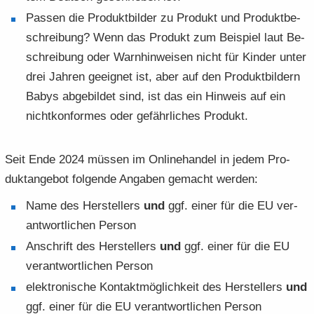
Pas­sen die Pro­dukt­bil­der zu Pro­dukt und Pro­dukt­be­
schrei­bung? Wenn das Pro­dukt zum Bei­spiel laut Be­
schrei­bung oder Warn­hin­wei­sen nicht für Kin­der unter
drei Jah­ren ge­eig­net ist, aber auf den Pro­dukt­bil­dern
Babys ab­ge­bil­det sind, ist das ein Hin­weis auf ein
nicht­kon­for­mes oder ge­fähr­li­ches Pro­dukt.
Seit Ende 2024 müs­sen im On­line­han­del in jedem Pro­
dukt­an­ge­bot fol­gen­de An­ga­ben ge­macht wer­den:
Name des Her­stel­lers
und
ggf. einer für die EU ver­
ant­wort­li­chen Per­son
An­schrift des Her­stel­lers
und
ggf. einer für die EU
ver­ant­wort­li­chen Per­son
elek­tro­ni­sche Kon­takt­mög­lich­keit des Her­stel­lers
und
ggf. einer für die EU ver­ant­wort­li­chen Per­son