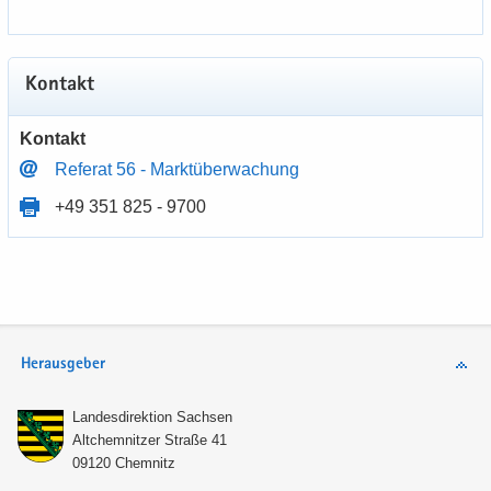
Kon­takt
Kon­takt
Re­fe­rat 56 - Markt­über­wa­chung
+49 351 825 - 9700
Herausgeber
Lan­des­di­rek­ti­on Sach­sen
Alt­chem­nit­zer Stra­ße 41
09120 Chem­nitz