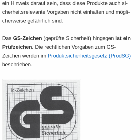
ein Hin­weis dar­auf sein, dass diese Pro­duk­te auch si­
cher­heits­re­le­van­te Vor­ga­ben nicht ein­hal­ten und mög­li­
cher­wei­se ge­fähr­lich sind.
Das
GS-​Zeichen
(ge­prüf­te Si­cher­heit) hin­ge­gen
ist ein
Prüf­zei­chen
. Die recht­li­chen Vor­ga­ben zum GS-​
Zeichen wer­den im
Pro­dukt­si­cher­heits­ge­setz (ProdSG)
be­schrie­ben.