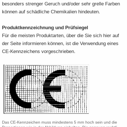
be­son­ders stren­ger Ge­ruch und/oder sehr grel­le Far­ben
kön­nen auf schäd­li­che Che­mi­ka­li­en hin­deu­ten.
Pro­dukt­kenn­zeich­nung und Prüf­sie­gel
Für die meis­ten Pro­duktar­ten, über die Sie sich hier auf
der Seite in­for­mie­ren kön­nen, ist die Ver­wen­dung eines
CE-​Kennzeichens vor­ge­schrie­ben.
Das CE-​Kennzeichen muss min­des­tens 5 mm hoch sein und die