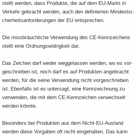
stellt wer­den, dass Pro­duk­te, die auf dem EU-​Markt in
Ver­kehr ge­bracht wer­den, auch den de­fi­nier­ten Min­dest­si­
cher­heits­an­for­de­run­gen der EU ent­spre­chen.
Die miss­bräuch­li­che Ver­wen­dung des CE-​Kennzeichens
stellt eine Ord­nungs­wid­rig­keit dar.
Das Zei­chen darf weder weg­ge­las­sen wer­den, wo es vor­
ge­schrie­ben ist, noch darf es auf Pro­duk­ten an­ge­bracht
wer­den, für die seine Ver­wen­dung nicht vor­ge­schrie­ben
ist. Eben­falls ist es un­ter­sagt, eine Kenn­zeich­nung zu
ver­wen­den, die mit dem CE-​Kennzeichen ver­wech­selt
wer­den könn­te.
Be­son­ders bei Pro­duk­ten aus dem Nicht-​EU-Ausland
wer­den diese Vor­ga­ben oft nicht ein­ge­hal­ten. Das kann