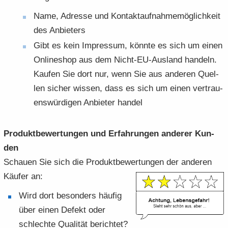
Name, Adres­se und Kon­takt­auf­nah­me­mög­lich­keit
des An­bie­ters
Gibt es kein Im­pres­sum, könn­te es sich um einen
On­line­shop aus dem Nicht-​EU-Ausland han­deln.
Kau­fen Sie dort nur, wenn Sie aus an­de­ren Quel­
len si­cher wis­sen, dass es sich um einen ver­trau­
ens­wür­di­gen An­bie­ter han­del
Pro­dukt­be­wer­tun­gen und Er­fah­run­gen an­de­rer Kun­
den
Schau­en Sie sich die Pro­dukt­be­wer­tun­gen der an­de­ren
Käu­fer an:
Wird dort be­son­ders häu­fig
über einen De­fekt oder
schlech­te Qua­li­tät be­rich­tet?