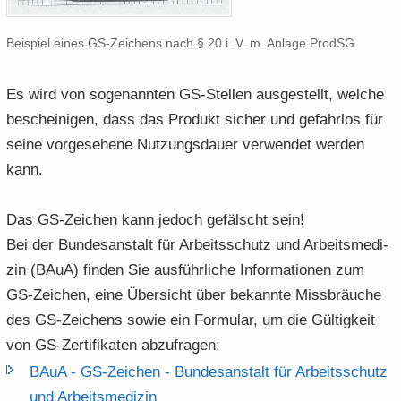
Bei­spiel eines GS-​Zeichens nach § 20 i. V. m. An­la­ge ProdSG
Es wird von so­ge­nann­ten GS-​Stellen aus­ge­stellt, wel­che
be­schei­ni­gen, dass das Pro­dukt si­cher und ge­fahr­los für
seine vor­ge­se­he­ne Nut­zungs­dau­er ver­wen­det wer­den
kann.
Das GS-​Zeichen kann je­doch ge­fälscht sein!
Bei der Bun­des­an­stalt für Ar­beits­schutz und Ar­beits­me­di­
zin (BAuA) fin­den Sie aus­führ­li­che In­for­ma­tio­nen zum
GS-​Zeichen, eine Über­sicht über be­kann­te Miss­bräu­che
des GS-​Zeichens sowie ein For­mu­lar, um die Gül­tig­keit
von GS-​Zertifikaten ab­zu­fra­gen:
BAuA -​ GS-​​Zeichen -​ Bun­des­an­stalt für Ar­beits­schutz
und Ar­beits­me­di­zin