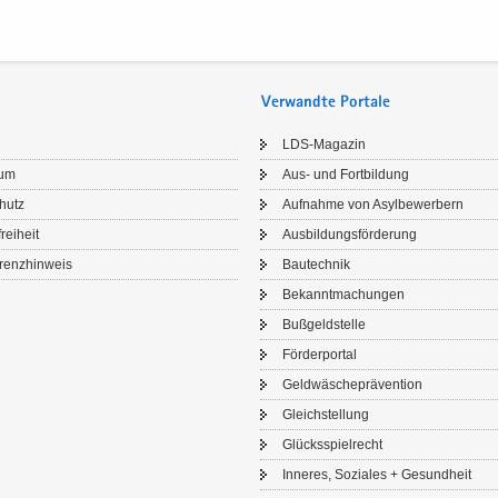
Verwandte Portale
LDS-​Magazin
sum
Aus- und Fort­bil­dung
chutz
Auf­nah­me von Asyl­be­wer­bern
frei­heit
Aus­bil­dungs­för­de­rung
renz­hin­weis
Bau­tech­nik
Be­kannt­ma­chun­gen
Buß­geld­stel­le
För­der­por­tal
Geld­wä­sche­prä­ven­ti­on
Gleich­stel­lung
Glücks­spiel­recht
In­ne­res, So­zia­les + Ge­sund­heit