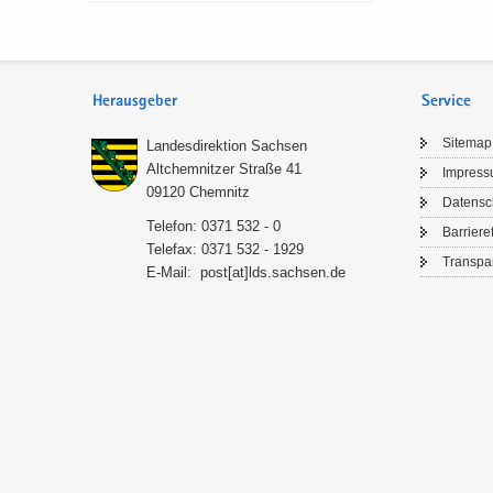
Herausgeber
Service
Si­temap
Lan­des­di­rek­ti­on Sach­sen
Alt­chem­nit­zer Stra­ße 41
Im­pres­
09120 Chem­nitz
Da­ten­s
Te­le­fon: 0371 532 - 0
Bar­rie­re­
Te­le­fax: 0371 532 - 1929
Trans­pa­
E-​Mail:
post[at]lds.sach­sen.de