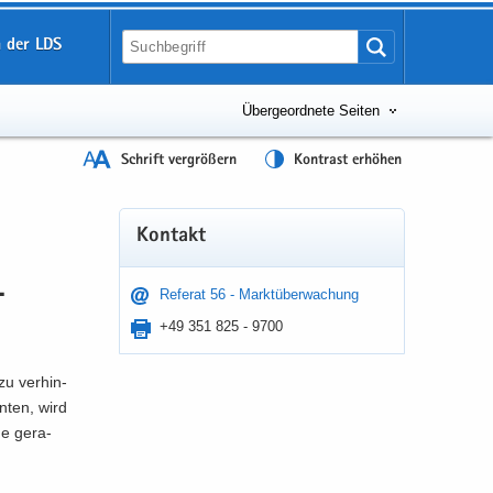
 der LDS
Übergeordnete Seiten
Schrift vergrößern
Kontrast erhöhen
Kon­takt
­
Re­fe­rat 56 - Markt­über­wa­chung
+49 351 825 - 9700
 zu ver­hin­
n­ten, wird
e ge­ra­