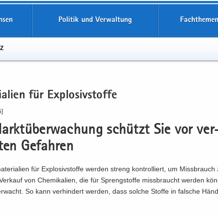
hsen
Politik und Verwaltung
Fachthemen
z
a­li­en für Ex­plo­siv­stof­fe
5]
arkt­über­wa­chung schützt Sie vor ver
ten Ge­fah­ren
te­ria­li­en für Ex­plo­siv­stof­fe wer­den streng kon­trol­liert, um Miss­brauch
er­kauf von Che­mi­ka­li­en, die für Spreng­stof­fe miss­braucht wer­den kön
­wacht. So kann ver­hin­dert wer­den, dass sol­che Stof­fe in fal­sche Händ