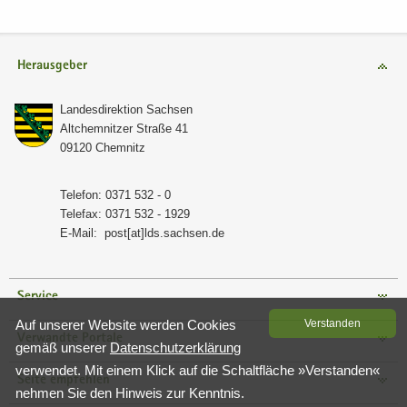
Herausgeber
Lan­des­di­rek­ti­on Sach­sen
Alt­chem­nit­zer Stra­ße 41
09120 Chem­nitz
Te­le­fon: 0371 532 - 0
Te­le­fax: 0371 532 - 1929
E-​Mail:
post[at]lds.sach­sen.de
Service
Auf un­se­rer Web­site wer­den Coo­kies
Ver­stan­den
Verwandte Portale
gemäß un­se­rer
Da­ten­schutz­er­klä­rung
ver­wen­det. Mit einem Klick auf die Schalt­flä­che »Ver­stan­den«
Seite empfehlen
neh­men Sie den Hin­weis zur Kennt­nis.