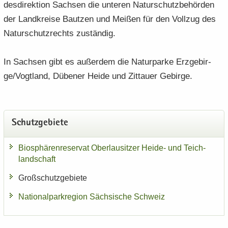
des­di­rek­ti­on Sach­sen die un­te­ren Na­tur­schutz­be­hör­den
der Land­krei­se Baut­zen und Mei­ßen für den Voll­zug des
Na­tur­schutz­rechts zu­stän­dig.
In Sach­sen gibt es au­ßer­dem die Na­tur­par­ke Erz­ge­bir­
ge/Vogt­land, Dü­be­ner Heide und Zit­tau­er Ge­bir­ge.
Schutz­ge­bie­te
Bio­sphä­ren­re­ser­vat Ober­lau­sit­zer Heide-​ und Teich­
land­schaft
Groß­schutz­ge­bie­te
Na­tio­nal­park­re­gi­on Säch­si­sche Schweiz