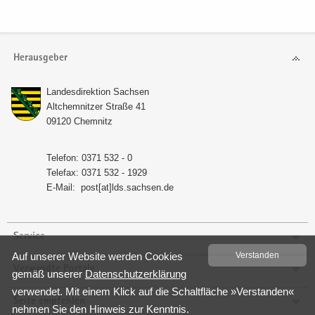
Herausgeber
Lan­des­di­rek­ti­on Sach­sen
Alt­chem­nit­zer Stra­ße 41
09120 Chem­nitz
Te­le­fon: 0371 532 - 0
Te­le­fax: 0371 532 - 1929
E-​Mail:
post[at]lds.sach­sen.de
Service
Auf un­se­rer Web­site wer­den Coo­kies
Ver­stan­den
Verwandte Portale
gemäß un­se­rer
Da­ten­schutz­er­klä­rung
ver­wen­det. Mit einem Klick auf die Schalt­flä­che »Ver­stan­den«
Seite empfehlen
neh­men Sie den Hin­weis zur Kennt­nis.