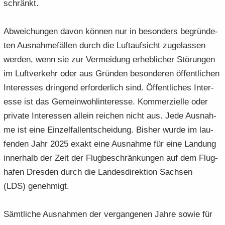
schränkt.
Ab­wei­chun­gen davon kön­nen nur in be­son­ders be­grün­de­
ten Aus­nah­me­fäl­len durch die Luft­auf­sicht zu­ge­las­sen
wer­den, wenn sie zur Ver­mei­dung er­heb­li­cher Stö­run­gen
im Luft­ver­kehr oder aus Grün­den be­son­de­ren öf­fent­li­chen
In­ter­es­ses drin­gend er­for­der­lich sind. Öf­fent­li­ches In­ter­
es­se ist das Ge­mein­wohl­in­ter­es­se. Kom­mer­zi­el­le oder
pri­va­te In­ter­es­sen al­lein rei­chen nicht aus. Jede Aus­nah­
me ist eine Ein­zel­fall­ent­schei­dung. Bis­her wurde im lau­
fen­den Jahr 2025 exakt eine Aus­nah­me für eine Lan­dung
in­ner­halb der Zeit der Flug­be­schrän­kun­gen auf dem Flug­
ha­fen Dres­den durch die Lan­des­di­rek­ti­on Sach­sen
(LDS) ge­neh­migt.
Sämt­li­che Aus­nah­men der ver­gan­ge­nen Jahre sowie für