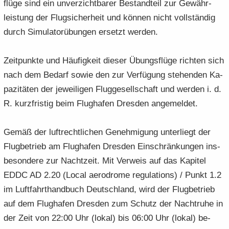
flü­ge sind ein un­ver­zicht­ba­rer Be­stand­teil zur Ge­währ­
leis­tung der Flug­si­cher­heit und kön­nen nicht voll­stän­dig
durch Si­mu­la­tor­übun­gen er­setzt wer­den.
Zeit­punk­te und Häu­fig­keit die­ser Übungs­flü­ge rich­ten sich
nach dem Be­darf sowie den zur Ver­fü­gung ste­hen­den Ka­
pa­zi­tä­ten der je­wei­li­gen Flug­ge­sell­schaft und wer­den i. d.
R. kurz­fris­tig beim Flug­ha­fen Dres­den an­ge­mel­det.
Gemäß der luft­recht­li­chen Ge­neh­mi­gung un­ter­liegt der
Flug­be­trieb am Flug­ha­fen Dres­den Ein­schrän­kun­gen ins­
be­son­de­re zur Nacht­zeit. Mit Ver­weis auf das Ka­pi­tel
EDDC AD 2.20 (Local ae­ro­dro­me re­gu­la­ti­ons) / Punkt 1.2
im Luft­fahrt­hand­buch Deutsch­land, wird der Flug­be­trieb
auf dem Flug­ha­fen Dres­den zum Schutz der Nacht­ru­he in
der Zeit von 22:00 Uhr (lokal) bis 06:00 Uhr (lokal) be­