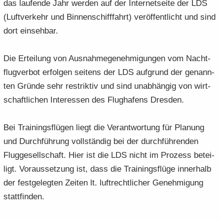
das lau­fen­de Jahr wer­den auf der In­ter­net­sei­te der LDS
(Luft­ver­kehr und Bin­nen­schiff­fahrt) ver­öf­fent­licht und sind
dort ein­seh­bar.
Die Er­tei­lung von Aus­nah­me­ge­neh­mi­gun­gen vom Nacht­
flug­ver­bot er­fol­gen sei­tens der LDS auf­grund der ge­nann­
ten Grün­de sehr re­strik­tiv und sind un­ab­hän­gig von wirt­
schaft­li­chen In­ter­es­sen des Flug­ha­fens Dres­den.
Bei Trai­nings­flü­gen liegt die Ver­ant­wor­tung für Pla­nung
und Durch­füh­rung voll­stän­dig bei der durch­füh­ren­den
Flug­ge­sell­schaft. Hier ist die LDS nicht im Pro­zess be­tei­
ligt. Vor­aus­set­zung ist, dass die Trai­nings­flü­ge in­ner­halb
der fest­ge­leg­ten Zei­ten lt. luft­recht­li­cher Ge­neh­mi­gung
statt­fin­den.