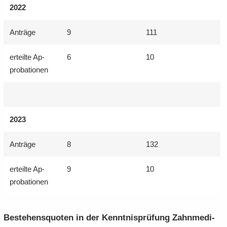
2022
An­trä­ge
9
111
er­teil­te Ap­
6
10
pro­ba­tio­nen
2023
An­trä­ge
8
132
er­teil­te Ap­
9
10
pro­ba­tio­nen
Be­stehens­quo­ten in der Kennt­nis­prü­fung Zahn­me­di­