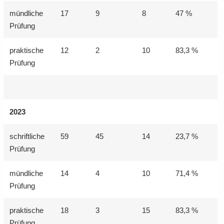
münd­li­che
17
9
8
47 %
Prü­fung
prak­ti­sche
12
2
10
83,3 %
Prü­fung
2023
schrift­li­che
59
45
14
23,7 %
Prü­fung
münd­li­che
14
4
10
71,4 %
Prü­fung
prak­ti­sche
18
3
15
83,3 %
Prü­fung