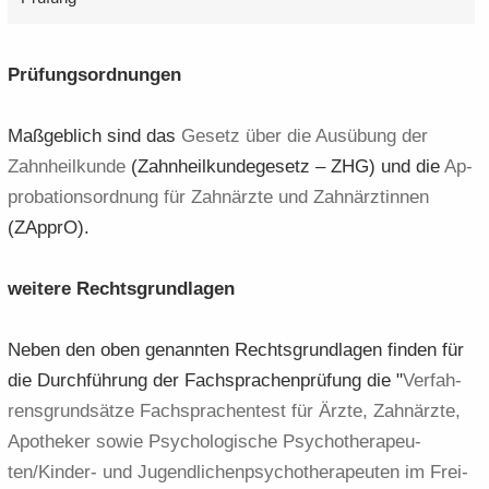
Prü­fungs­ord­nun­gen
Maß­geb­lich sind das
Ge­setz über die Aus­übung der
Zahn­heil­kun­de
(Zahn­heil­kun­de­ge­setz – ZHG) und die
Ap­
pro­ba­ti­ons­ord­nung für Zahn­ärz­te und Zahn­ärz­tin­nen
(ZAp­prO).
wei­te­re Rechts­grund­la­gen
Neben den oben ge­nann­ten Rechts­grund­la­gen fin­den für
die Durch­füh­rung der Fach­spra­chen­prü­fung die "
Ver­fah­
rens­grund­sät­ze Fach­spra­chen­test für Ärzte, Zahn­ärz­te,
Apo­the­ker sowie Psy­cho­lo­gi­sche Psy­cho­the­ra­peu­
ten/Kinder-​ und Ju­gend­li­chen­psy­cho­the­ra­peu­ten im Frei­