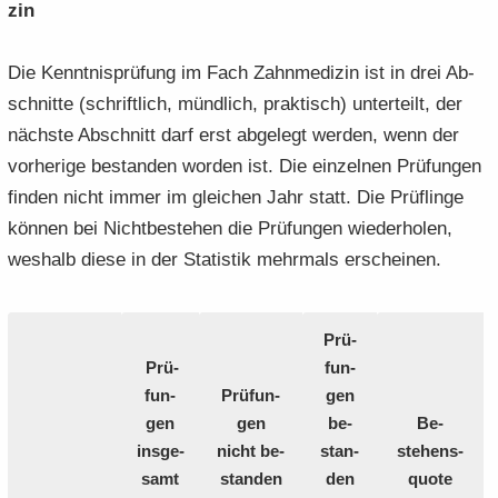
zin
Die Kennt­nis­prü­fung im Fach Zahn­me­di­zin ist in drei Ab­
schnit­te (schrift­lich, münd­lich, prak­tisch) un­ter­teilt, der
nächs­te Ab­schnitt darf erst ab­ge­legt wer­den, wenn der
vor­he­ri­ge be­stan­den wor­den ist. Die ein­zel­nen Prü­fun­gen
fin­den nicht immer im glei­chen Jahr statt. Die Prüf­lin­ge
kön­nen bei Nicht­be­stehen die Prü­fun­gen wie­der­ho­len,
wes­halb diese in der Sta­tis­tik mehr­mals er­schei­nen.
Prü­
Prü­
fun­
fun­
Prü­fun­
gen
gen
gen
be­
Be­
ins­ge­
nicht be­
stan­
stehens­
samt
stan­den
den
quo­te