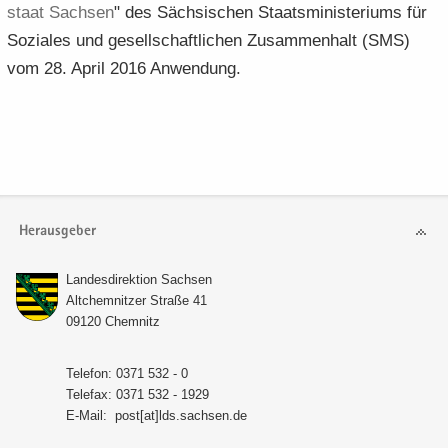
staat Sach­sen
" des Säch­si­schen Staats­mi­nis­te­ri­ums für
So­zia­les und ge­sell­schaft­li­chen Zu­sam­men­halt (SMS)
vom 28. April 2016 An­wen­dung.
Herausgeber
Lan­des­di­rek­ti­on Sach­sen
Alt­chem­nit­zer Stra­ße 41
09120 Chem­nitz
Te­le­fon: 0371 532 - 0
Te­le­fax: 0371 532 - 1929
E-​Mail:
post[at]lds.sach­sen.de