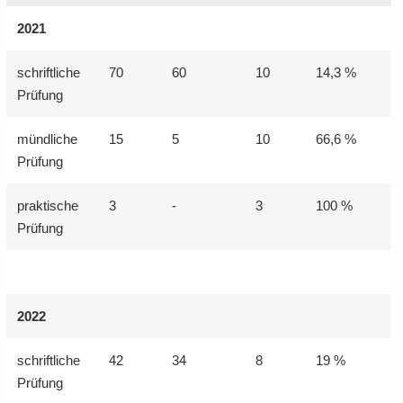
2021
schrift­li­che
70
60
10
14,3 %
Prü­fung
münd­li­che
15
5
10
66,6 %
Prü­fung
prak­ti­sche
3
-
3
100 %
Prü­fung
2022
schrift­li­che
42
34
8
19 %
Prü­fung