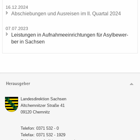
16.12.2024
Ab­schie­bun­gen und Aus­rei­sen im II. Quar­tal 2024
07.07.2023
Leis­tun­gen in Auf­nah­me­ein­rich­tun­gen für Asyl­be­wer­
ber in Sach­sen
Herausgeber
Lan­des­di­rek­ti­on Sach­sen
Alt­chem­nit­zer Stra­ße 41
09120 Chem­nitz
Te­le­fon: 0371 532 - 0
Te­le­fax: 0371 532 - 1929