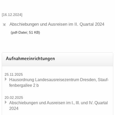
[16.12.2024]
Ab­schie­bun­gen und Aus­rei­sen im II. Quar­tal 2024
(pdf-​Datei; 51 KB)
Auf­nah­me­ein­rich­tun­gen
25.11.2025
Haus­ord­nung Lan­des­aus­rei­se­zen­trum Dres­den, Stauf­
fen­berg­al­lee 2 b
20.02.2025
Ab­schie­bun­gen und Aus­rei­sen im I., III. und IV. Quar­tal
2024