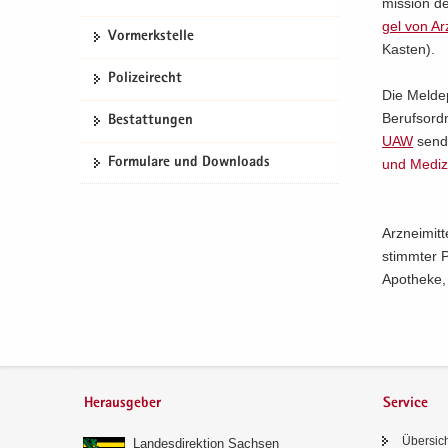
mis­si­on 
gel von Arz­
Vor­merk­stel­le
Kas­ten).
Po­li­zei­recht
Die Mel­de
Be­rufs­ord
Be­stat­tun­gen
UAW
sen­d
For­mu­la­re und Down­loads
und Me­di­z
Arz­nei­mit­
stimm­ter 
Apo­the­ke,
Herausgeber
Service
Über­sic
Lan­des­di­rek­ti­on Sach­sen