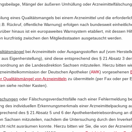
gs­bei­la­ge, Män­gel der äu­ße­ren Um­hül­lung oder Arz­nei­mit­tel­fäl­schun­
ei­lung eines Qua­li­täts­man­gels bei einem Arz­nei­mit­tel und die er­for­der­l
B. Rück­ruf, öf­fent­li­che War­nung) er­fol­gen nach bun­des­weit ein­heit­li­
r­über hin­aus ist ein eu­ro­pa­wei­tes Warn­sys­tem eta­bliert, mit des­sen Hil
nen kurz­fris­tig zwi­schen den Mit­glieds­staa­ten aus­ge­tauscht wer­den.
li­täts­män­gel
bei Arz­nei­mit­teln oder Aus­gangs­stof­fen auf (vom Her­stel­l
aus Ei­gen­her­stel­lung), sind diese ent­spre­chend des § 21 Ab­satz 3 der
s­ord­nung an die Lan­des­di­rek­ti­on Sach­sen mit­zu­tei­len. Hier­zu bit­ten wi
­nei­mit­tel­kom­mis­si­on der Deut­schen Apo­the­ker (
AMK
) vor­ge­se­he­nen
B
 Qua­li­täts­män­gel von Arz­nei­mit­teln
zu über­mit­teln (per Fax oder per E
­ten siehe rech­ter Kas­ten).
­schun­gen
oder Fäl­schungs­ver­dachts­fäl­le nach einer Feh­ler­mel­dung b
ng des in­di­vi­du­el­len Er­ken­nungs­merk­mals einer Arz­nei­mit­tel­pa­ckung a
spre­chend des § 21 Ab­satz 5 und 6 der Apo­the­ken­be­triebs­ord­nung an 
ti­on Sach­sen mit­zu­tei­len, nach­dem die Un­ter­su­chung durch den In­ver­keh
ht nicht aus­räu­men konn­te. Hier­zu bit­ten wir Sie, die von der Arz­nei­mit