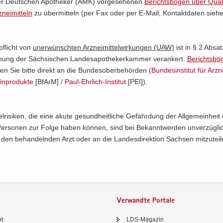
der Deut­schen Apo­the­ker (AMK) vor­ge­se­he­nen
Be­richts­bö­gen über Qua­l
nei­mit­teln
zu über­mit­teln (per Fax oder per E-​Mail; Kon­takt­da­ten siehe
­pflicht von
un­er­wünsch­ten Arz­nei­mit­tel­wir­kun­gen (UAW)
ist in § 2 Ab­sa
­nung der Säch­si­schen Lan­des­apo­the­ker­kam­mer ver­an­kert.
Be­richts­bö
en Sie bitte di­rekt an die Bun­des­ober­be­hör­den (
Bun­des­in­sti­tut für Arz­ne
in­pro­duk­te
[BfArM] /
Paul-​​Ehrlich-​Institut
[PEI]).
tel­ri­si­ken, die eine akute ge­sund­heit­li­che Ge­fähr­dung der All­ge­mein­hei
Per­so­nen zur Folge haben kön­nen, sind bei Be­kannt­wer­den un­ver­züg­li
 den be­han­deln­den Arzt oder an die Lan­des­di­rek­ti­on Sach­sen mit­zu­tei­
Verwandte Portale
ht
LDS-​Magazin