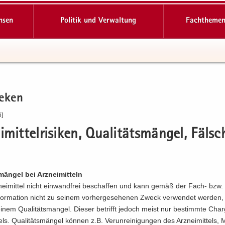
hsen
Politik und Verwaltung
Fachthemen
e­ken
6]
i­mit­tel­ri­si­ken, Qua­li­täts­män­gel, Fäl­
­män­gel bei Arz­nei­mit­teln
­nei­mit­tel nicht ein­wand­frei be­schaf­fen und kann gemäß der Fach- bzw
for­ma­ti­on nicht zu sei­nem vor­her­ge­se­he­nen Zweck ver­wen­det wer­den,
em Qua­li­täts­man­gel. Die­ser be­trifft je­doch meist nur be­stimm­te Cha
tels. Qua­li­täts­män­gel kön­nen z.B. Ver­un­rei­ni­gun­gen des Arz­nei­mit­tels, 