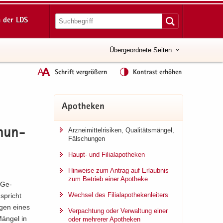
 der LDS
Übergeordnete Seiten
Schrift vergrößern
Kontrast erhöhen
Apo­the­ken
Arz­nei­mit­tel­ri­si­ken, Qua­li­täts­män­gel,
schun­
Fäl­schun­gen
Haupt-​ und Fi­li­al­apo­the­ken
Hin­wei­se zum An­trag auf Er­laub­nis
zum Be­trieb einer Apo­the­ke
. Ge­
Wech­sel des Fi­li­al­apo­the­ken­lei­ters
 spricht
r­gen eines
Ver­pach­tung oder Ver­wal­tung einer
Män­gel in
oder meh­re­rer Apo­the­ken