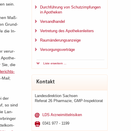
gen sein.
Durch­füh­rung von Schutz­imp­fun­gen
in Apo­the­ken
i­chen Maß­
Ver­sand­han­del
chen Grund­
fe die In­
Ver­tre­tung des Apo­the­ken­lei­ters
Raum­än­de­rungs­an­zei­ge
Ver­sor­gungs­ver­trä­ge
er ver­ur­
 Apo­the­
Liste er­wei­tern ...
r Sie, die
e­richts­
-​Mail;
Kon­takt
Lan­des­di­rek­ti­on Sach­sen
ei der
Re­fe­rat 26 Phar­ma­zie, GMP-​Inspektorat
uf, so sind
die Lan­
LDS Arz­nei­mit­tel­ri­si­ken
r­brin­ger
0341 977 - 1199
­tel­kom­