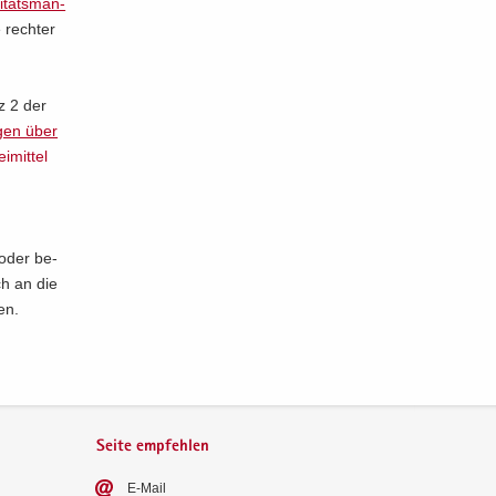
i­täts­män­
 rech­ter
tz 2 der
­gen über
i­mit­tel
t oder be­
ch an die
len.
Seite empfehlen
E-​Mail