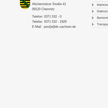
Alt­chem­nit­zer Stra­ße 41
Im­pres­
09120 Chem­nitz
Da­ten­s
Te­le­fon: 0371 532 - 0
Bar­rie­re­
Te­le­fax: 0371 532 - 1929
Trans­pa­
E-​Mail:
post[at]lds.sach­sen.de