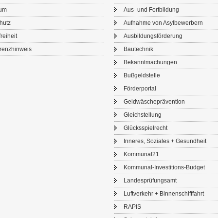
sum
Aus- und Fort­bil­dung
chutz
Auf­nah­me von Asyl­be­wer­bern
frei­heit
Aus­bil­dungs­för­de­rung
renz­hin­weis
Bau­tech­nik
Be­kannt­ma­chun­gen
Buß­geld­stel­le
För­der­por­tal
Geld­wä­sche­prä­ven­ti­on
Gleich­stel­lung
Glücks­spiel­recht
In­ne­res, So­zia­les + Ge­sund­heit
Kom­mu­nal21
Kommunal-​Investitions-Budget
Lan­des­prü­fungs­amt
Luft­ver­kehr + Bin­nen­schiff­fahrt
RAPIS