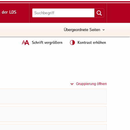
 der LDS
Übergeordnete Seiten
Schrift vergrößern
Kontrast erhöhen
Grup­pie­rung öff­nen