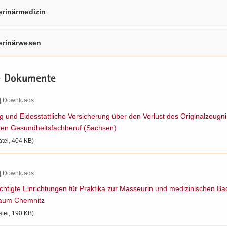
e­ri­när­me­di­zin
e­ri­när­we­sen
e Do­ku­men­te
| Down­loads
g und Ei­des­statt­li­che Ver­si­che­rung über den Ver­lust des Ori­gi­nal­zeug­
­ten Ge­sund­heits­fach­be­ruf (Sach­sen)
atei, 404 KB)
| Down­loads
h­tig­te Ein­rich­tun­gen für Prak­ti­ka zur Mas­seu­rin und me­di­zi­ni­schen B
aum Chem­nitz
atei, 190 KB)