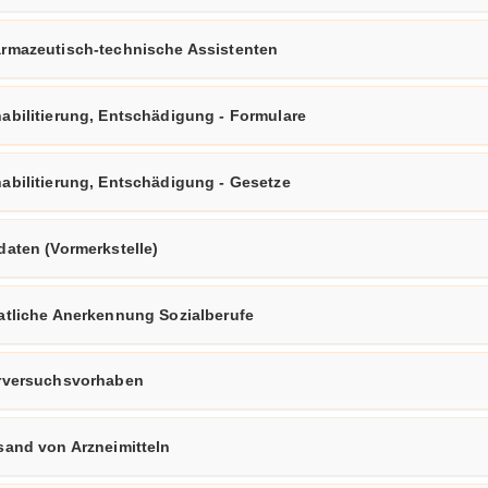
rmazeutisch-​technische As­sis­ten­ten
a­bi­li­tie­rung, Ent­schä­di­gung - For­mu­la­re
a­bi­li­tie­rung, Ent­schä­di­gung - Ge­set­ze
da­ten (Vor­merk­stel­le)
t­li­che An­er­ken­nung So­zi­al­be­ru­fe
r­ver­suchs­vor­ha­ben
­sand von Arz­nei­mit­teln