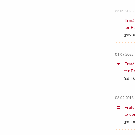
23.09.2025 
Er­mäc
ter R
(pdf-​D
04.07.2025 
Er­mäc
ter R
(pdf-​D
08.02.2018 
Prü­f
te de
(pdf-​D