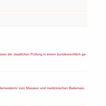
nis­ses der staat­li­chen Prü­fung in einem bun­des­recht­lich ge­
a­de­meis­te­rin/​ zum Mas­seur und me­di­zi­ni­schen Ba­de­meis­