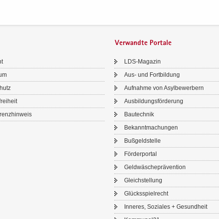
Verwandte Portale
ht
LDS-​Magazin
sum
Aus- und Fort­bil­dung
chutz
Auf­nah­me von Asyl­be­wer­bern
frei­heit
Aus­bil­dungs­för­de­rung
renz­hin­weis
Bau­tech­nik
Be­kannt­ma­chun­gen
Buß­geld­stel­le
För­der­por­tal
Geld­wä­sche­prä­ven­ti­on
Gleich­stel­lung
Glücks­spiel­recht
In­ne­res, So­zia­les + Ge­sund­heit