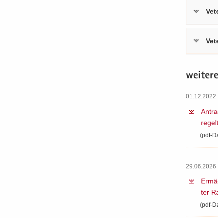
Ve­t
Ve­t
wei­te­r
01.12.2022 
An­tra
re­gel
(pdf-​D
29.06.2026 
Er­mäc
ter R
(pdf-​D