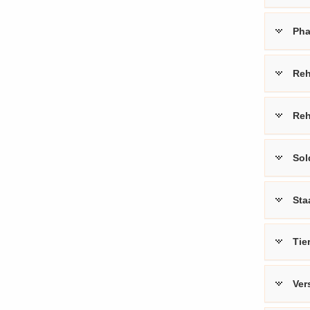
Pha
Re­h
Re­h
Sol­
Staa
Tie
Ver