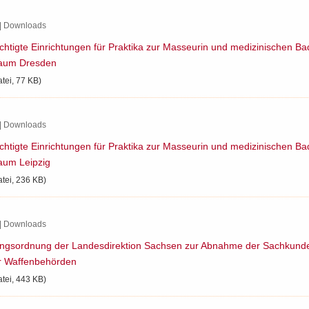
| Down­loads
h­tig­te Ein­rich­tun­gen für Prak­ti­ka zur Mas­seu­rin und me­di­zi­ni­schen B
aum Dres­den
atei, 77 KB)
| Down­loads
h­tig­te Ein­rich­tun­gen für Prak­ti­ka zur Mas­seu­rin und me­di­zi­ni­schen B
aum Leip­zig
atei, 236 KB)
| Down­loads
ungs­ord­nung der Lan­des­di­rek­ti­on Sach­sen zur Ab­nah­me der Sach­kun­d
r Waf­fen­be­hör­den
atei, 443 KB)