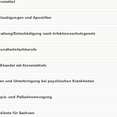
nei­mit­tel
glau­bi­gun­gen und Apos­til­len
tat­tung/Ent­schä­di­gung nach In­fek­ti­ons­schutz­ge­setz
und­heits­fach­be­ru­fe
­han­del mit Arz­nei­mit­teln
­fen und Un­ter­brin­gung bei psy­chi­schen Krank­hei­ten
iz-​ und Pal­lia­tiv­ver­sor­gung
­d­ärz­te für Sach­sen