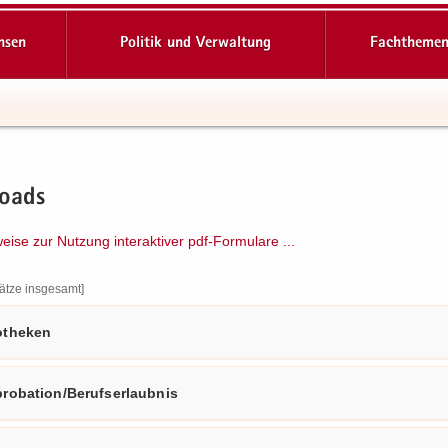
hsen
Politik und Verwaltung
Fachthemen
loads
ei­se zur Nut­zung in­ter­ak­ti­ver pdf-​​Formulare .​.​.​
ät­ze ins­ge­samt]
­the­ken
ro­ba­ti­on/Be­rufs­er­laub­nis