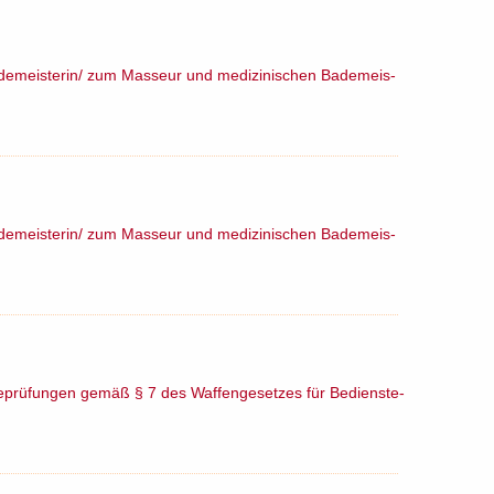
a­de­meis­te­rin/​ zum Mas­seur und me­di­zi­ni­schen Ba­de­meis­
a­de­meis­te­rin/​ zum Mas­seur und me­di­zi­ni­schen Ba­de­meis­
e­prü­fun­gen gemäß § 7 des Waf­fen­ge­set­zes für Be­diens­te­