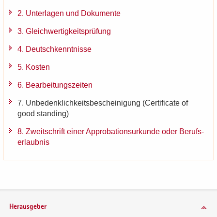
2. Un­ter­la­gen und Do­ku­men­te
3. Gleich­wer­tig­keits­prü­fung
4. Deutsch­kennt­nis­se
5. Kos­ten
6. Be­ar­bei­tungs­zei­ten
7. Un­be­denk­lich­keits­be­schei­ni­gung (Cer­ti­fi­ca­te of
good stan­ding)
8. Zweit­schrift einer Ap­pro­ba­ti­ons­ur­kun­de oder Be­rufs­
er­laub­nis
Herausgeber