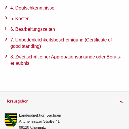
4. Deutsch­kennt­nis­se
5. Kos­ten
6. Be­ar­bei­tungs­zei­ten
7. Un­be­denk­lich­keits­be­schei­ni­gung (Cer­ti­fi­ca­te of
good stan­ding)
8. Zweit­schrift einer Ap­pro­ba­ti­ons­ur­kun­de oder Be­rufs­
er­laub­nis
Herausgeber
Lan­des­di­rek­ti­on Sach­sen
Alt­chem­nit­zer Stra­ße 41
09120 Chem­nitz