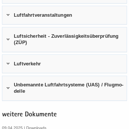
Luft­fahrt­ver­an­stal­tun­gen
Luft­si­cher­heit - Zu­ver­läs­sig­keits­über­prü­fung
(ZÜP)
Luft­ver­kehr
Un­be­mann­te Luft­fahrt­sys­te­me (UAS) / Flug­mo­
del­le
wei­te­re Do­ku­men­te
09.04.2025 | Down­loads