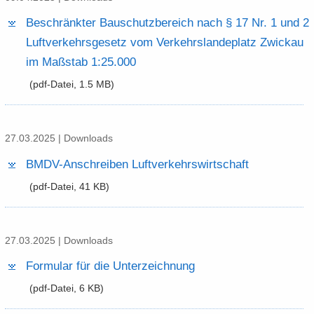
Be­schränk­ter Bau­schutz­be­reich nach § 17 Nr.​ 1 und 2
Luft­ver­kehrs­ge­setz vom Ver­kehrs­lan­de­platz Zwi­ckau
im Maß­stab 1:25.​000
(pdf-​Datei, 1.5 MB)
27.03.2025 | Down­loads
BMDV-​​Anschreiben Luft­ver­kehrs­wirt­schaft
(pdf-​Datei, 41 KB)
27.03.2025 | Down­loads
For­mu­lar für die Un­ter­zeich­nung
(pdf-​Datei, 6 KB)