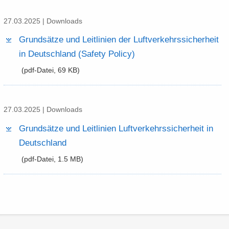
27.03.2025 | Down­loads
Grund­sät­ze und Leit­li­ni­en der Luft­ver­kehrs­si­cher­heit
in Deutsch­land (Safe­ty Po­li­cy)
(pdf-​Datei, 69 KB)
27.03.2025 | Down­loads
Grund­sät­ze und Leit­li­ni­en Luft­ver­kehrs­si­cher­heit in
Deutsch­land
(pdf-​Datei, 1.5 MB)