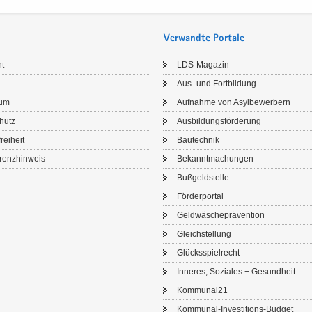
Verwandte Portale
ht
LDS-​Magazin
Aus- und Fort­bil­dung
sum
Auf­nah­me von Asyl­be­wer­bern
chutz
Aus­bil­dungs­för­de­rung
frei­heit
Bau­tech­nik
renz­hin­weis
Be­kannt­ma­chun­gen
Buß­geld­stel­le
För­der­por­tal
Geld­wä­sche­prä­ven­ti­on
Gleich­stel­lung
Glücks­spiel­recht
In­ne­res, So­zia­les + Ge­sund­heit
Kom­mu­nal21
Kommunal-​Investitions-Budget