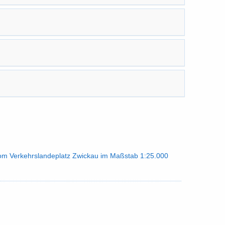
vom Ver­kehrs­lan­de­platz Zwi­ckau im Maß­stab 1:25.​000