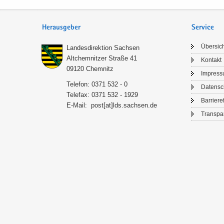
Herausgeber
Service
Über­sic
Lan­des­di­rek­ti­on Sach­sen
Alt­chem­nit­zer Stra­ße 41
Kon­takt
09120 Chem­nitz
Im­pres­
Te­le­fon: 0371 532 - 0
Da­ten­s
Te­le­fax: 0371 532 - 1929
Bar­rie­re­
E-​Mail:
post[at]lds.sach­sen.de
Trans­pa­