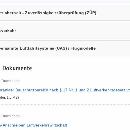
­si­cher­heit - Zu­ver­läs­sig­keits­über­prü­fung (ZÜP)
­ver­kehr
e­mann­te Luft­fahrt­sys­te­me (UAS) / Flug­mo­del­le
e Do­ku­men­te
| Down­loads
hränk­ter Bau­schutz­be­reich nach § 17 Nr.​ 1 und 2 Luft­ver­kehrs­ge­setz 
atei, 1.5 MB)
| Down­loads
​​Anschreiben Luft­ver­kehrs­wirt­schaft