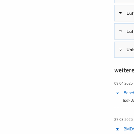
Luft
Luft
Un­b
wei­te­r
09.04.2025 
Be­sc
(pdf-​D
27.03.2025 
BMDV-