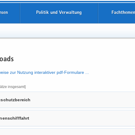
hsen
Politik und Verwaltung
Fachthemen
loads
ei­se zur Nut­zung in­ter­ak­ti­ver pdf-​​Formulare .​.​.​
ät­ze ins­ge­samt]
­schutz­be­reich
nen­schiff­fahrt