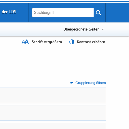
 der LDS
Übergeordnete Seiten
Schrift vergrößern
Kontrast erhöhen
Grup­pie­rung öff­nen