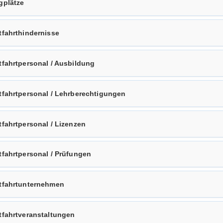
­plät­ze
­fahrt­hin­der­nis­se
­fahrt­per­so­nal / Aus­bil­dung
­fahrt­per­so­nal / Lehr­be­rech­ti­gun­gen
­fahrt­per­so­nal / Li­zen­zen
­fahrt­per­so­nal / Prü­fun­gen
­fahrt­un­ter­neh­men
­fahrt­ver­an­stal­tun­gen