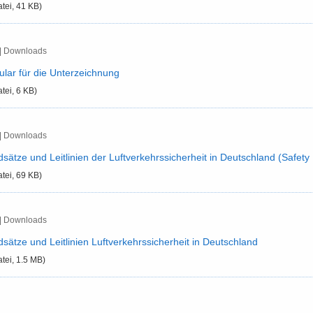
atei, 41 KB)
| Down­loads
­lar für die Un­ter­zeich­nung
atei, 6 KB)
| Down­loads
sät­ze und Leit­li­ni­en der Luft­ver­kehrs­si­cher­heit in Deutsch­land (Safe­ty P
atei, 69 KB)
| Down­loads
sät­ze und Leit­li­ni­en Luft­ver­kehrs­si­cher­heit in Deutsch­land
atei, 1.5 MB)