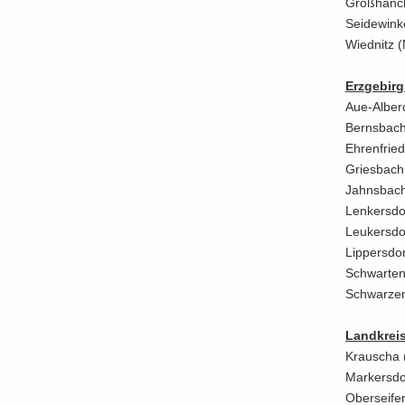
Groß­hän­ch
Sei­de­win­
Wiednitz (M
Erz­ge­birg
Aue-​Albero
Berns­bach
Eh­ren­frie­
Gries­bach 
Jahns­bach
Len­kers­do
Leu­kers­do
Lip­pers­dor
Schwar­ten­
Schwar­zen
Land­kreis
Krau­scha 
Mar­kers­do
Ober­sei­fer