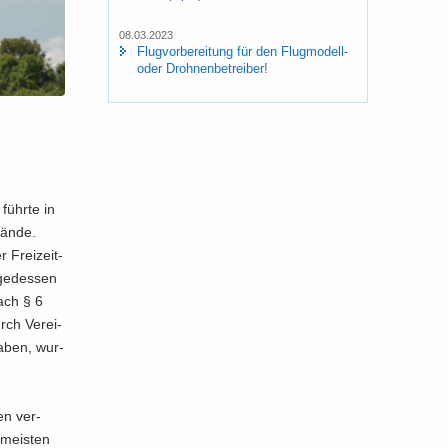
08.03.2023
Flug­vor­be­rei­tung für den Flugmodell-​
oder Droh­nen­be­trei­ber!
führ­te in
län­de.
 Frei­zeit­
­ge­des­sen
nach § 6
rch Ver­ei­
 haben, wur­
en ver­
 meis­ten