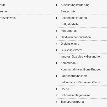
chutz
Aus­bil­dungs­för­de­rung
frei­heit
Bau­tech­nik
renz­hin­weis
Be­kannt­ma­chun­gen
Buß­geld­stel­le
För­der­por­tal
Geld­wä­sche­prä­ven­ti­on
Gleich­stel­lung
Glücks­spiel­recht
In­ne­res, So­zia­les + Ge­sund­heit
Kom­mu­nal21
Kommunal-​Investitions-Budget
Lan­des­prü­fungs­amt
Luft­ver­kehr + Bin­nen­schiff­fahrt
RAPIS
Schorn­stein­fe­ger­we­sen
Trans­pa­renz­por­tal