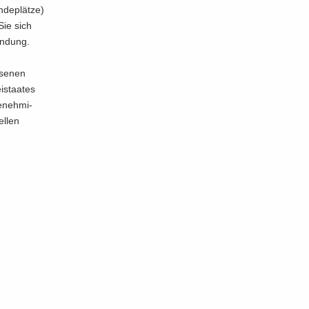
ndeplätze)
Sie sich
in­dung.
­se­nen
i­staa­tes
­neh­mi­
el­len