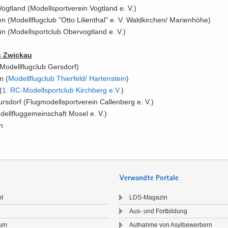
ogt­land (Mo­dell­sport­ver­ein Vogt­land e. V.)
n (Mo­dell­flug­club "Otto Li­li­en­thal" e. V. Wald­kir­chen/ Ma­ri­en­hö­he)
ün (Mo­dell­sport­club Ober­vogt­land e. V.)
s Zwi­ckau
Mo­dell­flug­club Gers­dorf)
n (
Mo­dell­flug­club Thier­feld/​ Har­ten­stein
)
(
1.​ RC-​​Modellsportclub Kirch­berg e.​V.​
)
rs­dorf (Flug­mo­dell­sport­ver­ein Cal­len­berg e. V.)
ell­flug­ge­mein­schaft Mosel e. V.)
en
Verwandte Portale
ht
LDS-​Magazin
Aus- und Fort­bil­dung
sum
Auf­nah­me von Asyl­be­wer­bern