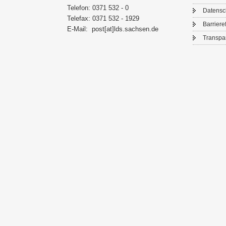
Te­le­fon: 0371 532 - 0
Da­ten­s
Te­le­fax: 0371 532 - 1929
Bar­rie­re­
E-​Mail:
post[at]lds.sach­sen.de
Trans­pa­