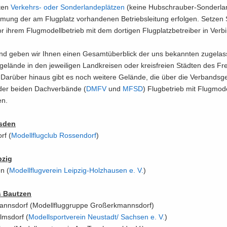
­ten
Verkehrs-​​ oder Son­der­lan­de­plät­zen
(keine Hubschrauber-​Sonderla
­mung der am Flug­platz vor­han­de­nen Be­triebs­lei­tung er­fol­gen. Set­zen 
r ihrem Flug­mo­dell­be­trieb mit dem dor­ti­gen Flug­platz­be­trei­ber in Ver­b
end geben wir Ihnen einen Ge­samt­über­blick der uns be­kann­ten zu­ge­las
­ge­län­de in den je­wei­li­gen Land­krei­sen oder kreis­frei­en Städ­ten des Fre
ar­über hin­aus gibt es noch wei­te­re Ge­län­de, die über die Ver­bands­ge
er bei­den Dach­ver­bän­de (
DMFV
und
MFSD
) Flug­be­trieb mit Flug­mo­d
en.
s­den
rf (
Mo­dell­flug­club Ros­sen­dorf
)
­zig
en (
Mo­dell­flug­ver­ein Leipzig-​​Holzhausen e.​ V.​
)
s Baut­zen
nns­dorf (Mo­dell­flug­grup­pe Gro­ßerk­manns­dorf)
lms­dorf (
Mo­dell­sport­ver­ein Neu­stadt/​ Sach­sen e.​ V.​
)