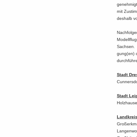
ge­neh­mig
mit Zu­stim
des­halb vo
Nach­fol­g
Mo­dell­flug
Sach­sen. D
gung(en) d
durch­füh­r
Stadt Dre
Cun­ners­do
Stadt Leip
Holz­hau­s
Land­krei
Gro­ßerk­ma
Lan­gen­wo