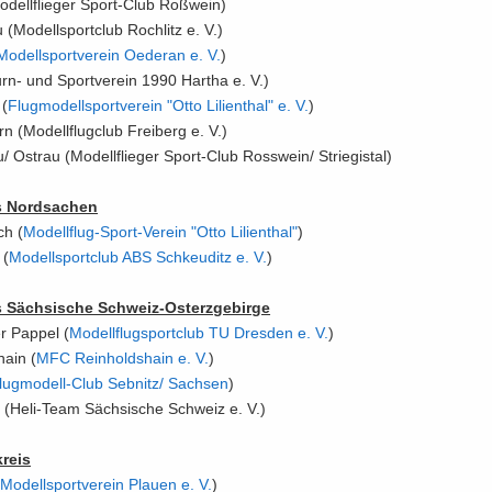
o­dell­flie­ger Sport-​Club Roß­wein)
 (Mo­dell­sport­club Roch­litz e. V.)
Mo­dell­sport­ver­ein Oe­der­an e.​ V.​
)
rn- und Sport­ver­ein 1990 Har­tha e. V.)
 (
Flug­mo­dell­sport­ver­ein "Otto Li­li­en­thal" e.​ V.​
)
n (Mo­dell­flug­club Frei­berg e. V.)
 Ost­rau (Mo­dell­flie­ger Sport-​Club Ross­wein/ Strie­gi­stal)
s Nord­sa­chen
ch (
Modellflug-​​Sport-​Verein "Otto Li­li­en­thal"
)
 (
Mo­dell­sport­club ABS Schkeu­ditz e.​ V.​
)
s Säch­si­sche Schweiz-​Osterzgebirge
er Pap­pel (
Mo­dell­flugs­port­club TU Dres­den e.​ V.​
)
hain (
MFC Rein­holds­hain e.​ V.​
)
lugmodell-​​Club Seb­nitz/​ Sach­sen
)
f (Heli-​Team Säch­si­sche Schweiz e. V.)
kreis
(
Mo­dell­sport­ver­ein Plau­en e.​ V.​
)