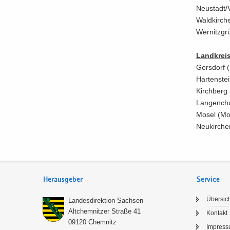
Neu­stadt/V
Wald­kir­che
Wer­nitz­gr
Land­krei
Gers­dorf (
Har­ten­stei
Kirch­berg 
Lan­gen­ch­u
Mosel (Mo­d
Neu­kir­ch
Herausgeber
Service
Über­sic
Lan­des­di­rek­ti­on Sach­sen
Alt­chem­nit­zer Stra­ße 41
Kon­takt
09120 Chem­nitz
Im­pres­