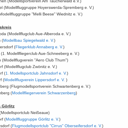
en (Mo­dell­sport­ver­ein Am Tau­cher­wald e.V.)
kel (Mo­dell­flug­grup­pe Hoyerswerda-​Spremberg e. V.)
o­dell­flug­grup­pe "Melli Beese" Wiednitz e. V.)
s­kreis
da (Mo­dell­flug­club Aue-​Alberoda e. V.)
 (
Mo­dell­bau Spie­gel­wald e.​ V.​
)
ders­dorf (
Flie­ger­klub An­na­berg e.​ V.​
)
(1. Mo­dell­flie­ger­club Aue-​Schneeberg e. V.)
 (Mo­dell­flug­ver­ein "Aero Club Thum")
rf (Mo­dell­flug­club Zwö­nitz e. V.)
rf (
1.​ Mo­dell­sport­club Jahns­dorf e.​ V.​
)
f (
Mo­dell­flug­ver­ein Lip­pers­dorf e.​ V.​
)
berg (Flug­mo­dell­sport­ver­ein Schwar­ten­berg e. V.)
­berg (
Mo­dell­flie­ger­ver­ein Schwar­zen­berg
)
 Gör­litz
(Mo­dell­sport­club Nei­ßeaue)
rf (
Mo­dell­flug­grup­pe Gör­litz e.​ V.​
)
s­dorf (
Flug­mo­dell­sport­club "Cir­rus" Ober­sei­fers­dorf e.​ V.​
)