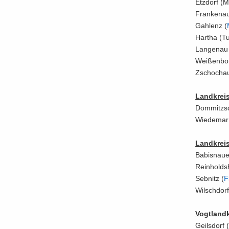
Etz­dorf (M
Fran­ken­au
Gah­lenz (
Har­tha (Tu
Lan­ge­nau
Wei­ßen­bor
Zschoch­au/
Land­krei
Dom­mitzs
Wie­de­mar
Land­krei
Ba­bis­nau­
Rein­holds­
Seb­nitz (
F
Wilsch­dor
Vogt­land­
Geils­dorf 