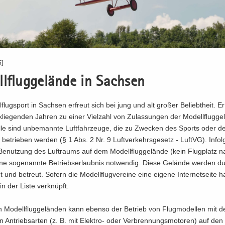
5]
l­flug­ge­län­de in Sach­sen
­flug­sport in Sach­sen er­freut sich bei jung und alt gro­ßer Be­liebt­heit. Er 
­lie­gen­den Jah­ren zu einer Viel­zahl von Zu­las­sun­gen der Mo­dell­flug­ge­
­le sind un­be­mann­te Luft­fahr­zeu­ge, die zu Zwe­cken des Sports oder der
g be­trie­ben wer­den (§ 1 Abs. 2 Nr. 9 Luft­ver­kehrs­ge­setz - LuftVG). In­fol
 Be­nut­zung des Luft­raums auf dem Mo­dell­flug­ge­län­de (kein Flug­platz 
e so­ge­nann­te Be­triebs­er­laub­nis not­wen­dig. Diese Ge­län­de wer­den du
t und be­treut. So­fern die Mo­dell­flug­ver­ei­ne eine ei­ge­ne In­ter­net­sei­te
n der Liste ver­knüpft.
Mo­dell­flug­ge­län­den kann eben­so der Be­trieb von Flug­mo­del­len mit d
n An­triebs­ar­ten (z. B. mit Elektro-​ oder Ver­bren­nungs­mo­to­ren) auf den