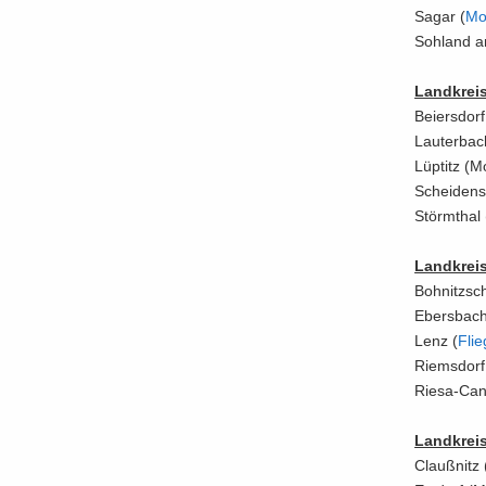
Sagar (
Mo­
Soh­land a
Land­kreis
Bei­ers­dorf
Lau­ter­bac
Lüp­titz (Mo
Schei­dens 
Störm­thal 
Land­krei
Bohnitzsch
Ebers­bach
Lenz (
Flie
Riems­dorf
Riesa-​Can
Land­kreis
Clau­ß­nitz 