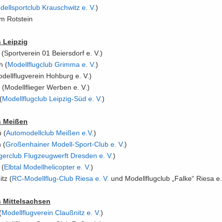
dell­sport­club Krausch­witz e.​ V.​
)
m Rot­stein
 Leip­zig
 (Sport­ver­ein 01 Bei­ers­dorf e. V.)
h (
Mo­dell­flug­club Grim­ma e.​ V.​
)
­dell­flug­ver­ein Hoh­burg e. V.)
(Mo­dell­flie­ger Wer­ben e. V.)
(
Mo­dell­flug­club Leipzig-​​Süd e.​ V.​
)
s Mei­ßen
 (
Au­to­mo­dell­club Mei­ßen e.​V.​
)
 (
Gro­ßen­hai­ner Modell-​​Sport-​Club e.​ V.​
)
­ger­club Flug­zeug­werft Dres­den e.​ V.​
)
 (
Elb­tal Mo­dell­he­li­cop­ter e.​ V.​
)
itz (
RC-​​Modellflug-​Club Riesa e.​ V.​
und Mo­dell­flug­club „Falke“ Riesa e.
 Mit­tel­sach­sen
(
Mo­dell­flug­ver­ein Clau­ß­nitz e.​ V.​
)