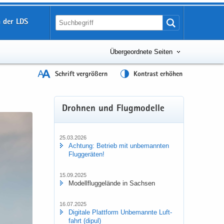
 der LDS
Übergeordnete Seiten
Schrift vergrößern
Kontrast erhöhen
Droh­nen und Flug­mo­del­le
25.03.2026
Ach­tung: Be­trieb mit un­be­mann­ten
Flug­ge­rä­ten!
15.09.2025
Mo­dell­flug­ge­län­de in Sach­sen
16.07.2025
Di­gi­ta­le Platt­form Un­be­mann­te Luft­
fahrt (dipul)