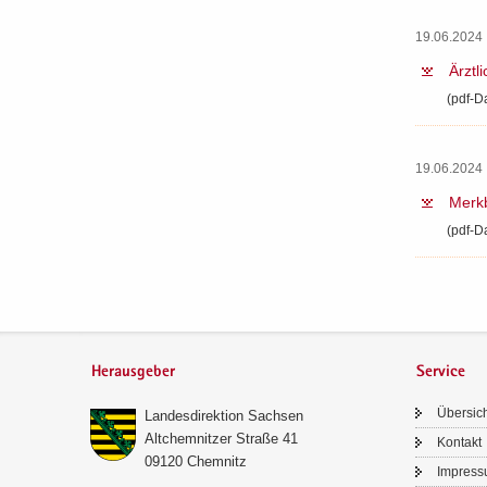
19.06.2024 
Ärzt­l
(pdf-​D
19.06.2024 
Merk­
(pdf-​D
Herausgeber
Service
Über­sic
Lan­des­di­rek­ti­on Sach­sen
Alt­chem­nit­zer Stra­ße 41
Kon­takt
09120 Chem­nitz
Im­pres­