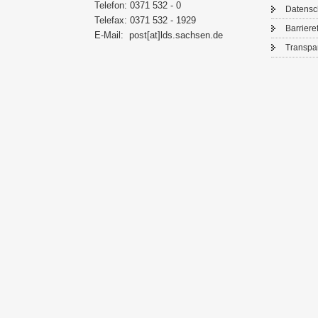
Te­le­fon: 0371 532 - 0
Da­ten­s
Te­le­fax: 0371 532 - 1929
Bar­rie­re­
E-​Mail:
post[at]lds.sach­sen.de
Trans­pa­