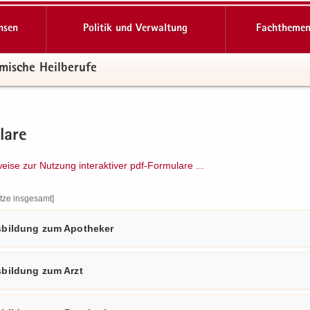
hsen
Politik und Verwaltung
Fachthemen
mi­sche Heil­be­ru­fe
la­re
ei­se zur Nut­zung in­ter­ak­ti­ver pdf-​​Formulare .​.​.​
t­ze ins­ge­samt]
­bil­dung zum Apo­the­ker
­bil­dung zum Arzt