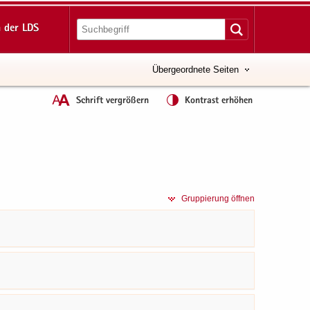
 der LDS
Übergeordnete Seiten
Schrift vergrößern
Kontrast erhöhen
Grup­pie­rung öff­nen