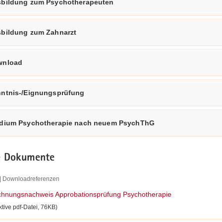
­bil­dung zum Psy­cho­the­ra­peu­ten
­bil­dung zum Zahn­arzt
n­load
ntnis-​/Eig­nungs­prü­fung
­di­um Psy­cho­the­ra­pie nach neuem PsychThG
e Do­ku­men­te
 Down­load­re­fe­ren­zen
h­nungs­nach­weis Ap­pro­ba­ti­ons­prü­fung Psy­cho­the­ra­pie
ak­ti­ve pdf-​Datei, 76KB)