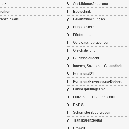
chutz
Aus­bil­dungs­för­de­rung
frei­heit
Bau­tech­nik
renz­hin­weis
Be­kannt­ma­chun­gen
Buß­geld­stel­le
För­der­por­tal
Geld­wä­sche­prä­ven­ti­on
Gleich­stel­lung
Glücks­spiel­recht
In­ne­res, So­zia­les + Ge­sund­heit
Kom­mu­nal21
Kommunal-​Investitions-Budget
Lan­des­prü­fungs­amt
Luft­ver­kehr + Bin­nen­schiff­fahrt
RAPIS
Schorn­stein­fe­ger­we­sen
Trans­pa­renz­por­tal
Um­welt