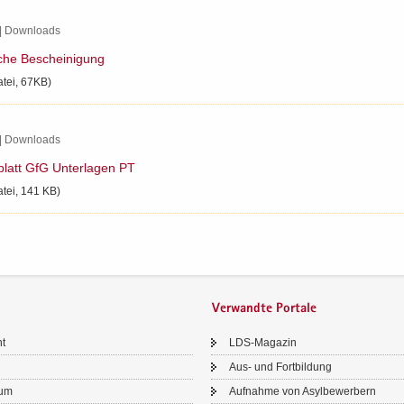
| Down­loads
i­che Be­schei­ni­gung
atei, 67KB)
| Down­loads
blatt GfG Un­ter­la­gen PT
atei, 141 KB)
Verwandte Portale
ht
LDS-​Magazin
Aus- und Fort­bil­dung
sum
Auf­nah­me von Asyl­be­wer­bern