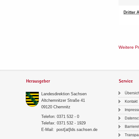
Drit­ter
Wei­te­re Pr
Herausgeber
Service
Über­sic
Lan­des­di­rek­ti­on Sach­sen
Alt­chem­nit­zer Stra­ße 41
Kon­takt
09120 Chem­nitz
Im­pres­
Te­le­fon: 0371 532 - 0
Da­ten­s
Te­le­fax: 0371 532 - 1929
Bar­rie­re­
E-​Mail:
post[at]lds.sach­sen.de
Trans­pa­