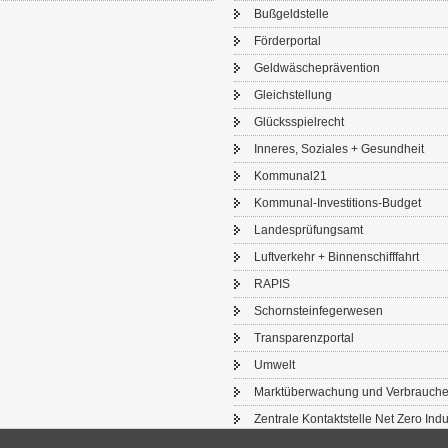
Buß­geld­stel­le
För­der­por­tal
Geld­wä­sche­prä­ven­ti­on
Gleich­stel­lung
Glücks­spiel­recht
In­ne­res, So­zia­les + Ge­sund­heit
Kom­mu­nal21
Kommunal-​Investitions-Budget
Lan­des­prü­fungs­amt
Luft­ver­kehr + Bin­nen­schiff­fahrt
RAPIS
Schorn­stein­fe­ger­we­sen
Trans­pa­renz­por­tal
Um­welt
Markt­über­wa­chung und Ver­brau­che
Zen­tra­le Kon­takt­stel­le Net Zero In­du