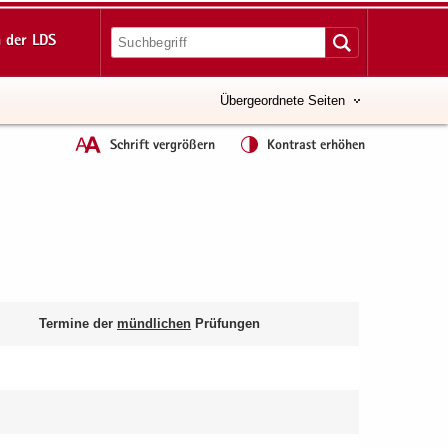
 der LDS
Übergeordnete Seiten
Schrift vergrößern
Kontrast erhöhen
Ter­mi­ne der
münd­li­chen
Prü­fun­gen