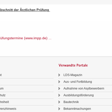
 Ab­schnitt der Ärzt­li­chen Prü­fung
ü­fungs­ter­mi­ne (www.​impp.​de) .​.​.​
Verwandte Portale
ht
LDS-​Magazin
Aus- und Fort­bil­dung
sum
Auf­nah­me von Asyl­be­wer­bern
chutz
Aus­bil­dungs­för­de­rung
frei­heit
Bau­tech­nik
renz­hin­weis
Be­kannt­ma­chun­gen