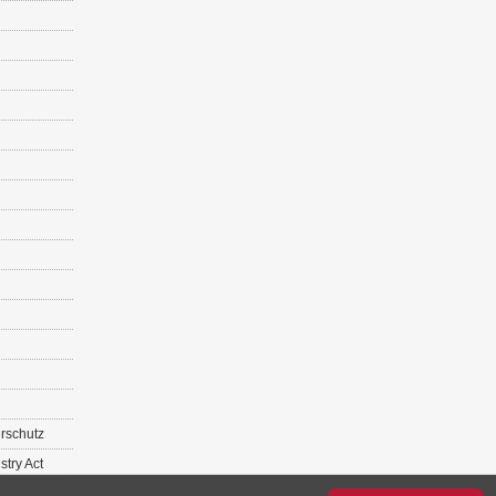
r­schutz
s­try Act