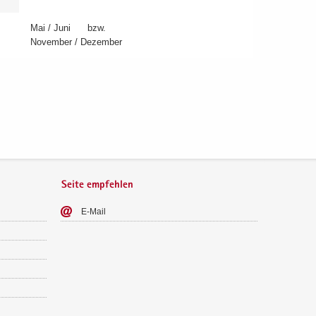
Mai / Juni bzw.
No­vem­ber / De­zem­ber
Seite empfehlen
E-​Mail