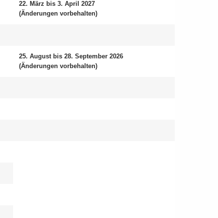
22. März bis 3. April 2027
(Än­de­run­gen vor­be­hal­ten)
25. Au­gust bis 28. Sep­tem­ber 2026
(Än­de­run­gen vor­be­hal­ten)