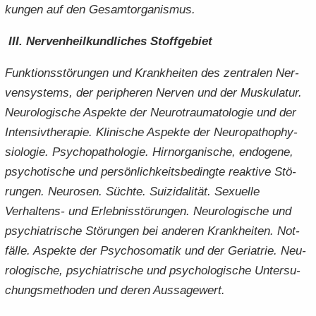
kun­gen auf den Ge­samt­or­ga­nis­mus.
III. Ner­ven­heil­kund­li­ches Stoff­ge­biet
Funk­ti­ons­stö­run­gen und Krank­hei­ten des zen­tra­len Ner­
ven­sys­tems, der pe­ri­phe­ren Ner­ven und der Mus­ku­la­tur.
Neu­ro­lo­gi­sche Aspek­te der Neu­rotrau­ma­to­lo­gie und der
In­ten­siv­the­ra­pie. Kli­ni­sche Aspek­te der Neu­ro­pa­tho­phy­
sio­lo­gie. Psy­cho­pa­tho­lo­gie. Hirn­or­ga­ni­sche, en­do­ge­ne,
psy­cho­ti­sche und per­sön­lich­keits­be­ding­te re­ak­ti­ve Stö­
run­gen. Neu­ro­sen. Süch­te. Sui­zi­da­li­tät. Se­xu­el­le
Verhaltens-​ und Er­leb­nis­stö­run­gen. Neu­ro­lo­gi­sche und
psych­ia­tri­sche Stö­run­gen bei an­de­ren Krank­hei­ten. Not­
fäl­le. Aspek­te der Psy­cho­so­ma­tik und der Ger­ia­trie. Neu­
ro­lo­gi­sche, psych­ia­tri­sche und psy­cho­lo­gi­sche Un­ter­su­
chungs­me­tho­den und deren Aus­sa­ge­wert.