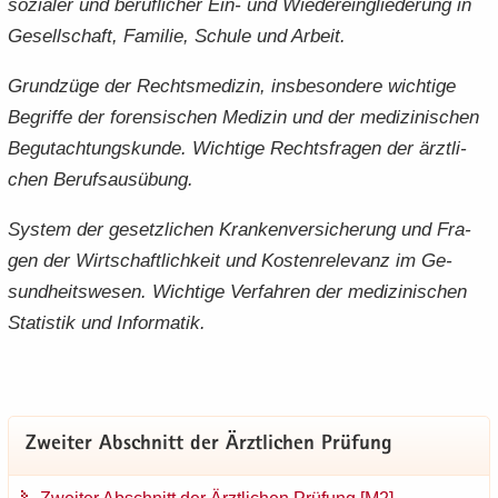
so­zia­ler und be­ruf­li­cher Ein- und Wie­der­ein­glie­de­rung in
Ge­sell­schaft, Fa­mi­lie, Schu­le und Ar­beit.
Grund­zü­ge der Rechts­me­di­zin, ins­be­son­de­re wich­ti­ge
Be­grif­fe der fo­ren­si­schen Me­di­zin und der me­di­zi­ni­schen
Be­gut­ach­tungs­kun­de. Wich­ti­ge Rechts­fra­gen der ärzt­li­
chen Be­rufs­aus­übung.
Sys­tem der ge­setz­li­chen Kran­ken­ver­si­che­rung und Fra­
gen der Wirt­schaft­lich­keit und Kos­ten­re­le­vanz im Ge­
sund­heits­we­sen. Wich­ti­ge Ver­fah­ren der me­di­zi­ni­schen
Sta­tis­tik und In­for­ma­tik.
Zwei­ter Ab­schnitt der Ärzt­li­chen Prü­fung