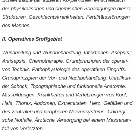
Schleim­häu­te der äu­ße­ren Kör­per­höh­len ein­schließ­lich
der phy­si­ka­li­schen und che­mi­schen Schä­di­gun­gen die­ser
Struk­tu­ren. Ge­schlechts­krank­hei­ten. Fer­ti­li­täts­stö­run­gen
des Man­nes.
II. Ope­ra­ti­ves Stoff­ge­biet
Wund­hei­lung und Wund­be­hand­lung. In­fek­tio­nen. Asep­sis;
An­ti­sep­sis. Che­mo­the­ra­pie. Grund­prin­zi­pi­en der ope­ra­ti­
ven Tech­nik. Pa­tho­phy­sio­lo­gie des ope­ra­ti­ven Ein­griffs.
Grund­prin­zi­pi­en der Vor- und Nach­be­hand­lung. Un­fall­kun­
de; Schock, To­po­gra­phi­sche und funk­tio­nel­le Ana­to­mie.
Miss­bil­dun­gen, Krank­hei­ten und Ver­let­zun­gen von Kopf,
Hals, Tho­rax, Ab­do­men, Ex­tre­mi­tä­ten, Herz, Ge­fä­ßen und
des zen­tra­len und pe­ri­phe­ren Ner­ven­sys­tems. Chir­ur­gi­
sche Not­fäl­le. Ärzt­li­che Ver­sor­gung bei einem Mas­sen­an­
fall von Ver­letz­ten.