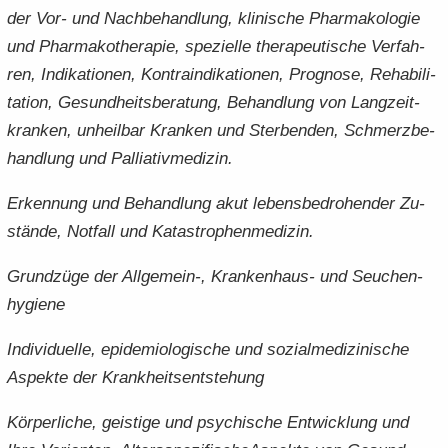
der Vor- und Nach­be­hand­lung, kli­ni­sche Phar­ma­ko­lo­gie
und Phar­ma­ko­the­ra­pie, spe­zi­el­le the­ra­peu­ti­sche Ver­fah­
ren, In­di­ka­tio­nen, Kon­tra­in­di­ka­tio­nen, Pro­gno­se, Re­ha­bi­li­
ta­ti­on, Ge­sund­heits­be­ra­tung, Be­hand­lung von Lang­zeit­
kran­ken, un­heil­bar Kran­ken und Ster­ben­den, Schmerz­be­
hand­lung und Pal­lia­tiv­me­di­zin.
Er­ken­nung und Be­hand­lung akut le­bens­be­dro­hen­der Zu­
stän­de, Not­fall und Ka­ta­stro­phen­me­di­zin.
Grund­zü­ge der Allgemein-​, Krankenhaus-​ und Seu­chen­
hy­gie­ne
In­di­vi­du­el­le, epi­de­mio­lo­gi­sche und so­zi­al­me­di­zi­ni­sche
Aspek­te der Krank­heits­ent­ste­hung
Kör­per­li­che, geis­ti­ge und psy­chi­sche Ent­wick­lung und