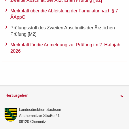
Zwei­ter Ab­schnitt der Ärzt­li­chen Prü­fung [M2]
Merk­blatt über die Ab­leis­tung der Famu­la­tur nach § 7
ÄAppO
Prü­fungs­stoff des Zwei­ten Ab­schnitts der Ärzt­li­chen
Prü­fung [M2]
Merk­blatt für die An­mel­dung zur Prü­fung im 2. Halb­jahr
2026
Herausgeber
Lan­des­di­rek­ti­on Sach­sen
Alt­chem­nit­zer Stra­ße 41
09120 Chem­nitz