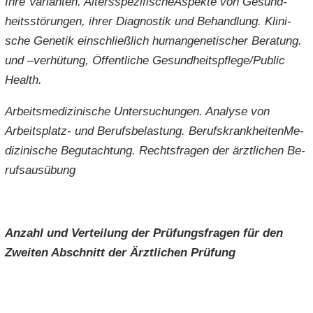
Ihre Va­ri­an­ten. Al­ters­spe­zi­fi­sche­Aspek­te von Ge­sund­
heits­stö­run­gen, ihrer Dia­gnos­tik und Be­hand­lung. Kli­ni­
sche Ge­ne­tik ein­schließ­lich hu­man­ge­ne­ti­scher Be­ra­tung.
und –ver­hü­tung, Öf­fent­li­che Ge­sund­heits­pfle­ge/Pu­blic
Health.
Ar­beits­me­di­zi­ni­sche Un­ter­su­chun­gen. Ana­ly­se von
Arbeitsplatz-​ und Be­rufs­be­las­tung. Be­rufs­krank­hei­ten­Me­
di­zi­ni­sche Be­gut­ach­tung. Rechts­fra­gen der ärzt­li­chen Be­
rufs­aus­übung
An­zahl und Ver­tei­lung der Prü­fungs­fra­gen für den
Zwei­ten Ab­schnitt der Ärzt­li­chen Prü­fung