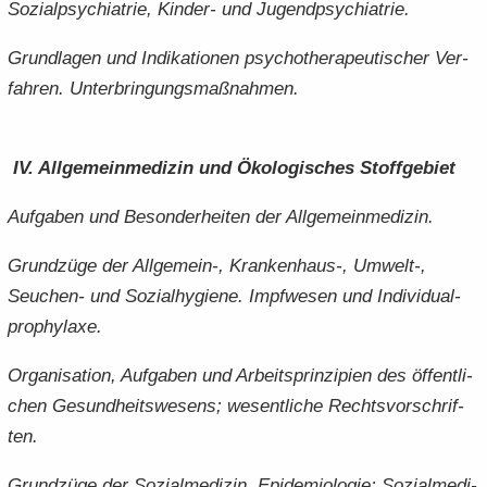
So­zi­al­psych­ia­trie, Kinder-​ und Ju­gend­psych­ia­trie.
Grund­la­gen und In­di­ka­tio­nen psy­cho­the­ra­peu­ti­scher Ver­
fah­ren. Un­ter­brin­gungs­maß­nah­men.
IV. All­ge­mein­me­di­zin und Öko­lo­gi­sches Stoff­ge­biet
Auf­ga­ben und Be­son­der­hei­ten der All­ge­mein­me­di­zin.
Grund­zü­ge der Allgemein-​, Krankenhaus-​, Umwelt-​,
Seuchen-​ und So­zi­al­hy­gie­ne. Impf­we­sen und In­di­vi­du­al­
pro­phy­la­xe.
Or­ga­ni­sa­ti­on, Auf­ga­ben und Ar­beits­prin­zi­pi­en des öf­fent­li­
chen Ge­sund­heits­we­sens; we­sent­li­che Rechts­vor­schrif­
ten.
Grund­zü­ge der So­zi­al­me­di­zin, Epi­de­mio­lo­gie; So­zi­al­me­di­