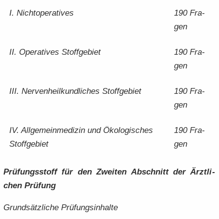
I. Nicht­ope­ra­ti­ves
190 Fra­
gen
II. Ope­ra­ti­ves Stoff­ge­biet
190 Fra­
gen
III. Ner­ven­heil­kund­li­ches Stoff­ge­biet
190 Fra­
gen
IV. All­ge­mein­me­di­zin und Öko­lo­gi­sches
190 Fra­
Stoff­ge­biet
gen
Prü­fungs­stoff für den Zwei­ten Ab­schnitt der Ärzt­li­
chen Prü­fung
Grund­sätz­li­che Prü­fungs­in­hal­te