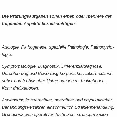
Die Prü­fungs­auf­ga­ben sol­len einen oder meh­re­re der
fol­gen­den Aspek­te be­rück­sich­ti­gen:
Ätio­lo­gie, Pa­tho­ge­nese, spe­zi­el­le Pa­tho­lo­gie, Pa­tho­py­sio­
lo­gie.
Sym­pto­ma­to­lo­gie, Dia­gnos­tik, Dif­fe­ren­zi­al­dia­gno­se,
Durch­füh­rung und Be­wer­tung kör­per­li­cher, la­bor­me­di­zi­ni­
scher und tech­ni­scher Un­ter­su­chun­gen, In­di­ka­tio­nen,
Kon­tra­in­di­ka­tio­nen.
An­wen­dung kon­ser­va­ti­ver, ope­ra­ti­ver und phy­si­ka­li­scher
Be­hand­lungs­ver­fah­ren ein­schließ­lich Strah­len­be­hand­lung,
Grund­prin­zi­pi­en ope­ra­ti­ver Tech­ni­ken, Grund­prin­zi­pi­en