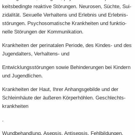
keits­be­ding­te re­ak­ti­ve Stö­run­gen. Neu­ro­sen, Süch­te, Sui­
zi­da­li­tät. Se­xu­el­le Ver­hal­tens und Er­leb­nis und Er­leb­nis­
stö­run­gen. Psy­cho­so­ma­ti­sche Krank­hei­ten und funk­tio­
nel­le Stö­run­gen der Kom­mu­ni­ka­ti­on.
Krank­hei­ten der pe­ri­na­ta­len Pe­ri­ode, des Kindes-​ und des
Ju­gend­al­ters, Verhaltens-​ und
Ent­wick­lungs­stö­run­gen sowie Be­hin­de­run­gen bei Kin­dern
und Ju­gend­li­chen.
Krank­hei­ten der Haut, Ihrer An­hangs­ge­bil­de und der
Schleim­häu­te der äu­ße­ren Kör­per­höh­len. Ge­schlechts­
krank­hei­ten
.
Wund­be­hand­lung. Asep­sis, An­ti­sep­sis, Fehl­bil­dun­gen,