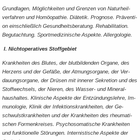
Grund­la­gen, Mög­lich­kei­ten und Gren­zen von Na­tur­heil­
ver­fah­ren und Ho­möo­pa­thie. Diä­te­tik. Pro­gno­se. Prä­ven­ti­
on ein­schließ­lich Ge­sund­heits­be­ra­tung. Re­ha­bi­li­ta­ti­on.
Be­gut­ach­tung. Sport­me­di­zi­ni­sche Aspek­te. All­er­go­lo­gie.
I. Nicht­ope­ra­ti­ves Stoff­ge­biet
Krank­hei­ten des Blu­tes, der blut­bil­den­den Or­ga­ne, des
Her­zens und der Ge­fä­ße, der At­mungs­or­ga­ne, der Ver­
dau­ungs­or­ga­ne, der Drü­sen mit in­ne­rer Se­kre­ti­on und des
Stoff­wech­sels, der Nie­ren, des Wasser-​ und Mi­ne­ral­
haus­hal­tes. Kli­ni­sche Aspek­te der Ent­zün­dungs­leh­re, Im­
mu­no­lo­gie, Kli­nik der In­fek­ti­ons­krank­hei­ten, der Ge­
schwulst­krank­hei­ten und der Krank­hei­ten des rheu­ma­ti­
schen For­men­krei­ses. Psy­cho­so­ma­ti­sche Krank­hei­ten
und funk­tio­nel­le Stö­run­gen. In­ter­nis­ti­sche Aspek­te der