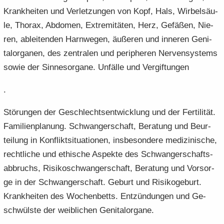
Krank­hei­ten und Ver­let­zun­gen von Kopf, Hals, Wir­bel­säu­
le, Tho­rax, Ab­do­men, Ex­tre­mi­tä­ten, Herz, Ge­fä­ßen, Nie­
ren, ab­lei­ten­den Harn­we­gen, äu­ße­ren und in­ne­ren Ge­ni­
tal­or­ga­nen, des zen­tra­len und pe­ri­phe­ren Ner­ven­sys­tems
sowie der Sin­nes­or­ga­ne. Un­fäl­le und Ver­gif­tun­gen
.
Stö­run­gen der Ge­schlechts­ent­wick­lung und der Fer­ti­li­tät.
Fa­mi­li­en­pla­nung. Schwan­ger­schaft, Be­ra­tung und Be­ur­
tei­lung in Kon­flikt­si­tua­tio­nen, ins­be­son­de­re me­di­zi­ni­sche,
recht­li­che und ethi­sche Aspek­te des Schwan­ger­schafts­
ab­bruchs, Ri­si­ko­schwan­ger­schaft, Be­ra­tung und Vor­sor­
ge in der Schwan­ger­schaft. Ge­burt und Ri­si­ko­ge­burt.
Krank­hei­ten des Wo­chen­betts. Ent­zün­dun­gen und Ge­
schwüls­te der weib­li­chen Ge­ni­tal­or­ga­ne.