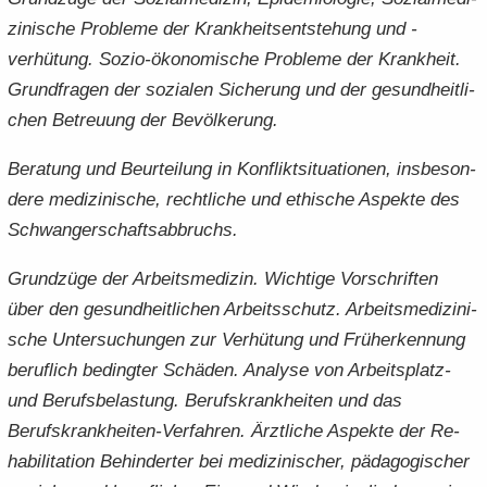
zi­ni­sche Pro­ble­me der Krank­heits­ent­ste­hung und -​
verhütung. Sozio-​ökonomische Pro­ble­me der Krank­heit.
Grund­fra­gen der so­zia­len Si­che­rung und der ge­sund­heit­li­
chen Be­treu­ung der Be­völ­ke­rung.
Be­ra­tung und Be­ur­tei­lung in Kon­flikt­si­tua­tio­nen, ins­be­son­
de­re me­di­zi­ni­sche, recht­li­che und ethi­sche Aspek­te des
Schwan­ger­schafts­ab­bruchs.
Grund­zü­ge der Ar­beits­me­di­zin. Wich­ti­ge Vor­schrif­ten
über den ge­sund­heit­li­chen Ar­beits­schutz. Ar­beits­me­di­zi­ni­
sche Un­ter­su­chun­gen zur Ver­hü­tung und Früh­erken­nung
be­ruf­lich be­ding­ter Schä­den. Ana­ly­se von Arbeitsplatz-​
und Be­rufs­be­las­tung. Be­rufs­krank­hei­ten und das
Berufskrankheiten-​Verfahren. Ärzt­li­che Aspek­te der Re­
ha­bi­li­ta­ti­on Be­hin­der­ter bei me­di­zi­ni­scher, päd­ago­gi­scher