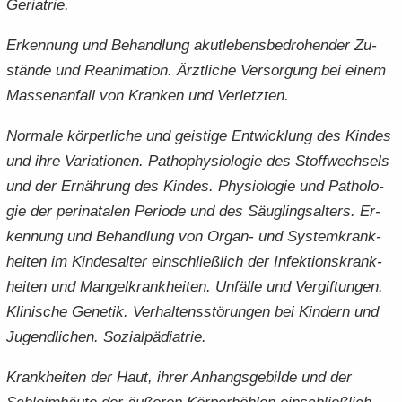
Ger­ia­trie.
Er­ken­nung und Be­hand­lung akut­le­bens­be­dro­hen­der Zu­
stän­de und Re­ani­ma­ti­on. Ärzt­li­che Ver­sor­gung bei einem
Mas­sen­an­fall von Kran­ken und Ver­letz­ten.
Nor­ma­le kör­per­li­che und geis­ti­ge Ent­wick­lung des Kin­des
und ihre Va­ria­tio­nen. Pa­tho­phy­sio­lo­gie des Stoff­wech­sels
und der Er­näh­rung des Kin­des. Phy­sio­lo­gie und Pa­tho­lo­
gie der pe­ri­na­ta­len Pe­ri­ode und des Säug­lings­al­ters. Er­
ken­nung und Be­hand­lung von Organ-​ und Sys­tem­krank­
hei­ten im Kin­des­al­ter ein­schließ­lich der In­fek­ti­ons­krank­
hei­ten und Man­gel­krank­hei­ten. Un­fäl­le und Ver­gif­tun­gen.
Kli­ni­sche Ge­ne­tik. Ver­hal­tens­stö­run­gen bei Kin­dern und
Ju­gend­li­chen. So­zi­al­päd­ia­trie.
Krank­hei­ten der Haut, ihrer An­hangs­ge­bil­de und der