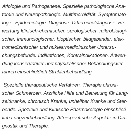
Ätio­lo­gie und Pa­tho­ge­nese. Spe­zi­el­le pa­tho­lo­gi­sche Ana­
to­mie und Neu­ro­pa­tho­lo­gie. Mul­ti­mor­bi­di­tät. Sym­pto­ma­to­
lo­gie. Epi­de­mio­lo­gie. Dia­gno­se. Dif­fe­ren­ti­al­dia­gno­se. Be­
wer­tung klinisch-​chemischer, se­ro­lo­gi­scher, mi­kro­bio­lo­gi­
scher, im­mu­no­lo­gi­scher, bi­op­ti­scher, bild­ge­ben­der, elek­
tro­me­di­zi­ni­scher und nu­kle­ar­me­di­zi­ni­scher Un­ter­su­
chungs­be­fun­de. In­di­ka­tio­nen, Kon­tra­in­di­ka­tio­nen. An­wen­
dung kon­ser­va­ti­ver und phy­si­ka­li­scher Be­hand­lungs­ver­
fah­ren ein­schließ­lich Strah­len­be­hand­lung
Spe­zi­el­le the­ra­peu­ti­sche Ver­fah­ren. The­ra­pie chro­ni­
scher Schmer­zen. Ärzt­li­che Hilfe und Be­treu­ung für Lang­
zeit­kran­ke, chro­nisch Kran­ke, un­heil­bar Kran­ke und Ster­
ben­de. Spe­zi­el­le und Kli­ni­sche Phar­ma­ko­lo­gie ein­schließ­
lich Lang­zeit­be­hand­lung. Al­ter­s­pe­zi­fi­sche Aspek­te in Dia­
gnos­tik und The­ra­pie.