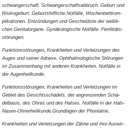
schwan­ger­schaft, Schwan­ger­schafts­ab­bruch. Ge­burt und
Ri­si­ko­ge­burt. Ge­burts­hilf­li­che Not­fäl­le. Wo­chen­bett­kom­
pli­ka­tio­nen. Ent­zün­dun­gen und Ge­schwüls­te der weib­li­
chen Ge­ni­tal­or­ga­ne. Gy­nä­ko­lo­gi­sche Not­fäl­le. Fer­ti­li­täts­
stö­run­gen.
Funk­ti­ons­stö­run­gen, Krank­hei­ten und Ver­let­zun­gen des
Auges und sei­ner Adn­e­xe. Oph­thal­mo­lo­gi­sche Stö­run­gen
im Zu­sam­men­hang mit an­de­ren Krank­hei­ten. Not­fäl­le in
der Au­gen­heil­kun­de.
Funk­ti­ons­stö­run­gen, Krank­hei­ten und Ver­let­zun­gen im
Ge­biet des Ge­sichts­schä­dels, der an­gren­zen­den Schä­
del­ba­sis, des Ohres und des Hal­ses. Not­fäl­le in der Hals-​
Nasen-Ohrenheilkunde.Grund­la­gen der Pho­n­ia­trie.
Krank­hei­ten und Ver­let­zun­gen der Zähne und ihre Aus­wir­