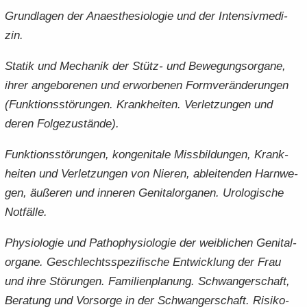
Grund­la­gen der Ana­es­the­sio­lo­gie und der In­ten­siv­me­di­
zin.
Sta­tik und Me­cha­nik der Stütz-​ und Be­we­gungs­or­ga­ne,
ihrer an­ge­bo­re­nen und er­wor­be­nen Form­ver­än­de­run­gen
(Funk­ti­ons­stö­run­gen. Krank­hei­ten. Ver­let­zun­gen und
deren Fol­ge­zu­stän­de).
Funk­ti­ons­stö­run­gen, kon­ge­ni­ta­le Miss­bil­dun­gen, Krank­
hei­ten und Ver­let­zun­gen von Nie­ren, ab­lei­ten­den Harn­we­
gen, äu­ße­ren und in­ne­ren Ge­ni­tal­or­ga­nen. Uro­lo­gi­sche
Not­fäl­le.
Phy­sio­lo­gie und Pa­tho­phy­sio­lo­gie der weib­li­chen Ge­ni­tal­
or­ga­ne. Ge­schlechts­spe­zi­fi­sche Ent­wick­lung der Frau
und ihre Stö­run­gen. Fa­mi­li­en­pla­nung. Schwan­ger­schaft,
Be­ra­tung und Vor­sor­ge in der Schwan­ger­schaft. Ri­si­ko­