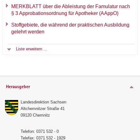
MERK­BLATT über die Ab­leis­tung der Famu­la­tur nach
§ 3 Ap­pro­ba­ti­ons­ord­nung für Apo­the­ker (AAppO)
Stoff­ge­bie­te, die wäh­rend der prak­ti­schen Aus­bil­dung
ge­lehrt wer­den
Liste er­wei­tern ...
Herausgeber
Lan­des­di­rek­ti­on Sach­sen
Alt­chem­nit­zer Stra­ße 41
09120 Chem­nitz
Te­le­fon: 0371 532 - 0
Te­le­fax: 0371 532 - 1929