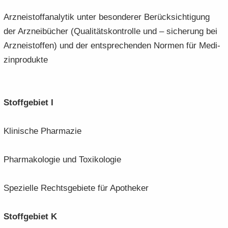
Arz­nei­stoff­ana­ly­tik unter be­son­de­rer Be­rück­sich­ti­gung
der Arz­nei­bü­cher (Qua­li­täts­kon­trol­le und – si­che­rung bei
Arz­nei­stof­fen) und der ent­spre­chen­den Nor­men für Me­di­
zin­pro­duk­te
Stoff­ge­biet I
Kli­ni­sche Phar­ma­zie
Phar­ma­ko­lo­gie und To­xi­ko­lo­gie
Spe­zi­el­le Rechts­ge­bie­te für Apo­the­ker
Stoff­ge­biet K