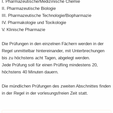
I. Phar­ma­zeu­ti­sche/Me­di­zi­ni­sche Che­mie
II. Phar­ma­zeu­ti­sche Bio­lo­gie
III. Phar­ma­zeu­ti­sche Tech­no­lo­gie/Bio­phar­ma­zie
IV. Phar­ma­ko­lo­gie und To­xi­ko­lo­gie
V. Kli­ni­sche Phar­ma­zie
Die Prü­fun­gen in den ein­zel­nen Fä­chern wer­den in der
Regel un­mit­tel­bar hin­ter­ein­an­der, mit Un­ter­bre­chun­gen
bis zu höchs­tens acht Tagen, ab­ge­legt wer­den.
Jede Prü­fung soll für einen Prüf­ling min­des­tens 20,
höchs­tens 40 Mi­nu­ten dau­ern.
Die münd­li­chen Prü­fun­gen des zwei­ten Ab­schnit­tes fin­den
in der Regel in der vor­le­sungs­frei­en Zeit statt.