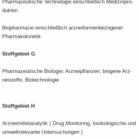
Phar­ma­zeu­ti­sche Tech­no­lo­gie ein­schließ­lich Me­di­zin­pro­
duk­ten
Bio­phar­ma­zie ein­schließ­lich arz­nei­for­men­be­zo­ge­ner
Phar­ma­ko­ki­ne­tik
Stoff­ge­biet G
Phar­ma­zeu­ti­sche Bio­lo­gie; Arz­nei­pflan­zen, bio­ge­ne Arz­
nei­stof­fe, Bio­tech­no­lo­gie
Stoff­ge­biet H
Arz­nei­mit­tel­ana­ly­tik ( Drug Mo­ni­to­ring, to­xi­ko­lo­gi­sche und
um­welt­re­le­van­te Un­ter­su­chun­gen )