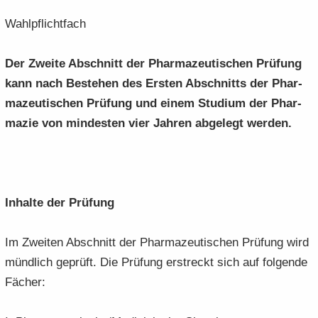
Wahl­pflicht­fach
Der Zwei­te Ab­schnitt der Phar­ma­zeu­ti­schen Prü­fung
kann nach Be­stehen des Ers­ten Ab­schnitts der Phar­
ma­zeu­ti­schen Prü­fung und einem Stu­di­um der Phar­
ma­zie von min­des­ten vier Jah­ren ab­ge­legt wer­den.
In­hal­te der Prü­fung
Im Zwei­ten Ab­schnitt der Phar­ma­zeu­ti­schen Prü­fung wird
münd­lich ge­prüft. Die Prü­fung er­streckt sich auf fol­gen­de
Fä­cher: