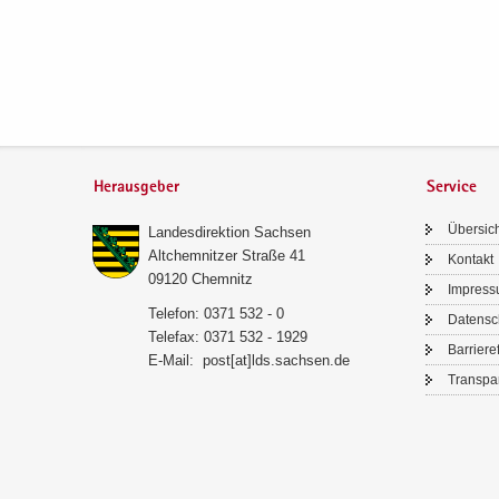
Herausgeber
Service
Über­sic
Lan­des­di­rek­ti­on Sach­sen
Alt­chem­nit­zer Stra­ße 41
Kon­takt
09120 Chem­nitz
Im­pres­
Te­le­fon: 0371 532 - 0
Da­ten­s
Te­le­fax: 0371 532 - 1929
Bar­rie­re­
E-​Mail:
post[at]lds.sach­sen.de
Trans­pa­