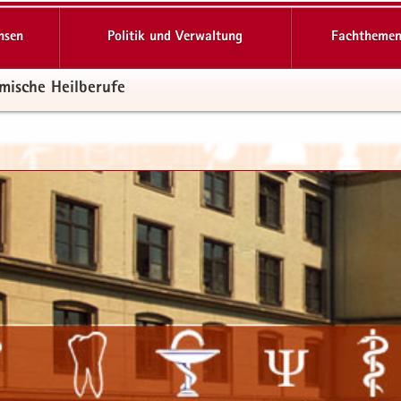
hsen
Politik und Verwaltung
Fachthemen
mi­sche Heil­be­ru­fe