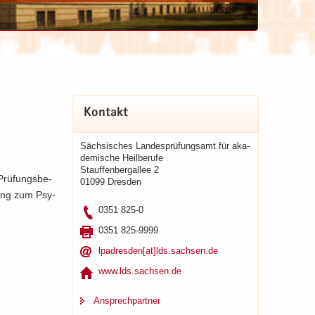
Kon­takt
Säch­si­sches Lan­des­prü­fungs­amt für aka­
de­mi­sche Heil­be­ru­fe
Stauf­fen­berg­al­lee 2
 Prü­fungs­be­
01099 Dres­den
­dung zum Psy­
0351 825-0
0351 825-9999
lp­adres­den[at]lds.sach­sen.de
www.lds.sach­sen.de
An­sprech­part­ner