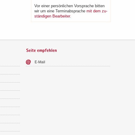
Vor einer per­sön­li­chen Vor­spra­che bit­ten
wir um eine Ter­min­ab­spra­che
mit dem zu­
stän­di­gen Be­ar­bei­ter
.
Seite empfehlen
E-​Mail