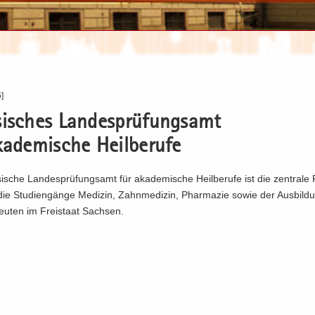
]
i­sches Lan­des­prü­fungs­amt
a­de­mi­sche Heil­be­ru­fe
­sche Lan­des­prü­fungs­amt für aka­de­mi­sche Heil­be­ru­fe ist die zen­tra­le
die Stu­di­en­gän­ge Me­di­zin, Zahn­me­di­zin, Phar­ma­zie sowie der Aus­bil
peu­ten im Frei­staat Sach­sen.