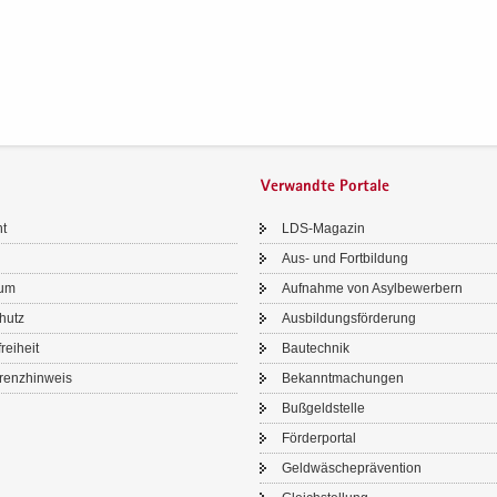
Verwandte Portale
ht
LDS-​Magazin
Aus- und Fort­bil­dung
sum
Auf­nah­me von Asyl­be­wer­bern
chutz
Aus­bil­dungs­för­de­rung
frei­heit
Bau­tech­nik
renz­hin­weis
Be­kannt­ma­chun­gen
Buß­geld­stel­le
För­der­por­tal
Geld­wä­sche­prä­ven­ti­on