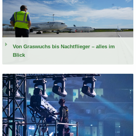
Von Gras­wuchs bis Nacht­flie­ger – alles im
Blick