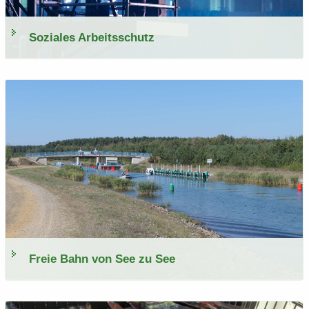
So­zia­les Ar­beits­schutz
Freie Bahn von See zu See