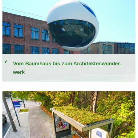
Vom Baum­haus bis zum Ar­chi­tek­ten­wun­der­
werk