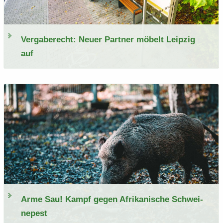
Ver­ga­be­recht: Neuer Part­ner mö­belt Leip­zig
auf
Arme Sau! Kampf gegen Afri­ka­ni­sche Schwei­
ne­pest