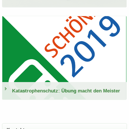
Ka­ta­stro­phen­schutz: Übung macht den Meis­ter