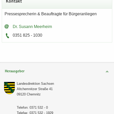
Kon­takt
Pres­se­spre­che­rin & Be­auf­trag­te für Bür­ger­an­lie­gen
Dr. Su­sann Meer­heim
0351 825 - 1030
Herausgeber
Lan­des­di­rek­ti­on Sach­sen
Alt­chem­nit­zer Stra­ße 41
09120 Chem­nitz
Te­le­fon: 0371 532 - 0
Te­le­fax: 0371 532 - 1929