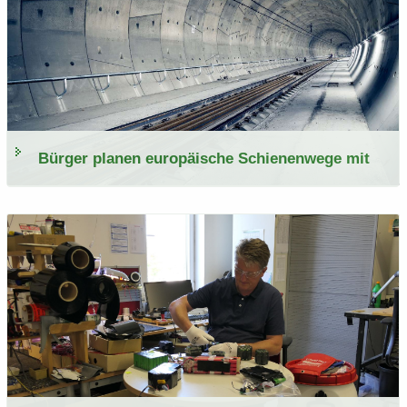
Bür­ger pla­nen eu­ro­päi­sche Schie­nen­we­ge mit