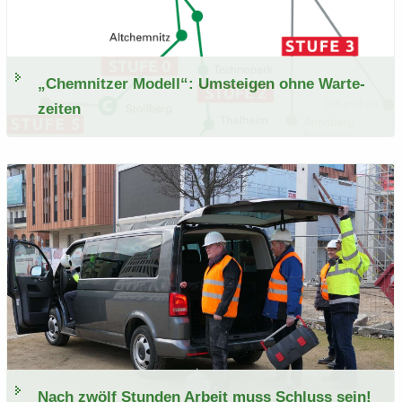
„Chem­nit­zer Mo­dell“: Um­stei­gen ohne War­te­
zei­ten
Nach zwölf Stun­den Ar­beit muss Schluss sein!