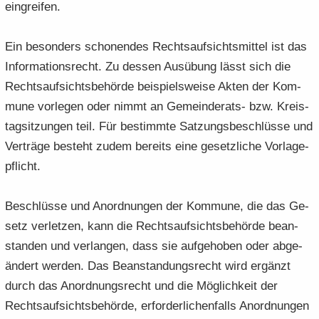
ein­grei­fen.
Ein be­son­ders scho­nen­des Rechts­auf­sichts­mit­tel ist das
In­for­ma­ti­ons­recht. Zu des­sen Aus­übung lässt sich die
Rechts­auf­sichts­be­hör­de bei­spiels­wei­se Akten der Kom­
mu­ne vor­le­gen oder nimmt an Gemeinderats-​ bzw. Kreis­
tag­sit­zun­gen teil. Für be­stimm­te Sat­zungs­be­schlüs­se und
Ver­trä­ge be­steht zudem be­reits eine ge­setz­li­che Vor­la­ge­
pflicht.
Be­schlüs­se und An­ord­nun­gen der Kom­mu­ne, die das Ge­
setz ver­let­zen, kann die Rechts­auf­sichts­be­hör­de be­an­
stan­den und ver­lan­gen, dass sie auf­ge­ho­ben oder ab­ge­
än­dert wer­den. Das Be­an­stan­dungs­recht wird er­gänzt
durch das An­ord­nungs­recht und die Mög­lich­keit der
Rechts­auf­sichts­be­hör­de, er­for­der­li­chen­falls An­ord­nun­gen