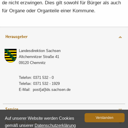
de nicht er­zwin­gen. Dies gilt so­wohl für Bür­ger als auch
für Or­ga­ne oder Or­gan­tei­le einer Kom­mu­ne.
Herausgeber
Lan­des­di­rek­ti­on Sach­sen
Alt­chem­nit­zer Stra­ße 41
09120 Chem­nitz
Te­le­fon: 0371 532 - 0
Te­le­fax: 0371 532 - 1929
E-​Mail:
post[at]lds.sach­sen.de
Service
Auf un­se­rer Web­site wer­den Coo­kies
Ver­stan­den
Verwandte Portale
gemäß un­se­rer
Da­ten­schutz­er­klä­rung