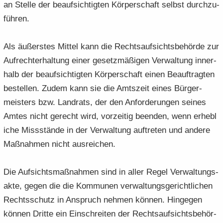
an Stel­le der be­auf­sich­tig­ten Kör­per­schaft selbst durch­zu­
füh­ren.
Als äu­ßers­tes Mit­tel kann die Rechts­auf­sichts­be­hör­de zur
Auf­recht­erhal­tung einer ge­setz­mä­ßi­gen Ver­wal­tung in­ner­
halb der be­auf­sich­tig­ten Kör­per­schaft einen Be­auf­trag­ten
be­stel­len. Zudem kann sie die Amts­zeit eines Bür­ger­
meis­ters bzw. Land­rats, der den An­for­de­run­gen sei­nes
Amtes nicht ge­recht wird, vor­zei­tig be­en­den, wenn er­heb­l
i­che Miss­stän­de in der Ver­wal­tung auf­tre­ten und an­de­re
Maß­nah­men nicht aus­rei­chen.
Die Auf­sichts­maß­nah­men sind in aller Regel Ver­wal­tungs­
ak­te, gegen die die Kom­mu­nen ver­wal­tungs­ge­richt­li­chen
Rechts­schutz in An­spruch neh­men kön­nen. Hin­ge­gen
kön­nen Drit­te ein Ein­schrei­ten der Rechts­auf­sichts­be­hör­