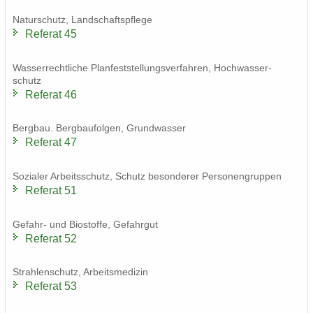
Na­tur­schutz, Land­schafts­pfle­ge
Re­fe­rat 45
Was­ser­recht­li­che Plan­fest­stel­lungs­ver­fah­ren, Hoch­was­ser­
schutz
Re­fe­rat 46
Berg­bau. Berg­bau­fol­gen, Grund­was­ser
Re­fe­rat 47
So­zia­ler Ar­beits­schutz, Schutz be­son­de­rer Per­so­nen­grup­pen
Re­fe­rat 51
Gefahr-​ und Bio­stof­fe, Ge­fahr­gut
Re­fe­rat 52
Strah­len­schutz, Ar­beits­me­di­zin
Re­fe­rat 53