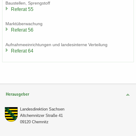
Bau­stel­len, Spreng­stoff
Re­fe­rat 55
Markt­über­wa­chung
Re­fe­rat 56
Auf­nah­me­ein­rich­tun­gen und lan­des­in­ter­ne Ver­tei­lung
Re­fe­rat 64
Herausgeber
Lan­des­di­rek­ti­on Sach­sen
Alt­chem­nit­zer Stra­ße 41
09120 Chem­nitz