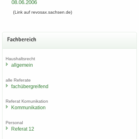
08.​06.​2006
(Link auf re­vo­sax.sach­sen.de)
Fach­be­reich
Haus­halts­recht
all­ge­mein
alle Re­fe­ra­te
fach­über­grei­fend
Re­fe­rat Komu­ni­ka­ti­on
Kom­mu­ni­ka­ti­on
Per­so­nal
Re­fe­rat 12