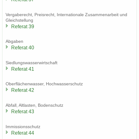
Ver­ga­be­recht, Preis­recht, In­ter­na­tio­na­le Zu­sam­men­ar­beit und
Gleich­stel­lung
Re­fe­rat 39
Ab­ga­ben
Re­fe­rat 40
Sied­lungs­was­ser­wirt­schaft
Re­fe­rat 41
Ober­flä­chen­was­ser, Hoch­was­ser­schutz
Re­fe­rat 42
Ab­fall, Alt­las­ten, Bo­den­schutz
Re­fe­rat 43
Im­mis­si­ons­schutz
Re­fe­rat 44