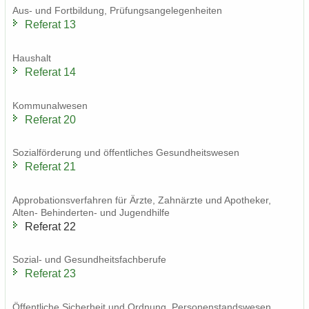
Aus- und Fort­bil­dung, Prü­fungs­an­ge­le­gen­hei­ten
Re­fe­rat 13
Haus­halt
Re­fe­rat 14
Kom­mu­nal­we­sen
Re­fe­rat 20
So­zi­al­för­de­rung und öf­fent­li­ches Ge­sund­heits­we­sen
Re­fe­rat 21
Ap­pro­ba­ti­ons­ver­fah­ren für Ärzte, Zahn­ärz­te und Apo­the­ker,
Alten-​ Behinderten-​ und Ju­gend­hil­fe
Re­fe­rat 22
Sozial-​ und Ge­sund­heits­fach­be­ru­fe
Re­fe­rat 23
Öf­fent­li­che Si­cher­heit und Ord­nung, Per­so­nen­stands­we­sen,