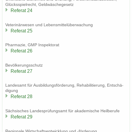
Glücks­spiel­recht, Geld­wä­sche­ge­setz
Re­fe­rat 24
Ve­te­ri­när­we­sen und Le­bens­mit­tel­über­wa­chung
Re­fe­rat 25
Phar­ma­zie, GMP In­spek­to­rat
Re­fe­rat 26
Be­völ­ke­rungs­schutz
Re­fe­rat 27
Lan­des­amt für Aus­bil­dungs­för­de­rung, Re­ha­bi­li­tie­rung, Ent­schä­
di­gung
Re­fe­rat 28
Säch­si­sches Lan­des­prü­fungs­amt für aka­de­mi­sche Heil­be­ru­fe
Re­fe­rat 29
Re­gio­na­le Wirt­schafts­ent­wick­lung und -​förderung