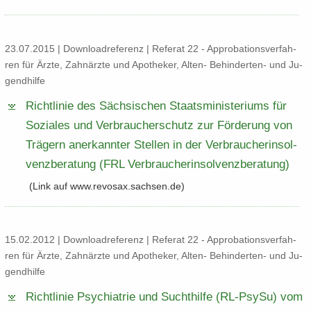
23.07.2015 | Down­load­re­fe­renz | Re­fe­rat 22 - Ap­pro­ba­ti­ons­ver­fah­
ren für Ärzte, Zahn­ärz­te und Apo­the­ker, Alten-​ Behinderten-​ und Ju­
gend­hil­fe
Richt­li­nie des Säch­si­schen Staats­mi­nis­te­ri­ums für
So­zia­les und Ver­brau­cher­schutz zur För­de­rung von
Trä­gern an­er­kann­ter Stel­len in der Ver­brau­cher­insol­
venz­be­ra­tung (FRL Ver­brau­cher­insol­venz­be­ra­tung)
(Link auf www.re­vo­sax.sach­sen.de)
15.02.2012 | Down­load­re­fe­renz | Re­fe­rat 22 - Ap­pro­ba­ti­ons­ver­fah­
ren für Ärzte, Zahn­ärz­te und Apo­the­ker, Alten-​ Behinderten-​ und Ju­
gend­hil­fe
Richt­li­nie Psych­ia­trie und Sucht­hil­fe (RL-​​PsySu) vom