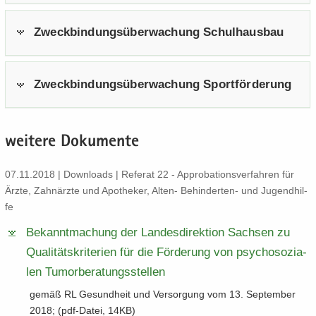
Zweck­bin­dungs­über­wa­chung Schul­haus­bau
Zweck­bin­dungs­über­wa­chung Sport­för­de­rung
wei­te­re Do­ku­men­te
07.11.2018 | Down­loads | Re­fe­rat 22 - Ap­pro­ba­ti­ons­ver­fah­ren für
Ärzte, Zahn­ärz­te und Apo­the­ker, Alten-​ Behinderten-​ und Ju­gend­hil­
fe
Be­kannt­ma­chung der Lan­des­di­rek­ti­on Sach­sen zu
Qua­li­täts­kri­te­ri­en für die För­de­rung von psy­cho­so­zia­
len Tu­mor­be­ra­tungs­stel­len
gemäß RL Ge­sund­heit und Ver­sor­gung vom 13. Sep­tem­ber
2018; (pdf-​Datei, 14KB)