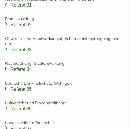
Re­fe­rat 31
Plan­fest­stel­lung
Re­fe­rat 32
Gewerbe-​ und Hand­werks­recht, Schorn­stein­fe­ge­r­an­ge­le­gen­hei­
ten
Re­fe­rat 33
Raum­ord­nung, Stadt­ent­wick­lung
Re­fe­rat 34
Bau­recht, Denk­mal­schutz, Wohn­geld
Re­fe­rat 35
Luft­ver­kehr und Bin­nen­schiff­fahrt
Re­fe­rat 36
Lan­des­stel­le für Bau­tech­nik
Re­fe­rat 37