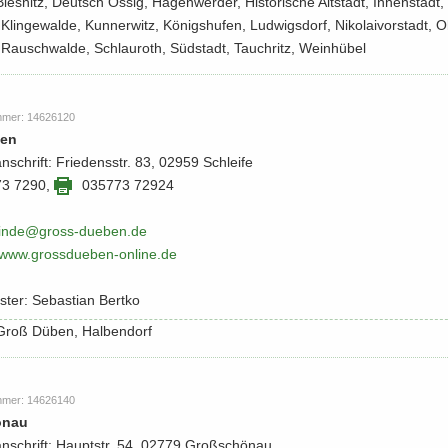
 Bies­nitz, Deutsch Ossig, Ha­gen­wer­der, His­to­ri­sche Alt­stadt, In­nen­stadt,
lin­ge­wal­de, Kun­ner­witz, Kö­nigs­hu­fen, Lud­wigs­dorf, Ni­ko­lai­vor­stadt, O
Rauschwal­de, Sch­lau­roth, Süd­stadt, Tauch­ritz, Wein­hübel
m­mer: 14626120
ben
an­schrift: Frie­dens­str. 83, 02959 Schlei­fe
73 7290
,
035773 72924
in­de@gross-​​dueben.​de
​/​www.​grossdueben-​​online.​de
­ter: Se­bas­ti­an Bert­ko
: Groß Düben, Hal­ben­dorf
m­mer: 14626140
n­au
an­schrift: Haupt­str. 54, 02779 Groß­schön­au