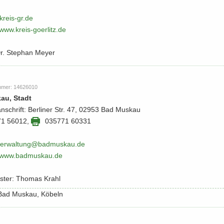
reis-​​gr.​de
/​www.​kreis-​​goerlitz.​de
Dr. Ste­phan Meyer
m­mer: 14626010
au, Stadt
an­schrift: Ber­li­ner Str. 47, 02953 Bad Mus­kau
71 56012
,
035771 60331
ver­wal­tung@bad­mus­kau.​de
​/​www.​badmuskau.​de
is­ter: Tho­mas Krahl
: Bad Mus­kau, Kö­beln