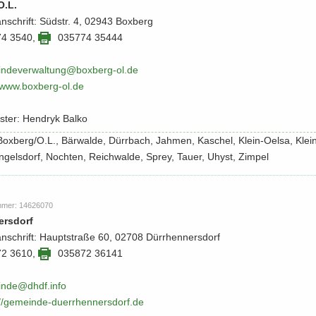
O.L.
an­schrift: Süd­str. 4, 02943 Box­berg
74 3540
,
035774 35444
n­de­ver­wal­tung@boxberg-​​ol.​de
/​www.​boxberg-​​ol.​de
s­ter: Hen­dryk Balko
: Box­berg/O.L., Bär­wal­de, Dürr­bach, Jah­men, Ka­schel, Klein-​Oelsa, Klei
rin­gels­dorf, Noch­ten, Reich­wal­de, Sprey, Tauer, Uhyst, Zim­pel
m­mer: 14626070
ers­dorf
an­schrift: Haupt­stra­ße 60, 02708 Dürr­hen­ners­dorf
72 3610
,
035872 36141
n­de@dhdf.​info
/​/​gemeinde-​​duerrhennersdorf.​de