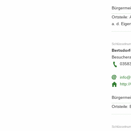
Bür­ger­me
Orts­tei­le
a. d. Eigen
Schlüs­sel­nu
Bertsdorf-
Be­su­cher­
0358
info@b
http:/​
Bür­ger­mei
Orts­tei­le:
Schlüs­sel­nu