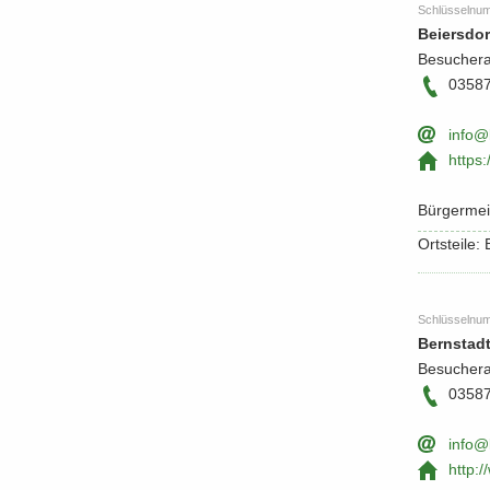
Schlüs­sel­nu
Bei­ers­dor
Be­su­cher­
0358
info@b
https:/
Bür­ger­me
Orts­tei­le
Schlüs­sel­nu
Bern­stadt
Be­su­cher­
0358
info@b
http:/​