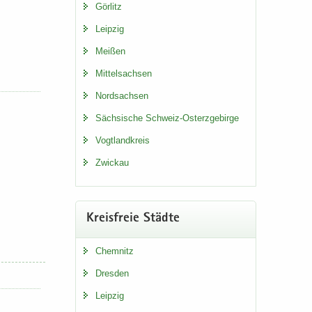
Gör­litz
Leip­zig
Mei­ßen
Mit­tel­sach­sen
Nord­sach­sen
Säch­si­sche Schweiz-​Osterzgebirge
Vogt­land­kreis
Zwi­ckau
Kreis­freie Städ­te
Chem­nitz
Dres­den
Leip­zig