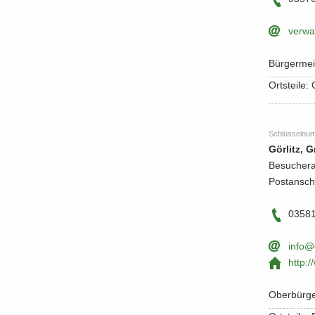
ver­wa
Bür­ger­me
Orts­tei­le
Schlüs­sel­nu
Gör­litz, 
Be­su­cher­
Post­an­sch
03581
info@g
http:/​
Ober­bür­ge