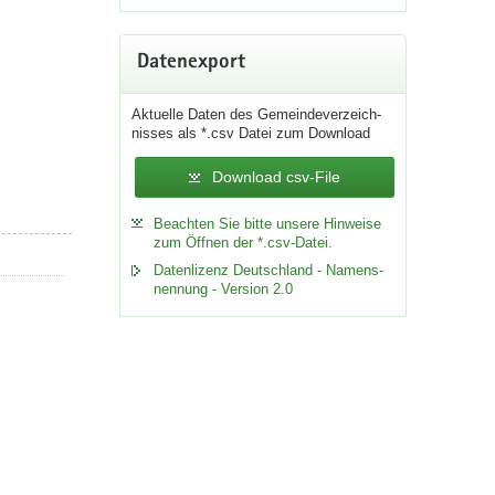
Da­ten­ex­port
Ak­tu­el­le Daten des Ge­mein­de­ver­zeich­
nis­ses als *.csv Datei zum Down­load
Download csv-File
Be­ach­ten Sie bitte un­se­re Hin­wei­se
zum Öff­nen der *.csv-​Datei.
Da­ten­li­zenz Deutsch­land - Na­mens­
nen­nung - Ver­si­on 2.0