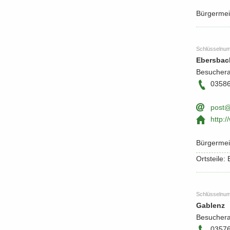
Bür­ger­meis
Schlüs­sel­nu
Ebersbach
Be­su­cher
03586
post@
http:/
Bür­ger­mei
Orts­tei­le
Schlüs­sel­nu
Gab­lenz
Be­su­cher­
0357