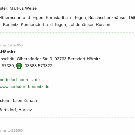
is­ter: Mar­kus Weise
: Alt­berns­dorf a. d. Eigen, Bern­stadt a. d. Eigen, Busch­schenk­häu­ser, Dit
, Kem­nitz, Kun­ners­dorf a. d. Eigen, Leh­de­häu­ser, Rus­sen
m­mer: 14626050
​Hörnitz
an­schrift: Ol­bers­dor­fer Str. 3, 02763 Bertsdorf-​Hörnitz
3 57330
,
03583 573322
ertsdorf-​​hoernitz.​de
/​www.​bertsdorf-​​hoernitz.​de
s­te­rin: Ellen Ku­nath
 Berts­dorf, Hör­nitz
m­mer: 14626060