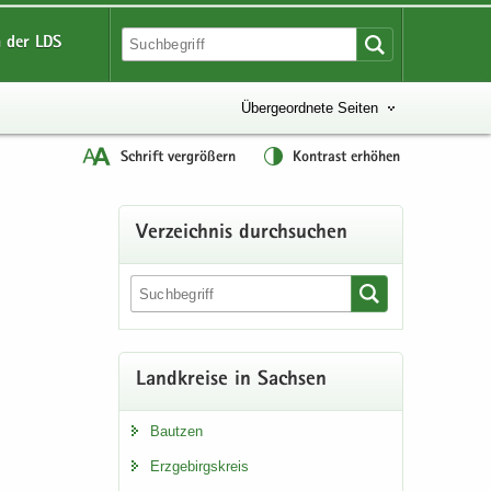
 der LDS
Übergeordnete Seiten
Schrift vergrößern
Kontrast erhöhen
Ver­zeich­nis durch­su­chen
Land­krei­se in Sach­sen
Baut­zen
Erz­ge­birgs­kreis