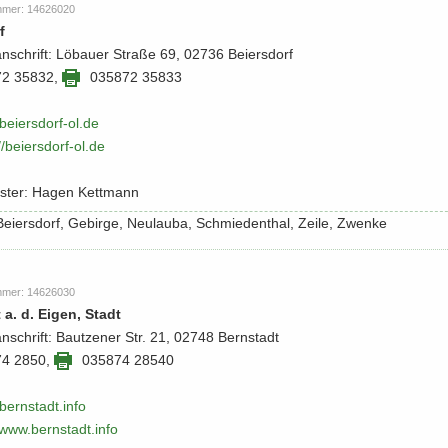
m­mer: 14626020
f
an­schrift: Lö­bau­er Stra­ße 69, 02736 Bei­ers­dorf
72 35832
,
035872 35833
eiersdorf-​​ol.​de
​/​beiersdorf-​​ol.​de
is­ter: Hagen Kett­mann
: Bei­ers­dorf, Ge­bir­ge, Neu­lau­ba, Schmie­den­thal, Zeile, Zwen­ke
m­mer: 14626030
 a. d. Eigen, Stadt
an­schrift: Baut­zener Str. 21, 02748 Bern­stadt
74 2850
,
035874 28540
ern­stadt.​info
/​www.​bernstadt.​info