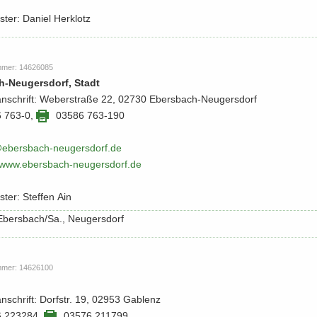
­ter: Da­ni­el Her­klotz
m­mer: 14626085
-​Neugersdorf, Stadt
­an­schrift: We­ber­stra­ße 22, 02730 Ebersbach-​Neugersdorf
 763-0
,
03586 763-190
ebersbach-​​neugersdorf.​de
​/​www.​ebersbach-​​neugersdorf.​de
s­ter: Stef­fen Ain
: Ebers­bach/Sa., Neu­gers­dorf
m­mer: 14626100
an­schrift: Dorf­str. 19, 02953 Gab­lenz
6 223284
,
03576 211799