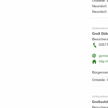
Orts­tei­le:
Neun­dorf, K
Neundorf, 
Schlüs­sel­nu
Groß Dü
Be­su­cher­
0357
ge­me
http:/
Bür­ger­meis
Orts­tei­le
Schlüs­sel­nu
Groß­schö
Be­su­cher­