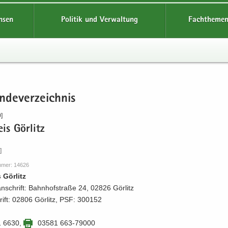
hsen
Politik und Verwaltung
Fachthemen
­de­ver­zeich­nis
]
is Gör­litz
]
m­mer: 14626
 Gör­litz
an­schrift: Bahn­hof­stra­ße 24, 02826 Gör­litz
hrift: 02806 Gör­litz, PSF: 300152
1 6630
,
03581 663-79000