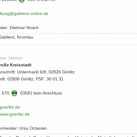
l­tung@gablenz-​​online.​de
is­ter: Diet­mar Noack
: Gab­lenz, Krom­lau
m­mer: 14626110
Große Kreis­stadt
an­schrift: Un­ter­markt 6/8, 02826 Gör­litz
rift: 02806 Gör­litz, PSF: 30 01 31
 670
,
03581 kein An­schluss
o­er­litz.​de
/​www.​goerlitz.​de
r­meis­ter: Ursu Oc­ta­vi­an