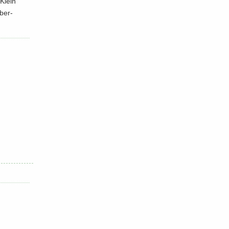
 Klein
ber-​