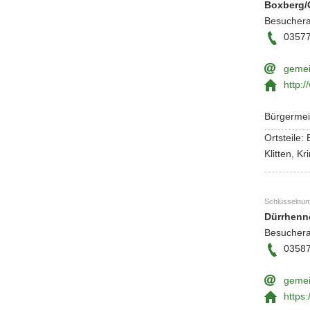
Box­berg/
Be­su­cher­
0357
ge­mei
http:/​
Bür­ger­mei
Orts­tei­le
Klit­ten, K
Schlüs­sel­nu
Dürr­hen­n
Be­su­cher­
0358
ge­mei
https: