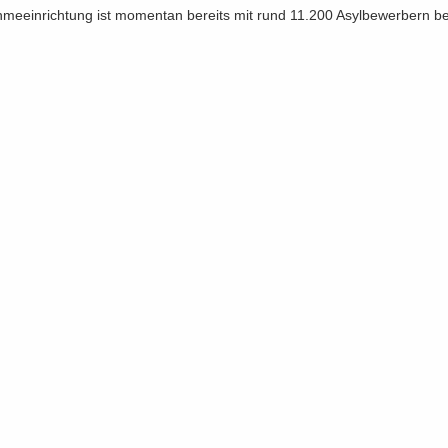
h­me­ein­rich­tung ist mo­men­tan be­reits mit rund 11.200 Asyl­be­wer­bern be