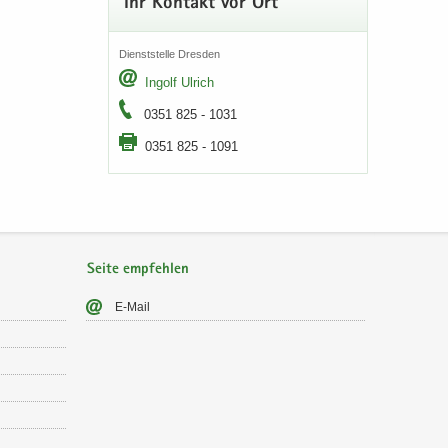
Ihr Kon­takt vor Ort
Dienst­stel­le Dres­den
In­golf Ul­rich
0351 825 - 1031
0351 825 - 1091
Seite empfehlen
E-​Mail