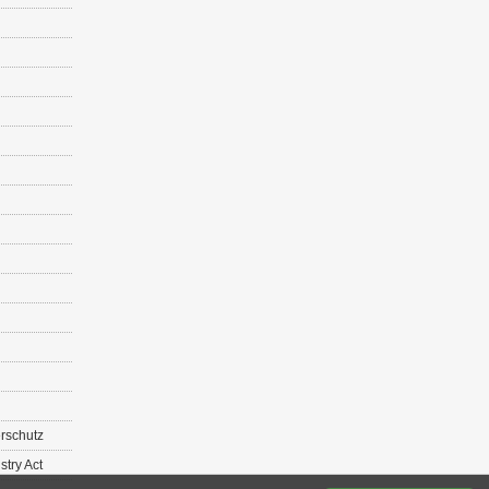
r­schutz
s­try Act