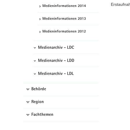
Erst­auf­na
Me­di­en­in­for­ma­tio­nen 2014
Me­di­en­in­for­ma­tio­nen 2013
Me­di­en­in­for­ma­tio­nen 2012
Medienarchiv - LDC
Medienarchiv - LDD
Medienarchiv - LDL
Behörde
Region
Fachthemen