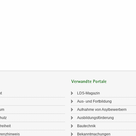
Verwandte Portale
ht
LDS-​Magazin
Aus- und Fort­bil­dung
sum
Auf­nah­me von Asyl­be­wer­bern
chutz
Aus­bil­dungs­för­de­rung
frei­heit
Bau­tech­nik
renz­hin­weis
Be­kannt­ma­chun­gen