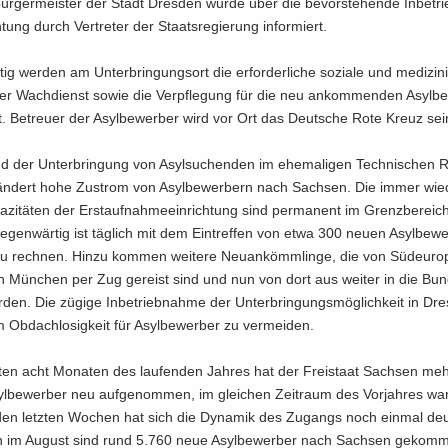
r­ger­meis­ter der Stadt Dres­den wurde über die be­vor­ste­hen­de In­be­tr
­tung durch Ver­tre­ter der Staats­re­gie­rung in­for­miert.
ig wer­den am Un­ter­brin­gungs­ort die er­for­der­li­che so­zia­le und me­di­zi­
der Wach­dienst sowie die Ver­pfle­gung für die neu an­kom­men­den Asyl­be
tet. Be­treu­er der Asyl­be­wer­ber wird vor Ort das Deut­sche Rote Kreuz sei
nd der Un­ter­brin­gung von Asyl­su­chen­den im ehe­ma­li­gen Tech­ni­schen R
­än­dert hohe Zu­strom von Asyl­be­wer­bern nach Sach­sen. Die immer wie­d
pa­zi­tä­ten der Erst­auf­nah­me­ein­rich­tung sind per­ma­nent im Grenz­be­reic
­gen­wär­tig ist täg­lich mit dem Ein­tref­fen von etwa 300 neuen Asyl­be­we
u rech­nen. Hinzu kom­men wei­te­re Neu­an­kömm­lin­ge, die von Süd­eu­ro
Mün­chen per Zug ge­reist sind und nun von dort aus wei­ter in die Bun­d
er­den. Die zü­gi­ge In­be­trieb­nah­me der Un­ter­brin­gungs­mög­lich­keit in Dre
m Ob­dach­lo­sig­keit für Asyl­be­wer­ber zu ver­mei­den.
­ten acht Mo­na­ten des lau­fen­den Jah­res hat der Frei­staat Sach­sen meh
l­be­wer­ber neu auf­ge­nom­men, im glei­chen Zeit­raum des Vor­jah­res wa
den letz­ten Wo­chen hat sich die Dy­na­mik des Zu­gangs noch ein­mal deut
ein im Au­gust sind rund 5.760 neue Asyl­be­wer­ber nach Sach­sen ge­kom­