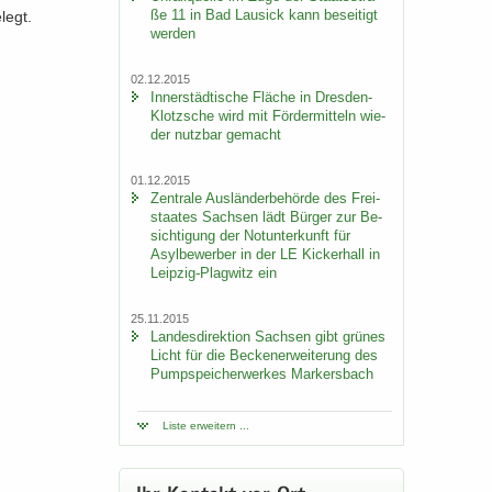
ße 11 in Bad Lau­sick kann be­sei­tigt
­legt.
wer­den
02.12.2015
In­ner­städ­ti­sche Flä­che in Dresden-​
Klotzsche wird mit För­der­mit­teln wie­
der nutz­bar ge­macht
01.12.2015
Zen­tra­le Aus­län­der­be­hör­de des Frei­
staa­tes Sach­sen lädt Bür­ger zur Be­
sich­ti­gung der Not­un­ter­kunft für
Asyl­be­wer­ber in der LE Ki­cker­hall in
Leipzig-​Plagwitz ein
25.11.2015
Lan­des­di­rek­ti­on Sach­sen gibt grü­nes
Licht für die Be­cken­er­wei­te­rung des
Pump­spei­cher­wer­kes Mar­kers­bach
Liste er­wei­tern ...