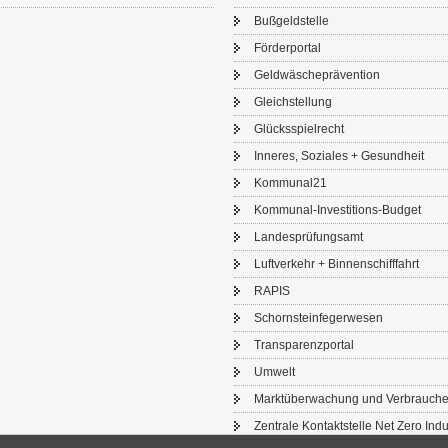
Buß­geld­stel­le
För­der­por­tal
Geld­wä­sche­prä­ven­ti­on
Gleich­stel­lung
Glücks­spiel­recht
In­ne­res, So­zia­les + Ge­sund­heit
Kom­mu­nal21
Kommunal-​Investitions-Budget
Lan­des­prü­fungs­amt
Luft­ver­kehr + Bin­nen­schiff­fahrt
RAPIS
Schorn­stein­fe­ger­we­sen
Trans­pa­renz­por­tal
Um­welt
Markt­über­wa­chung und Ver­brau­che
Zen­tra­le Kon­takt­stel­le Net Zero In­du