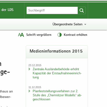
 der LDS
Übergeordnete Seiten
Schrift vergrößern
Kontrast erhöhen
Me­di­en­in­for­ma­tio­nen 2015
n
23.12.2015
Zen­tra­le Aus­län­der­be­hör­de er­höht
 ge­
Ka­pa­zi­tät der Erst­auf­nah­me­ein­rich­
tung
11.12.2015
Plan­fest­stel­lungs­ver­fah­ren zur 2.
at­haus an
Stufe des „Chem­nit­zer Mo­dells“ ab­
l­be­wer­
ge­schlos­sen