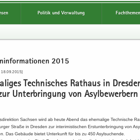
hsen
Politik und Verwaltung
Fachthemen
n­in­for­ma­tio­nen 2015
- 18.09.2015]
­li­ges Tech­ni­sches Rat­haus in Dres­de
zur Un­ter­brin­gung von Asyl­be­wer­bern
­di­rek­ti­on Sach­sen wird ab heute Abend das ehe­ma­li­ge Tech­ni­sche R
­ger Stra­ße in Dres­den zur in­te­ri­mis­ti­schen Erst­un­ter­brin­gung von Asy
n. Das Ge­bäu­de bie­tet Un­ter­kunft für bis zu 450 Asyl­su­chen­de.