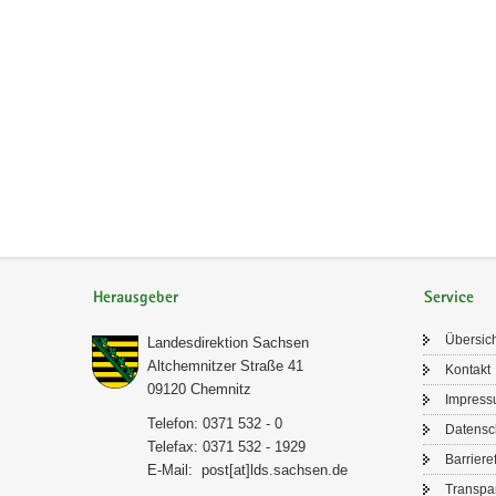
Herausgeber
Service
Über­sic
Lan­des­di­rek­ti­on Sach­sen
Alt­chem­nit­zer Stra­ße 41
Kon­takt
09120 Chem­nitz
Im­pres­
Te­le­fon: 0371 532 - 0
Da­ten­s
Te­le­fax: 0371 532 - 1929
Bar­rie­re­
E-​Mail:
post[at]lds.sach­sen.de
Trans­pa­