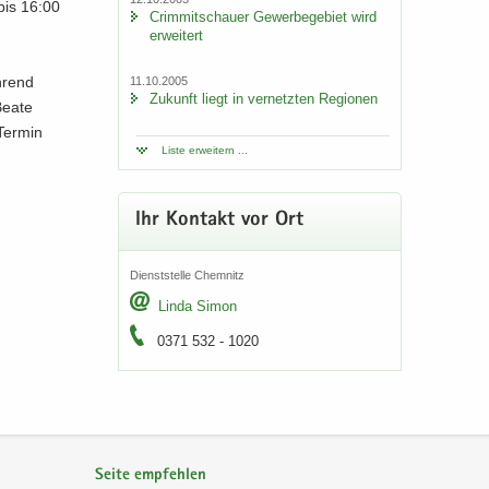
bis 16:00
Crim­mit­schau­er Ge­wer­be­ge­biet wird
er­wei­tert
h­rend
11.10.2005
Zu­kunft liegt in ver­netz­ten Re­gio­nen
 Beate
Ter­min
Liste er­wei­tern ...
Ihr Kon­takt vor Ort
Dienst­stel­le Chem­nitz
Linda Simon
0371 532 - 1020
Seite empfehlen