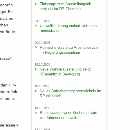
Fi­nis­sa­ge zum Aus­stel­lungs­ab­
­gra­fin
schluss im RP Chem­nitz
i­ger Be­
­mals por­
24.10.2005
schen
Um­welt­för­de­rung si­chert Un­ter­neh­
mens­stand­ort
Ver­än­de­
20.10.2005
Pol­ni­sche Gäste zu Ar­beits­be­such
im Re­gie­rungs­prä­si­di­um
res­se",
19.10.2005
Neue Wan­der­aus­stel­lung zeigt
"Chem­nitz in Be­we­gung"
r­den Hin­
18.10.2005
Neues Auf­ga­ben­trä­ger­ver­zeich­nis im
tadt­re­dak­
RP er­hält­lich
­chem­nit­
18.10.2005
Brauch­was­ser­werk Krie­be­thal wird
bis Jah­res­en­de er­wei­tert
ter­es­sier­
12.10.2005