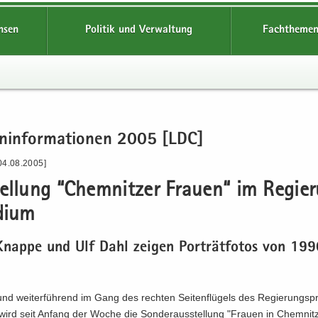
hsen
Politik und Verwaltung
Fachthemen
en­in­for­ma­tio­nen 2005 [LDC]
04.08.2005]
el­lung “Chem­nit­zer Frau­en“ im Re­gie­
­di­um
nap­pe und Ulf Dahl zei­gen Por­trät­fo­tos von 19
d wei­ter­füh­rend im Gang des rech­ten Sei­ten­flü­gels des Re­gie­rungs­prä
wird seit An­fang der Woche die Son­der­aus­stel­lung "Frau­en in Chem­nit