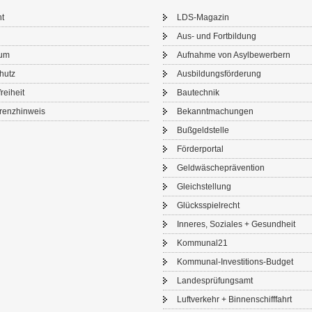
ht
LDS-​Magazin
Aus- und Fort­bil­dung
sum
Auf­nah­me von Asyl­be­wer­bern
chutz
Aus­bil­dungs­för­de­rung
frei­heit
Bau­tech­nik
renz­hin­weis
Be­kannt­ma­chun­gen
Buß­geld­stel­le
För­der­por­tal
Geld­wä­sche­prä­ven­ti­on
Gleich­stel­lung
Glücks­spiel­recht
In­ne­res, So­zia­les + Ge­sund­heit
Kom­mu­nal21
Kommunal-​Investitions-Budget
Lan­des­prü­fungs­amt
Luft­ver­kehr + Bin­nen­schiff­fahrt