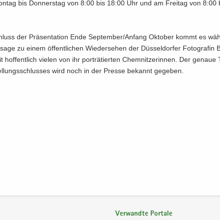
n­tag bis Don­ners­tag von 8:00 bis 18:00 Uhr und am Frei­tag von 8:00 
luss der Prä­sen­ta­ti­on Ende Sep­tem­ber/An­fang Ok­to­ber kommt es wä
s­sa­ge zu einem öf­fent­li­chen Wie­der­se­hen der Düs­sel­dor­fer Fo­to­gra­fin
 hof­fent­lich vie­len von ihr por­trä­tier­ten Chem­nit­ze­rin­nen. Der ge­naue 
l­lungs­schlus­ses wird noch in der Pres­se be­kannt ge­ge­ben.
Verwandte Portale