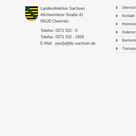
Über­sic
Lan­des­di­rek­ti­on Sach­sen
Alt­chem­nit­zer Stra­ße 41
Kon­takt
09120 Chem­nitz
Im­pres­
Te­le­fon: 0371 532 - 0
Da­ten­s
Te­le­fax: 0371 532 - 1929
Bar­rie­re­
E-​Mail:
post[at]lds.sach­sen.de
Trans­pa­