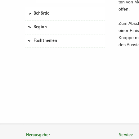
ten von Mo
offen.
Behörde
Zum Ab­sch
Region
einer Fi­ni
Knap­pe mit
Fachthemen
des Aus­ste
Herausgeber
Service