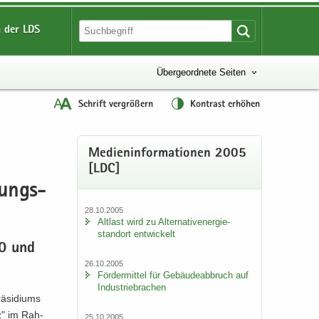
 der LDS
Übergeordnete Seiten
Schrift vergrößern
Kontrast erhöhen
Me­di­en­in­for­ma­tio­nen 2005
[LDC]
rungs­
28.10.2005
Alt­last wird zu Al­ter­na­tiv­ener­gie­
stand­ort ent­wi­ckelt
90 und
26.10.2005
För­der­mit­tel für Ge­bäu­de­ab­bruch auf
In­dus­trie­bra­chen
­si­di­ums
z" im Rah­
25.10.2005