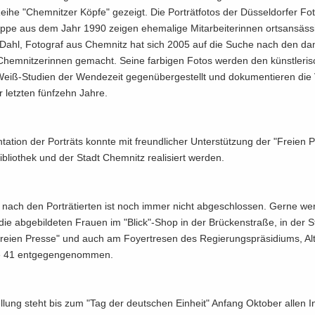
he "Chem­nit­zer Köpfe" ge­zeigt. Die Por­trät­fo­tos der Düs­sel­dor­fer Fo­to
pe aus dem Jahr 1990 zei­gen ehe­ma­li­ge Mit­ar­bei­te­rin­nen orts­an­säs­s
lf Dahl, Fo­to­graf aus Chem­nitz hat sich 2005 auf die Suche nach den da
n Chem­nit­ze­rin­nen ge­macht. Seine far­bi­gen Fotos wer­den den künst­le­ri­
iß-Studien der Wen­de­zeit ge­gen­über­ge­stellt und do­ku­men­tie­ren die 
 letz­ten fünf­zehn Jahre.
­ta­ti­on der Por­träts konn­te mit freund­li­cher Un­ter­stüt­zung der "Frei­en P
i­blio­thek und der Stadt Chem­nitz rea­li­siert wer­den.
nach den Por­trä­tier­ten ist noch immer nicht ab­ge­schlos­sen. Gerne we
die ab­ge­bil­de­ten Frau­en im "Blick"-Shop in der Brü­cken­stra­ße, in der S
Frei­en Pres­se" und auch am Foy­er­tre­sen des Re­gie­rungs­prä­si­di­ums, Alt
e 41 ent­ge­gen­ge­nom­men.
l­lung steht bis zum "Tag der deut­schen Ein­heit" An­fang Ok­to­ber allen In­