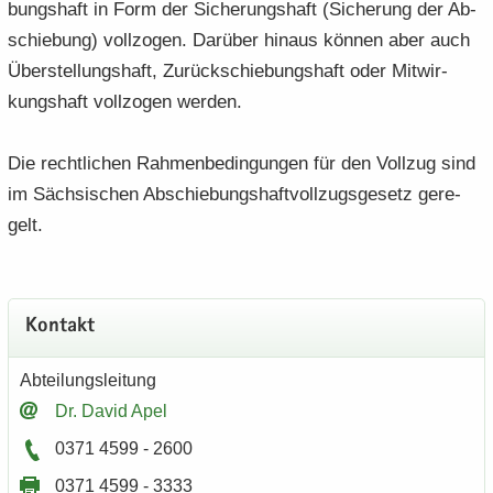
bungs­haft in Form der Si­che­rungs­haft (Si­che­rung der Ab­
schie­bung) voll­zo­gen. Dar­über hin­aus kön­nen aber auch
Über­stel­lungs­haft, Zu­rück­schie­bungs­haft oder Mit­wir­
kungs­haft voll­zo­gen wer­den.
Die recht­li­chen Rah­men­be­din­gun­gen für den Voll­zug sind
im Säch­si­schen Ab­schie­bungs­haft­voll­zugs­ge­setz ge­re­
gelt.
Kon­takt
Ab­tei­lungs­lei­tung
Dr. David Apel
0371 4599 - 2600
0371 4599 - 3333