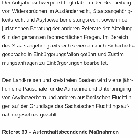
Der Auf­ga­ben­schwer­punkt liegt dabei in der Be­ar­bei­tung
von Wi­der­sprü­chen im Aus­län­der­recht, Staats­an­ge­hö­rig­
keits­recht und Asyl­be­wer­ber­leis­tungs­recht sowie in der
ju­ris­ti­schen Be­ra­tung der an­de­ren Re­fe­ra­te der Ab­tei­lung
6 in den ge­nann­ten fach­recht­li­chen Fra­gen. Im Be­reich
des Staats­an­ge­hö­rig­keits­rechts wer­den auch Si­cher­heits­
ge­sprä­che in Ein­bür­ge­rungs­fäl­len ge­führt und Zu­stim­
mungs­an­fra­gen zu Ein­bür­ge­run­gen be­ar­bei­tet.
Den Land­krei­sen und kreis­frei­en Städ­ten wird vier­tel­jähr­
lich eine Pau­scha­le für die Auf­nah­me und Un­ter­brin­gung
von Asyl­be­wer­bern und an­de­ren aus­län­di­schen Flücht­lin­
gen auf der Grund­la­ge des Säch­si­schen Flücht­lings­auf­
nah­me­ge­set­zes ge­zahlt.
Re­fe­rat 63 – Auf­ent­halts­be­en­den­de Maß­nah­men