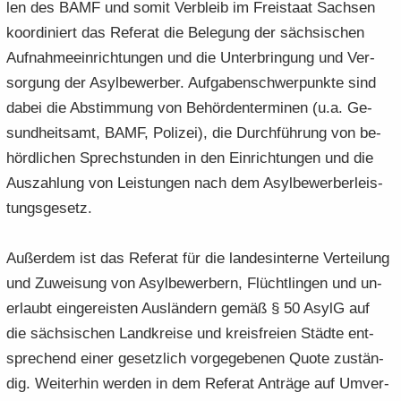
len des BAMF und somit Ver­bleib im Frei­staat Sach­sen
ko­or­di­niert das Re­fe­rat die Be­le­gung der säch­si­schen
Auf­nah­me­ein­rich­tun­gen und die Un­ter­brin­gung und Ver­
sor­gung der Asyl­be­wer­ber. Auf­ga­ben­schwer­punk­te sind
dabei die Ab­stim­mung von Be­hör­den­ter­mi­nen (u.a. Ge­
sund­heits­amt, BAMF, Po­li­zei), die Durch­füh­rung von be­
hörd­li­chen Sprech­stun­den in den Ein­rich­tun­gen und die
Aus­zah­lung von Leis­tun­gen nach dem Asyl­be­wer­ber­leis­
tungs­ge­setz.
Au­ßer­dem ist das Re­fe­rat für die lan­des­in­ter­ne Ver­tei­lung
und Zu­wei­sung von Asyl­be­wer­bern, Flücht­lin­gen und un­
er­laubt ein­ge­reis­ten Aus­län­dern gemäß § 50 AsylG auf
die säch­si­schen Land­krei­se und kreis­frei­en Städ­te ent­
spre­chend einer ge­setz­lich vor­ge­ge­be­nen Quote zu­stän­
dig. Wei­ter­hin wer­den in dem Re­fe­rat An­trä­ge auf Um­ver­