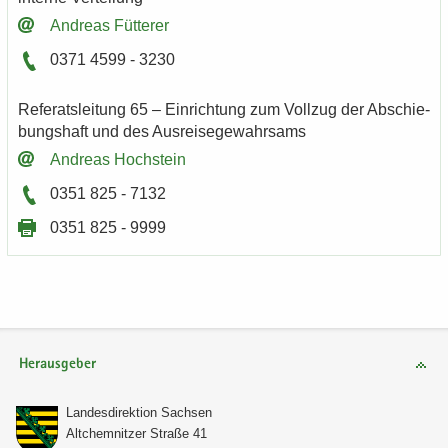
An­dre­as Füt­te­rer
0371 4599 - 3230
Re­fe­rats­lei­tung 65 – Ein­rich­tung zum Voll­zug der Ab­schie­
bungs­haft und des Aus­rei­se­ge­wahr­sams
An­dre­as Hoch­stein
0351 825 - 7132
0351 825 - 9999
Herausgeber
Lan­des­di­rek­ti­on Sach­sen
Alt­chem­nit­zer Stra­ße 41