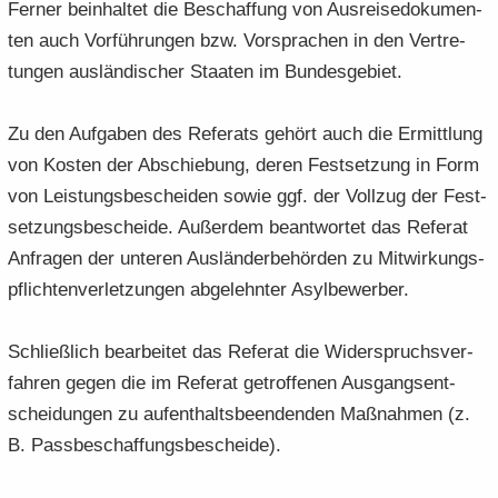
Fer­ner be­inhal­tet die Be­schaf­fung von Aus­rei­se­do­ku­men­
ten auch Vor­füh­run­gen bzw. Vor­spra­chen in den Ver­tre­
tun­gen aus­län­di­scher Staa­ten im Bun­des­ge­biet.
Zu den Auf­ga­ben des Re­fe­rats ge­hört auch die Er­mitt­lung
von Kos­ten der Ab­schie­bung, deren Fest­set­zung in Form
von Leis­tungs­be­schei­den sowie ggf. der Voll­zug der Fest­
set­zungs­be­schei­de. Au­ßer­dem be­ant­wor­tet das Re­fe­rat
An­fra­gen der un­te­ren Aus­län­der­be­hör­den zu Mit­wir­kungs­
pflich­ten­ver­let­zun­gen ab­ge­lehn­ter Asyl­be­wer­ber.
Schließ­lich be­ar­bei­tet das Re­fe­rat die Wi­der­spruchs­ver­
fah­ren gegen die im Re­fe­rat ge­trof­fe­nen Aus­gangs­ent­
schei­dun­gen zu auf­ent­halts­be­en­den­den Maß­nah­men (z.
B. Pass­be­schaf­fungs­be­schei­de).