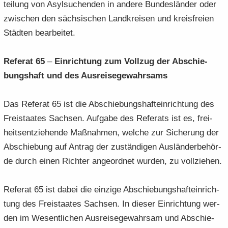
tei­lung von Asyl­su­chen­den in an­de­re Bun­des­län­der oder
zwi­schen den säch­si­schen Land­krei­sen und kreis­frei­en
Städ­ten be­ar­bei­tet.
Re­fe­rat 65
–
Ein­rich­tung zum Voll­zug der Ab­schie­
bungs­haft und des Aus­rei­se­ge­wahr­sams
Das Re­fe­rat 65 ist die Ab­schie­bungs­haft­ein­rich­tung des
Frei­staa­tes Sach­sen. Auf­ga­be des Re­fe­rats ist es, frei­
heits­ent­zie­hen­de Maß­nah­men, wel­che zur Si­che­rung der
Ab­schie­bung auf An­trag der zu­stän­di­gen Aus­län­der­be­hör­
de durch einen Rich­ter an­ge­ord­net wur­den, zu voll­zie­hen.
Re­fe­rat 65 ist dabei die ein­zi­ge Ab­schie­bungs­haft­ein­rich­
tung des Frei­staa­tes Sach­sen. In die­ser Ein­rich­tung wer­
den im We­sent­li­chen Aus­rei­se­ge­wahr­sam und Ab­schie­