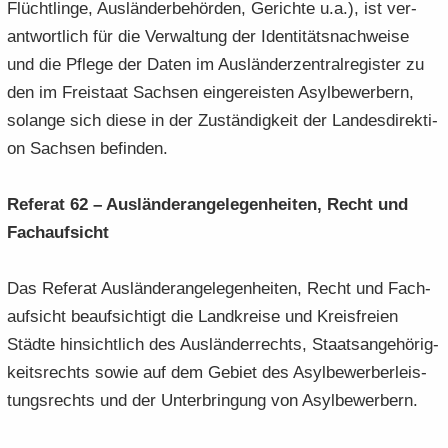
Flücht­lin­ge, Aus­län­der­be­hör­den, Ge­rich­te u.a.), ist ver­
ant­wort­lich für die Ver­wal­tung der Iden­ti­täts­nach­wei­se
und die Pfle­ge der Daten im Aus­län­der­zen­tral­re­gis­ter zu
den im Frei­staat Sach­sen ein­ge­reis­ten Asyl­be­wer­bern,
so­lan­ge sich diese in der Zu­stän­dig­keit der Lan­des­di­rek­ti­
on Sach­sen be­fin­den.
Re­fe­rat 62 – Aus­län­der­an­ge­le­gen­hei­ten, Recht und
Fach­auf­sicht
Das Re­fe­rat Aus­län­der­an­ge­le­gen­hei­ten, Recht und Fach­
auf­sicht be­auf­sich­tigt die Land­krei­se und Kreis­frei­en
Städ­te hin­sicht­lich des Aus­län­der­rechts, Staats­an­ge­hö­rig­
keits­rechts sowie auf dem Ge­biet des Asyl­be­wer­ber­leis­
tungs­rechts und der Un­ter­brin­gung von Asyl­be­wer­bern.