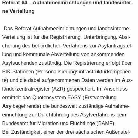
Re­fe­rat 64 – Auf­nah­me­ein­rich­tun­gen und lan­des­in­ter­
ne Ver­tei­lung
Das Re­fe­rat Auf­nah­me­ein­rich­tun­gen und lan­des­in­ter­ne
Ver­tei­lung ist für die Re­gis­trie­rung, Un­ter­brin­gung, Ab­si­
che­rung des be­hörd­li­chen Ver­fah­rens zur Asyl­an­trag­stel­
lung und kom­mu­na­le Ab­ver­tei­lung von an­kom­men­den
Asyl­su­chen­den zu­stän­dig. Die Re­gis­trie­rung er­folgt über
PIK-​Stationen (
P
er­so­na­li­sie­rungs
i
nfra­struk­tur
k
om­po­nen­
te) und die dabei auf­ge­nom­me­nen Daten wer­den im
A
us­
län­der
z
ent­ral
r
egis­ter (AZR) ge­spei­chert. Im An­schluss
er­mit­telt das Quo­ten­sys­tem EASY (
E
rst­ver­tei­lung
Asy
lbe­geh­ren­de) die bun­des­weit zu­stän­di­ge Auf­nah­me­
ein­rich­tung zur Durch­füh­rung des Asyl­ver­fah­rens beim
Bun­des­amt für Mi­gra­ti­on und Flücht­lin­ge (BAMF).
Bei Zu­stän­dig­keit einer der drei säch­si­schen Au­ßen­stel­