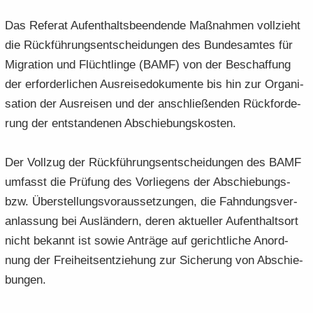
Das Re­fe­rat Auf­ent­halts­be­en­den­de Maß­nah­men voll­zieht
die Rück­füh­rungs­ent­schei­dun­gen des Bun­des­am­tes für
Mi­gra­ti­on und Flücht­lin­ge (BAMF) von der Be­schaf­fung
der er­for­der­li­chen Aus­rei­se­do­ku­men­te bis hin zur Or­ga­ni­
sa­ti­on der Aus­rei­sen und der an­schlie­ßen­den Rück­for­de­
rung der ent­stan­de­nen Ab­schie­bungs­kos­ten.
Der Voll­zug der Rück­füh­rungs­ent­schei­dun­gen des BAMF
um­fasst die Prü­fung des Vor­lie­gens der Abschiebungs-​
bzw. Über­stel­lungs­vor­aus­set­zun­gen, die Fahn­dungs­ver­
an­las­sung bei Aus­län­dern, deren ak­tu­el­ler Auf­ent­halts­ort
nicht be­kannt ist sowie An­trä­ge auf ge­richt­li­che An­ord­
nung der Frei­heits­ent­zie­hung zur Si­che­rung von Ab­schie­
bun­gen.