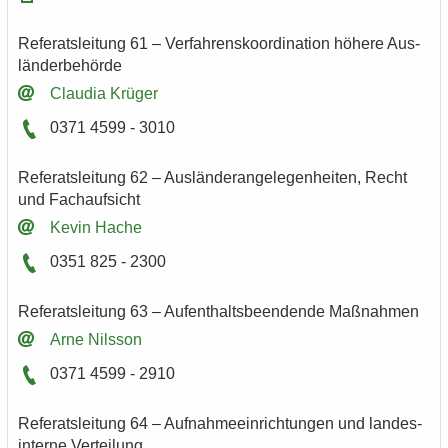
Re­fe­rats­lei­tung 61 – Ver­fah­rens­ko­or­di­na­ti­on hö­he­re Aus­
län­der­be­hör­de
Clau­dia Krü­ger
0371 4599 - 3010
Re­fe­rats­lei­tung 62 – Aus­län­der­an­ge­le­gen­hei­ten, Recht
und Fach­auf­sicht
Kevin Hache
0351 825 - 2300
Re­fe­rats­lei­tung 63 – Auf­ent­halts­be­en­den­de Maß­nah­men
Arne Nils­son
0371 4599 - 2910
Re­fe­rats­lei­tung 64 – Auf­nah­me­ein­rich­tun­gen und lan­des­
in­ter­ne Ver­tei­lung