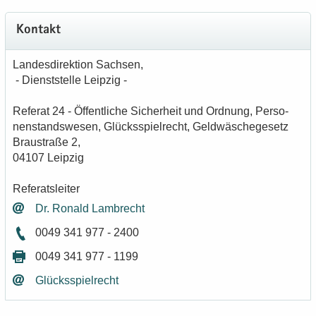
Kon­takt
Lan­des­di­rek­ti­on Sach­sen,
- Dienst­stel­le Leip­zig -
Re­fe­rat 24 - Öf­fent­li­che Si­cher­heit und Ord­nung, Per­so­
nen­stands­we­sen, Glücks­spiel­recht, Geld­wä­sche­ge­setz
Brau­stra­ße 2,
04107 Leip­zig
Re­fe­rats­lei­ter
Dr. Ro­nald Lam­brecht
0049 341 977 - 2400
0049 341 977 - 1199
Glücks­spiel­recht