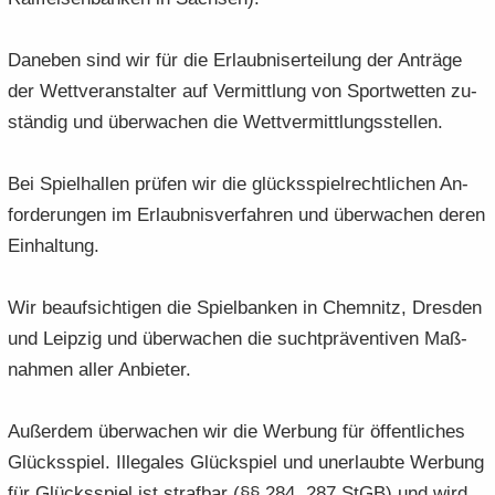
Da­ne­ben sind wir für die Er­laub­nis­er­tei­lung der An­trä­ge
der Wett­ver­an­stal­ter auf Ver­mitt­lung von Sport­wet­ten zu­
stän­dig und über­wa­chen die Wett­ver­mitt­lungs­stel­len.
Bei Spiel­hal­len prü­fen wir die glücks­spiel­recht­li­chen An­
for­de­run­gen im Er­laub­nis­ver­fah­ren und über­wa­chen deren
Ein­hal­tung.
Wir be­auf­sich­ti­gen die Spiel­ban­ken in Chem­nitz, Dres­den
und Leip­zig und über­wa­chen die sucht­prä­ven­ti­ven Maß­
nah­men aller An­bie­ter.
Au­ßer­dem über­wa­chen wir die Wer­bung für öf­fent­li­ches
Glücks­spiel. Il­le­ga­les Glück­spiel und un­er­laub­te Wer­bung
für Glücks­spiel ist straf­bar (§§ 284, 287 StGB) und wird