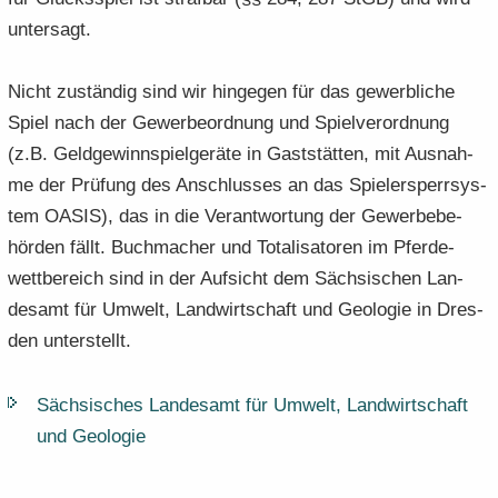
un­ter­sagt.
Nicht zu­stän­dig sind wir hin­ge­gen für das ge­werb­li­che
Spiel nach der Ge­wer­be­ord­nung und Spiel­ver­ord­nung
(z.B. Geld­ge­winn­spiel­ge­rä­te in Gast­stät­ten, mit Aus­nah­
me der Prü­fung des An­schlus­ses an das Spie­ler­sperr­sys­
tem OASIS), das in die Ver­ant­wor­tung der Ge­wer­be­be­
hör­den fällt. Buch­ma­cher und To­ta­li­sa­to­ren im Pfer­de­
wett­be­reich sind in der Auf­sicht dem Säch­si­schen Lan­
des­amt für Um­welt, Land­wirt­schaft und Geo­lo­gie in Dres­
den un­ter­stellt.
Säch­si­sches Lan­des­amt für Um­welt, Land­wirt­schaft
und Geo­lo­gie