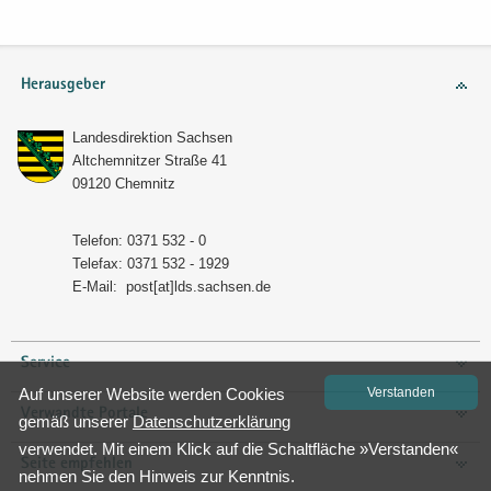
Herausgeber
Lan­des­di­rek­ti­on Sach­sen
Alt­chem­nit­zer Stra­ße 41
09120 Chem­nitz
Te­le­fon: 0371 532 - 0
Te­le­fax: 0371 532 - 1929
E-​Mail:
post[at]lds.sach­sen.de
Service
Auf un­se­rer Web­site wer­den Coo­kies
Ver­stan­den
Verwandte Portale
gemäß un­se­rer
Da­ten­schutz­er­klä­rung
ver­wen­det. Mit einem Klick auf die Schalt­flä­che »Ver­stan­den«
Seite empfehlen
neh­men Sie den Hin­weis zur Kennt­nis.