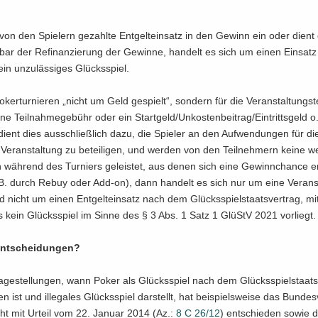
von den Spie­lern ge­zahl­te Ent­gelt­ein­satz in den Ge­winn ein oder dient
l­bar der Re­fi­nan­zie­rung der Ge­win­ne, han­delt es sich um einen Ein­sat
n un­zu­läs­si­ges Glücks­spiel.
­ker­tur­nie­ren „nicht um Geld ge­spielt“, son­dern für die Ver­an­stal­tungs­t
eine Teil­nah­me­ge­bühr oder ein Start­geld/Un­kos­ten­bei­trag/Ein­tritts­geld o
ient dies aus­schließ­lich dazu, die Spie­ler an den Auf­wen­dun­gen für die
r Ver­an­stal­tung zu be­tei­li­gen, und wer­den von den Teil­neh­mern keine we
 wäh­rend des Tur­niers ge­leis­tet, aus denen sich eine Ge­winn­chan­ce e
.B. durch Rebuy oder Add-​on), dann han­delt es sich nur um eine Ver­an­s
 nicht um einen Ent­gelt­ein­satz nach dem Glücks­spiel­staats­ver­trag, mi
 kein Glücks­spiel im Sinne des § 3 Abs. 1 Satz 1 GlüStV 2021 vor­liegt.
ent­schei­dun­gen?
­ge­stel­lun­gen, wann Poker als Glücks­spiel nach dem Glücks­spiel­staats­
en ist und il­le­ga­les Glücks­spiel dar­stellt, hat bei­spiels­wei­se das Bun­des
cht mit Ur­teil vom 22. Ja­nu­ar 2014 (Az.:
8 C 26/​12
) ent­schie­den sowie 