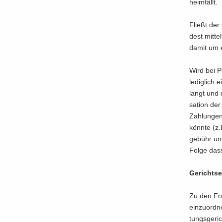
heim­fällt.
Fließt der 
dest mit­te
damit um ei
Wird bei Po
le­dig­lich 
langt und d
sa­ti­on de
Zah­lun­gen
könn­te (z
ge­bühr und
Folge dass
Ge­richts­
Zu den Fra
ein­zu­ord­n
tungs­ge­ri