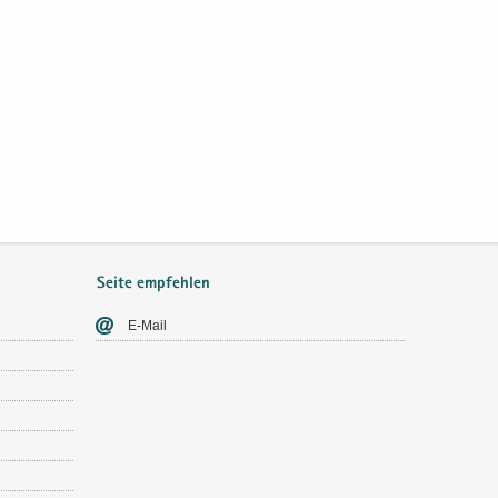
Seite empfehlen
E-​Mail