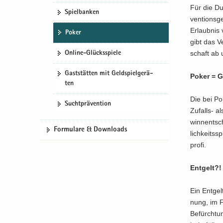
l
i
f
f
Für die Dur
e
­
t
t
Spiel­ban­ken
­
o
e
ven­ti­ons­
n
o
i
g
r
n
Er­laub­nis 
­
n
­
Poker
a
­
­
gibt das Ve
d
o
­
m
d
schaft ab u
Online-​Glücksspiele
e
n
t
a
e
N
i
­
N
Gast­stät­ten mit Geld­spiel­ge­rä­
Poker = G
a
­
t
a
ten
­
o
i
­
Die bei Po­
v
Sucht­prä­ven­ti­on
n
­
v
Zufalls-​ a
i
o
i
winn­ent­s
­
n
­
For­mu­la­re & Down­loads
lich­keits­
g
g
pro­fi.
a
a
­
­
Ent­gelt?!
t
t
i
i
Ein Ent­gel
­
­
nung, im Fa
o
o
Be­fürch­tu
n
n