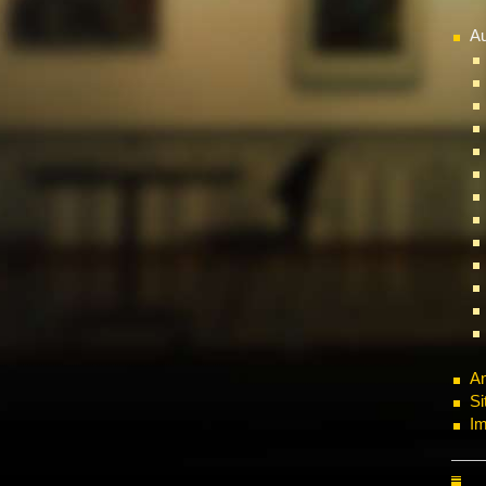
Au
An
S
I