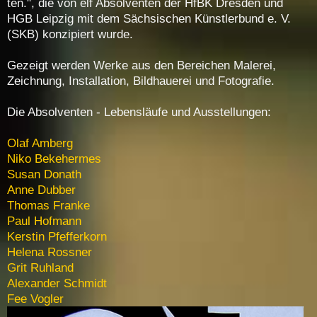
ten.", die von elf Ab­sol­ven­ten der HfBK Dres­den und
HGB Leip­zig mit dem Säch­si­schen Künst­ler­bund e. V.
(SKB) kon­zi­piert wur­de.
Ge­zeigt wer­den Wer­ke aus den Be­rei­chen Ma­le­rei,
Zeich­nung, In­stal­la­ti­on, Bild­haue­rei und Fo­to­gra­fie.
Die Ab­sol­ven­ten - Le­bens­läu­fe und Aus­stel­lun­gen:
Olaf Am­berg
Ni­ko Be­ke­her­mes
Su­san Do­nath
An­ne Dub­ber
Tho­mas Fran­ke
Paul Hof­mann
Kers­tin Pfef­fer­korn
He­le­na Ross­ner
Grit Ruh­land
Alex­an­der Schmidt
Fee Vog­ler