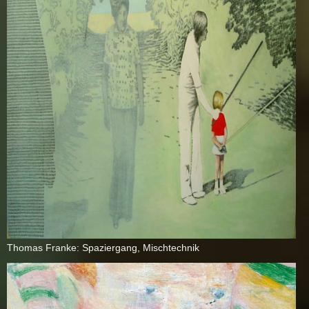
Tho­mas Fran­ke: Spa­zier­gang, Misch­tech­nik