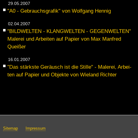
29.05.2007
"A0 - Ge­brauchs­gra­fik" von Wolf­gang Hen­nig
02.04.2007
"BILD­WEL­TEN - KLANG­WEL­TEN - GE­GEN­WEL­TEN"
Ma­le­rei und Ar­bei­ten auf Pa­pier von Max Man­fred
Quei­ßer
16.01.2007
"Das stärks­te Ge­räusch ist die Stil­le" - Ma­le­rei, Ar­bei­
ten auf Pa­pier und Ob­jek­te von Wie­land Rich­ter
Sitemap
Impressum