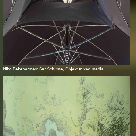
Ni­ko Be­ke­her­mes: 6er Schir­me, Ob­jekt mi­xed me­dia