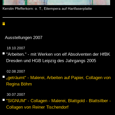
Kers­tin Pfef­fer­korn: o. T., Ei­tem­pe­ra auf Hart­fa­ser­plat­te
Ausstellungen 2007
18.10.2007
"Ar­bei­ten." - mit Wer­ken von elf Ab­sol­ven­ten der HfBK
Dres­den und HGB Leip­zig des Jahr­gangs 2005
02.08.2007
„ge­träumt“ - Ma­le­rei, Ar­bei­ten auf Pa­pier, Col­la­gen von
Re­gi­na Böhm
30.07.2007
"SI­GNUM" - Col­la­gen - Ma­le­rei, Blatt­gold - Blatt­sil­ber -
Col­la­gen von Rei­ner Ti­schen­dorf