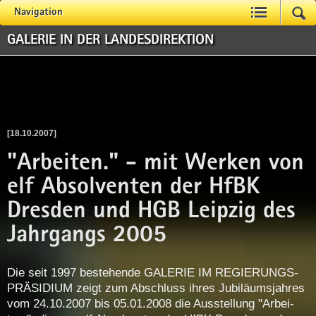
Navigation
GALERIE IN DER LANDESDIREKTION
[18.10.2007]
"Arbeiten." - mit Werken von
elf Absolventen der HfBK
Dresden und HGB Leipzig des
Jahrgangs 2005
Die seit 1997 be­ste­hen­de GA­LE­RIE IM RE­GIE­RUNGS­
PRÄ­SI­DI­UM zeigt zum Ab­schluss ih­res Ju­bi­lä­ums­jah­res
vom 24.10.2007 bis 05.01.2008 die Aus­stel­lung "Ar­bei­