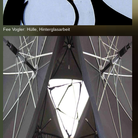
Fee Vog­ler: Hül­le, Hin­ter­glas­ar­beit