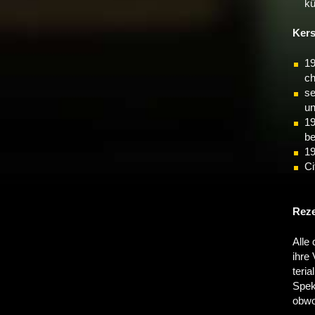
kü
Kers
19
ch
se
un
19
be
19
Ci
Re­ze
Al­le 
ih­re
te­ri
Spek­
ob­wo