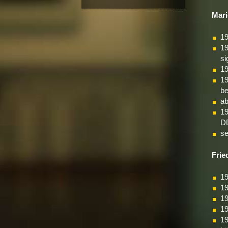
Ma­r
19
19
si
19
19
be
ab
19
DD
se
Frie­
19
19
19
19
19