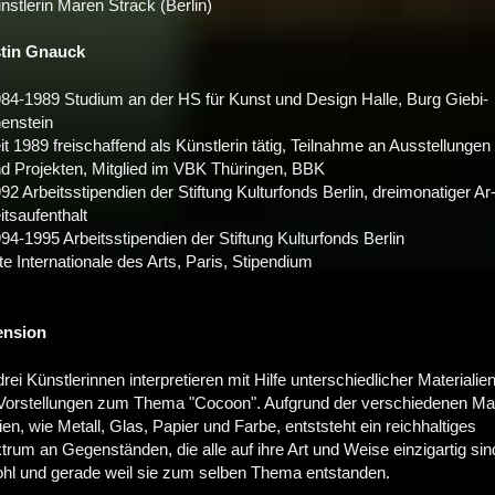
nst­le­rin Ma­ren Strack (Ber­lin)
­tin Gnauck
84-1989 Stu­di­um an der HS für Kunst und De­sign Hal­le, Burg Gie­bi­
en­stein
it 1989 frei­schaf­fend als Künst­le­rin tä­tig, Teil­nah­me an Aus­stel­lun­gen
d Pro­jek­ten, Mit­glied im VBK Thü­rin­gen, BBK
92 Ar­beits­sti­pen­di­en der Stif­tung Kul­tur­fonds Ber­lin, drei­mo­na­ti­ger Ar
its­auf­ent­halt
94-1995 Ar­beits­sti­pen­di­en der Stif­tung Kul­tur­fonds Ber­lin
­te In­ter­na­tio­na­le des Arts, Pa­ris, Sti­pen­di­um
n­si­on
drei Künst­le­rin­nen in­ter­pre­tie­ren mit Hil­fe un­ter­schied­li­cher Ma­te­ria­li­e
 Vor­stel­lun­gen zum The­ma "Co­coon". Auf­grund der ver­schie­de­nen Ma
a­li­en, wie Me­tall, Glas, Pa­pier und Far­be, ent­ststeht ein reich­hal­ti­ges
trum an Ge­gen­stän­den, die al­le auf ih­re Art und Wei­se ein­zig­ar­tig sin
hl und ge­ra­de weil sie zum sel­ben The­ma ent­stan­den.