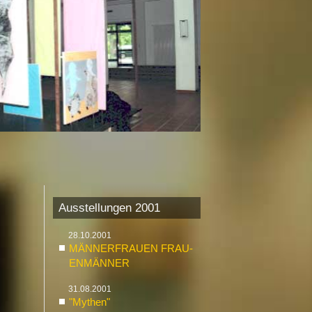
Ausstellungen 2001
28.10.2001
MÄN­NER­FRAU­EN FRAU­
EN­MÄN­NER
31.08.2001
"My­then"