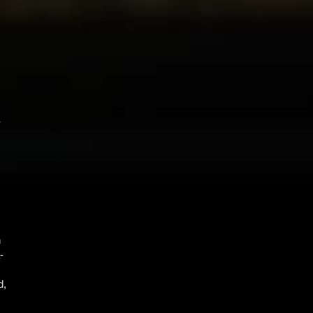
­
n
­
d,