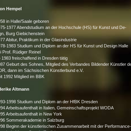
i­on Hem­pel
58 in Hal­le/Saa­le ge­bo­ren
75-1977 Abend­stu­di­um an der Hoch­schu­le (HS) für Kunst und De­
gn, Burg Gie­bi­chen­stein
77 Ab­itur, Prak­ti­kum in der Glas­in­dus­trie
78-1983 Stu­di­um und Di­plom an der HS für Kunst und De­sign Hal­le
i Prof. Rü­di­ger Reinel
 1983 frei­schaf­fend in Dres­den tä­tig
87 Ge­burt des Soh­nes, Mit­glied des Ver­ban­des Bil­den­der Künst­ler d
R, dann im Säch­si­schen Künst­ler­bund e.V.
it 1992 Mit­glied im BBK
de­ri­ke Alt­mann
93-1998 Stu­di­um und Di­plom an der HfBK Dres­den
94 Ar­beits­auf­ent­halt in Ita­li­en, Ge­mein­schafts­pro­jekt WO­DA
95 Ar­beits­auf­ent­halt in New York
96 Som­mer­aka­de­mie in Salz­burg
98 Be­ginn der künst­le­ri­schen Zu­sam­men­ar­beit mit der Per­for­mance