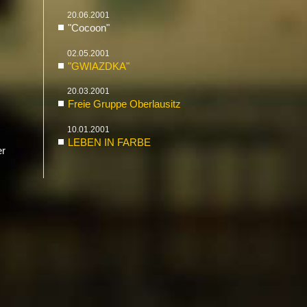
20.06.2001
"Co­coon"
02.05.2001
"GWIAZ­D­KA"
20.03.2001
Freie Grup­pe Ober­lau­sitz
10.01.2001
LE­BEN IN FAR­BE
er
­