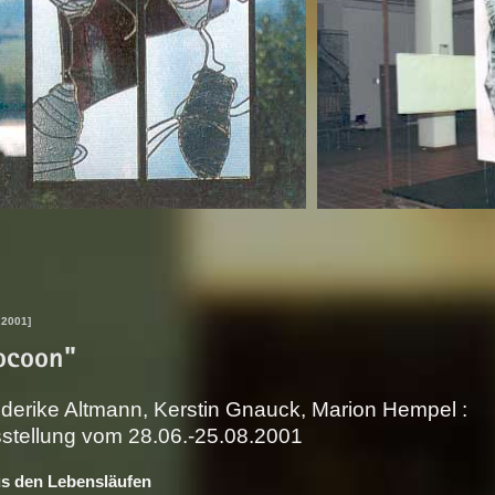
.2001]
ocoon"
ederike Altmann, Kerstin Gnauck, Marion Hempel :
stellung vom 28.06.-25.08.2001
us den Le­bens­läu­fen