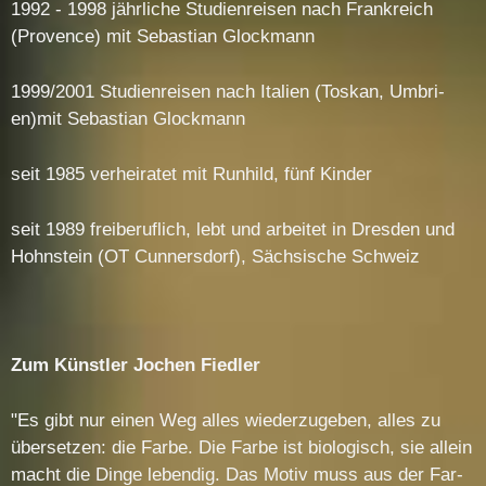
1992 - 1998 jähr­li­che Stu­di­en­rei­sen nach Frank­reich
(Pro­vence) mit Se­bas­ti­an Glock­mann
1999/2001 Stu­di­en­rei­sen nach Ita­li­en (Tos­kan, Um­bri­
en)mit Se­bas­ti­an Glock­mann
seit 1985 ver­hei­ra­tet mit Run­hild, fünf Kin­der
seit 1989 frei­be­ruf­lich, lebt und ar­bei­tet in Dres­den und
Hohn­stein (OT Cun­ners­dorf), Säch­si­sche Schweiz
Zum Künst­ler Jo­chen Fied­ler
"Es gibt nur ei­nen Weg al­les wie­der­zu­ge­ben, al­les zu
über­set­zen: die Far­be. Die Far­be ist bio­lo­gisch, sie al­lein
macht die Din­ge le­ben­dig. Das Mo­tiv muss aus der Far­