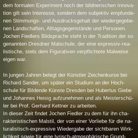
dem for­ma­len Ex­pe­ri­ment noch der bild­ne­ri­schen In­no­va­
ti­on gilt sein In­ter­es­se, son­dern dem sub­jek­tiv emp­fun­de­
nen Stim­mungs- und Aus­drucks­ge­halt der wie­der­ge­ge­be­
nen Land­schaf­ten, All­tags­ge­gen­stän­de und Per­so­nen.
Jo­chen Fied­lers Bild­spra­che steht in der Tra­di­ti­on der so
ge­nann­ten Dresd­ner Mal­schu­le, der ei­ne ex­pres­siv-rea­
lis­ti­sche, stets dem Fi­gu­ra­ti­ven ver­pflich­te­te Mal­wei­se
ei­gen war.
In jun­gen Jah­ren be­legt der Künst­ler Zei­chen­kur­se bei
Ri­chard San­der, um spä­ter ein Stu­di­um an der Hoch­
schu­le für Bil­den­de Küns­te Dres­den bei Hu­ber­tus Gie­be
und Jo­han­nes Hei­sig auf­zu­neh­men und als Meis­ter­schü­
ler bei Prof. Ger­hard Kett­ner zu ar­bei­ten.
In die­ser Zeit fin­det Jo­chen Fied­ler zu dem für ihn cha­
rak­te­ris­ti­schen Mal­stil, der von ei­ner Vor­lie­be für die na­
tu­ra­lis­tisch-ex­pres­si­ve Wie­der­ga­be der sicht­ba­ren Wirk­
lich­keit so­wie für ei­ne ly­risch-at­mo­sphä­ri­sche Grund­