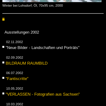
Win­ter bei Lohs­dorf, Öl, 70x95 cm, 2000
Ausstellungen 2002
02.11.2002
"Neue Bil­der - Land­schaf­ten und Por­träts"
02.09.2002
BILD­RAUM RAUM­BILD
06.07.2002
"Fan­tis­crit­te"
10.05.2002
"VER­LAS­SEN - Fo­to­gra­fi­en aus Sach­sen"
10.03.2002