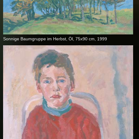
Son­ni­ge Baum­grup­pe im Herbst, Öl, 75x90 cm, 1999