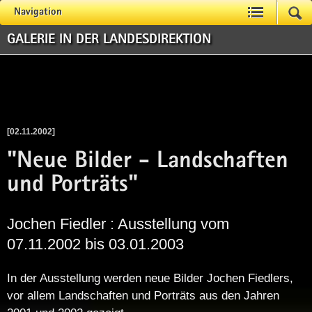
Navigation
GALERIE IN DER LANDESDIREKTION
[02.11.2002]
"Neue Bilder - Landschaften
und Porträts"
Jochen Fiedler : Ausstellung vom
07.11.2002 bis 03.01.2003
In der Aus­stel­lung wer­den neue Bil­der Jo­chen Fied­lers,
vor al­lem Land­schaf­ten und Por­träts aus den Jah­ren