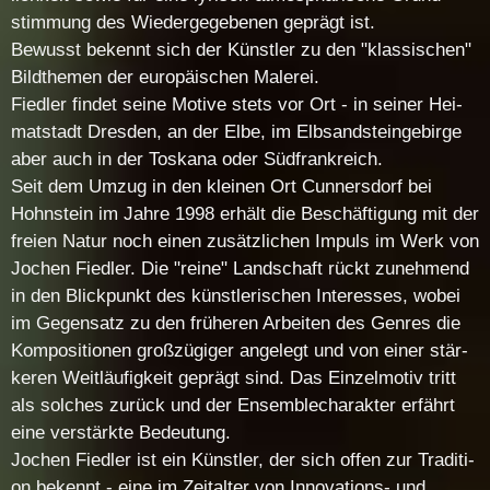
stim­mung des Wie­der­ge­ge­be­nen ge­prägt ist.
Be­wusst be­kennt sich der Künst­ler zu den "klas­si­schen"
Bild­the­men der eu­ro­päi­schen Ma­le­rei.
Fied­ler fin­det sei­ne Mo­ti­ve stets vor Ort - in sei­ner Hei­
mat­stadt Dres­den, an der El­be, im Elb­sand­stein­ge­bir­ge
aber auch in der Tos­ka­na oder Süd­frank­reich.
Seit dem Um­zug in den klei­nen Ort Cun­ners­dorf bei
Hohn­stein im Jah­re 1998 er­hält die Be­schäf­ti­gung mit der
frei­en Na­tur noch ei­nen zu­sätz­li­chen Im­puls im Werk von
Jo­chen Fied­ler. Die "rei­ne" Land­schaft rückt zu­neh­mend
in den Blick­punkt des künst­le­ri­schen In­ter­es­ses, wo­bei
im Ge­gen­satz zu den frü­he­ren Ar­bei­ten des Gen­res die
Kom­po­si­tio­nen groß­zü­gi­ger an­ge­legt und von ei­ner stär­
ke­ren Weit­läu­fig­keit ge­prägt sind. Das Ein­zel­mo­tiv tritt
als sol­ches zu­rück und der En­sem­ble­cha­rak­ter er­fährt
ei­ne ver­stärk­te Be­deu­tung.
Jo­chen Fied­ler ist ein Künst­ler, der sich of­fen zur Tra­di­ti­
on be­kennt - ei­ne im Zeit­al­ter von In­no­va­tions- und