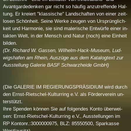
Avant­gar­de­den­ken gar nicht so häu­fig an­zu­tref­fen­de Hal­
tung. Er kre­iert "klas­si­sche" Land­schaf­ten von ei­ner zeit­
lo­sen Schön­heit. Sei­ne Wer­ke zeu­gen von Ur­sprüng­lich­
keit und Har­mo­nie, sie sind ma­le­ri­sche Ent­wür­fe ei­ner in­
tak­ten Welt, in der Mensch und Na­tur (noch) ei­ne Ein­heit
bil­den.
(Dr. Ri­chard W. Gas­sen, Wil­helm-Hack-Mu­se­um, Lud­
wigs­ha­fen am Rhein, Aus­zü­ge aus dem Ka­ta­log­text zur
Aus­stel­lung Ga­le­rie BASF Schwarz­hei­de GmbH)
(Die GA­LE­RIE IM RE­GIE­RUNGS­PRÄ­SI­DI­UM wird durch
den Ernst-Riet­schel-Kul­tur­ring e.V. als För­der­ver­ein un­
ter­stützt.
Ih­re Spen­den kön­nen Sie auf fol­gen­des Kon­to über­wei­
sen: Ernst-Riet­schel-Kul­tur­ring e.V., Aus­stel­lun­gen im
RP Kon­tonr.:3000000975, BLZ: 85550500, Spar­kas­se
West­lau­sitz)