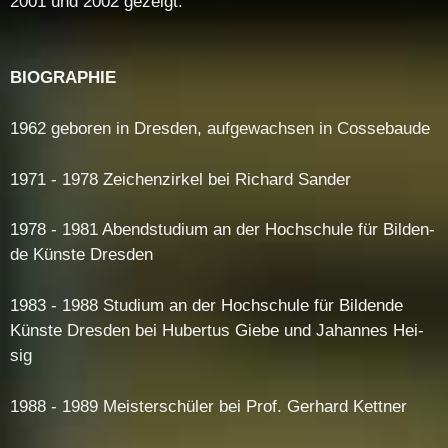
2001 und 2002 ge­zeigt.
BIO­GRA­PHIE
1962 ge­bo­ren in Dres­den, auf­ge­wach­sen in Cos­se­bau­de
1971 - 1978 Zei­chen­zir­kel bei Ri­chard San­der
1978 - 1981 Abend­stu­di­um an der Hoch­schu­le für Bil­den­
de Küns­te Dres­den
1983 - 1988 Stu­di­um an der Hoch­schu­le für Bil­den­de
Küns­te Dres­den bei Hu­ber­tus Gie­be und Ja­han­nes Hei­
sig
1988 - 1989 Meis­ter­schü­ler bei Prof. Ger­hard Kett­ner