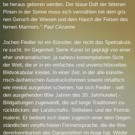
be her­aus ge­bo­ren wer­den. Der blaue Duft der bit­te­ren
Pi­ni­en in der Son­ne muss sich ver­mäh­len mit dem grü­
nen Ge­ruch der Wie­sen und dem Hauch der Fel­sen des
fer­nen Mar­mors."
Paul Cézan­ne
Jo­chen Fied­ler ist ein Künst­ler, der nicht das Spek­ta­ku­lä­
re sucht. Im Ge­gen­teil: Sei­ne Kunst ist ge­prägt von ei­ner
eher un­dra­ma­ti­schen, ja na­he­zu kon­tem­pla­ti­ven Sicht
der Welt, die er in ein ein­fa­ches und un­ver­schlüs­sel­tes
Bild­vo­ka­bu­lar klei­det. In ei­ner Zeit, in der al­le künst­le­
risch-äs­the­ti­schen Aus­drucks­for­men so­wohl in­halt­lich
wie me­di­al aus­ge­lo­tet schei­nen, hat sich Fied­ler - seit
den aus­ge­hen­den 80er Jah­ren des 20. Jahr­hun­dert -
Bild­gat­tun­gen zu­ge­wandt, die auf lan­ge Tra­di­tio­nen zu­
rück­bli­cken: der Land­schafts- Still­le­ben- und der Por­trät­
ma­le­rei. Er be­dient sich da­bei zu­gleich ei­ner dem Ge­gen­
ständ­li­chen ver­pflich­te­ten For­men­spra­che, die die Wie­
der­er­kenn­bar­keit des Dar­ge­stell­ten im Au­ge hat. We­der