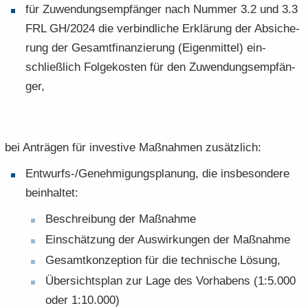
für Zu­wen­dungs­emp­fän­ger nach Num­mer 3.2 und 3.3
FRL GH/2024 die ver­bind­li­che Er­klä­rung der Ab­si­che­
rung der Ge­samt­fi­nan­zie­rung (Ei­gen­mit­tel) ein­
schließ­lich Fol­ge­kos­ten für den Zu­wen­dungs­emp­fän­
ger,
bei An­trä­gen für in­ves­ti­ve Maß­nah­men zu­sätz­lich:
Entwurfs-​/Ge­neh­mi­gungs­pla­nung, die ins­be­son­de­re
be­inhal­tet:
Be­schrei­bung der Maß­nah­me
Ein­schät­zung der Aus­wir­kun­gen der Maß­nah­me
Ge­samt­kon­zep­ti­on für die tech­ni­sche Lö­sung,
Über­sichts­plan zur Lage des Vor­ha­bens (1:5.000
oder 1:10.000)