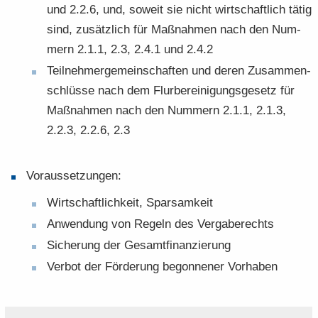
und 2.2.6, und, so­weit sie nicht wirt­schaft­lich tätig
sind, zu­sätz­lich für Maß­nah­men nach den Num­
mern 2.1.1, 2.3, 2.4.1 und 2.4.2
Teil­neh­mer­ge­mein­schaf­ten und deren Zu­sam­men­
schlüs­se nach dem Flur­be­rei­ni­gungs­ge­setz für
Maß­nah­men nach den Num­mern 2.1.1, 2.1.3,
2.2.3, 2.2.6, 2.3
Vor­aus­set­zun­gen:
Wirt­schaft­lich­keit, Spar­sam­keit
An­wen­dung von Re­geln des Ver­ga­be­rechts
Si­che­rung der Ge­samt­fi­nan­zie­rung
Ver­bot der För­de­rung be­gon­ne­ner Vor­ha­ben