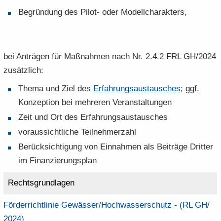
Be­grün­dung des Pilot-​ oder Mo­dell­cha­rak­ters,
bei An­trä­gen für Maß­nah­men nach Nr. 2.4.2 FRL GH/2024
zu­sätz­lich:
Thema und Ziel des
Er­fah­rungs­aus­tau­sches
; ggf.
Kon­zep­ti­on bei meh­re­ren Ver­an­stal­tun­gen
Zeit und Ort des Er­fah­rungs­aus­tau­sches
vor­aus­sicht­li­che Teil­neh­mer­zahl
Be­rück­sich­ti­gung von Ein­nah­men als Bei­trä­ge Drit­ter
im Fi­nan­zie­rungs­plan
Rechts­grund­la­gen
För­der­richt­li­nie Ge­wäs­ser/​Hochwasserschutz -​ (RL GH/​
2024)