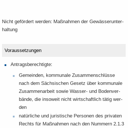
Nicht ge­för­dert wer­den: Maß­nah­men der Ge­wäs­ser­un­ter­
hal­tung
Vor­aus­set­zun­gen
An­trags­be­rech­tig­te:
Ge­mein­den, kom­mu­na­le Zu­sam­men­schlüs­se
nach dem Säch­si­schen Ge­setz über kom­mu­na­le
Zu­sam­men­ar­beit sowie Wasser-​ und Bo­den­ver­
bän­de, die in­so­weit nicht wirt­schaft­lich tätig wer­
den
na­tür­li­che und ju­ris­ti­sche Per­so­nen des pri­va­ten
Rechts für Maß­nah­men nach den Num­mern 2.1.3