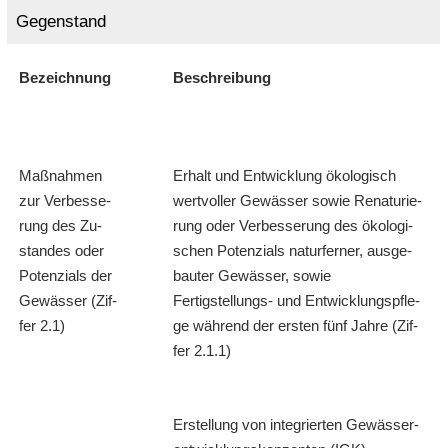
Ge­gen­stand
Be­zeich­nung
Be­schrei­bung
Maß­nah­men
Er­halt und Ent­wick­lung öko­lo­gisch
zur Ver­bes­se­
wert­vol­ler Ge­wäs­ser sowie Re­na­tu­rie­
rung des Zu­
rung oder Ver­bes­se­rung des öko­lo­gi­
stan­des oder
schen Po­ten­zi­als na­tur­fer­ner, aus­ge­
Po­ten­zi­als der
bau­ter Ge­wäs­ser, sowie
Ge­wäs­ser (Zif­
Fertigstellungs-​ und Ent­wick­lungs­pfle­
fer 2.1)
ge wäh­rend der ers­ten fünf Jahre (Zif­
fer 2.1.1)
Er­stel­lung von in­te­grier­ten Ge­wäs­ser­