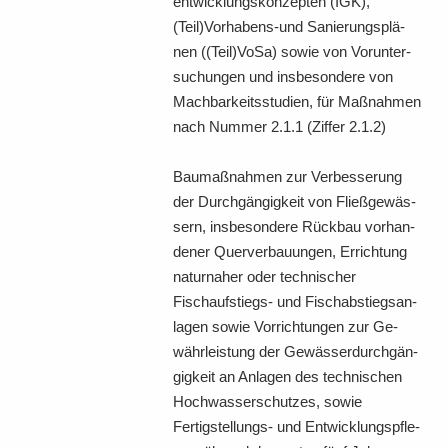
ent­wick­lungs­kon­zep­ten (IGK),
(Teil)Vorhabens-​und Sa­nie­rungs­plä­
nen ((Teil)VoSa) sowie von Vor­un­ter­
su­chun­gen und ins­be­son­de­re von
Mach­bar­keits­stu­di­en, für Maß­nah­men
nach Num­mer 2.1.1 (Zif­fer 2.1.2)
Bau­maß­nah­men zur Ver­bes­se­rung
der Durch­gän­gig­keit von Fließ­ge­wäs­
sern, ins­be­son­de­re Rück­bau vor­han­
de­ner Quer­ver­bau­un­gen, Er­rich­tung
na­tur­na­her oder tech­ni­scher
Fischaufstiegs-​ und Fisch­ab­stiegs­an­
la­gen sowie Vor­rich­tun­gen zur Ge­
währ­leis­tung der Ge­wäs­ser­durch­gän­
gig­keit an An­la­gen des tech­ni­schen
Hoch­was­ser­schut­zes, sowie
Fertigstellungs-​ und Ent­wick­lungs­pfle­