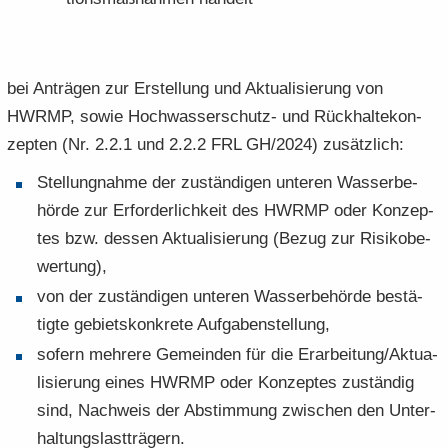
bei An­trä­gen zur Er­stel­lung und Ak­tua­li­sie­rung von
HWRMP, sowie Hochwasserschutz-​ und Rück­hal­te­kon­
zep­ten (Nr. 2.2.1 und 2.2.2 FRL GH/2024) zu­sätz­lich:
Stel­lung­nah­me der zu­stän­di­gen un­te­ren Was­ser­be­
hör­de zur Er­for­der­lich­keit des HWRMP oder Kon­zep­
tes bzw. des­sen Ak­tua­li­sie­rung (Bezug zur Ri­si­ko­be­
wer­tung),
von der zu­stän­di­gen un­te­ren Was­ser­be­hör­de be­stä­
tig­te ge­biets­kon­kre­te Auf­ga­ben­stel­lung,
so­fern meh­re­re Ge­mein­den für die Er­ar­bei­tung/Ak­tua­
li­sie­rung eines HWRMP oder Kon­zep­tes zu­stän­dig
sind, Nach­weis der Ab­stim­mung zwi­schen den Un­ter­
hal­tungs­last­trä­gern.