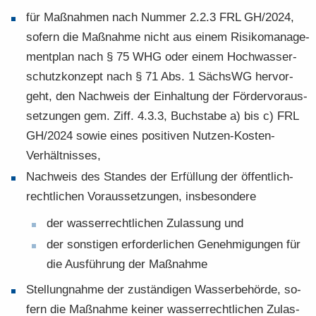
für Maß­nah­men nach Num­mer 2.2.3 FRL GH/2024,
so­fern die Maß­nah­me nicht aus einem Ri­si­ko­ma­nage­
ment­plan nach § 75 WHG oder einem Hoch­was­ser­
schutz­kon­zept nach § 71 Abs. 1 SächsWG her­vor­
geht, den Nach­weis der Ein­hal­tung der För­der­vor­aus­
set­zun­gen gem. Ziff. 4.3.3, Buch­sta­be a) bis c) FRL
GH/2024 sowie eines po­si­ti­ven Nutzen-​Kosten-
Verhältnisses,
Nach­weis des Stan­des der Er­fül­lung der öffentlich-​
rechtlichen Vor­aus­set­zun­gen, ins­be­son­de­re
der was­ser­recht­li­chen Zu­las­sung und
der sons­ti­gen er­for­der­li­chen Ge­neh­mi­gun­gen für
die Aus­füh­rung der Maß­nah­me
Stel­lung­nah­me der zu­stän­di­gen Was­ser­be­hör­de, so­
fern die Maß­nah­me kei­ner was­ser­recht­li­chen Zu­las­