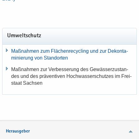
Um­welt­schutz
Maß­nah­men zum Flä­chen­re­cy­cling und zur De­kon­ta­
mi­nie­rung von Stand­or­ten
Maß­nah­men zur Ver­bes­se­rung des Ge­wäs­ser­zu­stan­
des und des prä­ven­ti­ven Hoch­was­ser­schut­zes im Frei­
staat Sach­sen
Herausgeber