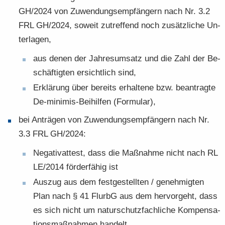
GH/2024 von Zu­wen­dungs­emp­fän­gern nach Nr. 3.2
FRL GH/2024, so­weit zu­tref­fend noch zu­sätz­li­che Un­
ter­la­gen,
aus denen der Jah­res­um­satz und die Zahl der Be­
schäf­tig­ten er­sicht­lich sind,
Er­klä­rung über be­reits er­hal­te­ne bzw. be­an­trag­te
De-​minimis-Beihilfen (For­mu­lar),
bei An­trä­gen von Zu­wen­dungs­emp­fän­gern nach Nr.
3.3 FRL GH/2024:
Ne­ga­tivat­test, dass die Maß­nah­me nicht nach RL
LE/2014 för­der­fä­hig ist
Aus­zug aus dem fest­ge­stell­ten / ge­neh­mig­ten
Plan nach § 41 FlurbG aus dem her­vor­geht, dass
es sich nicht um na­tur­schutz­fach­li­che Kom­pen­sa­
ti­ons­maß­nah­men han­delt