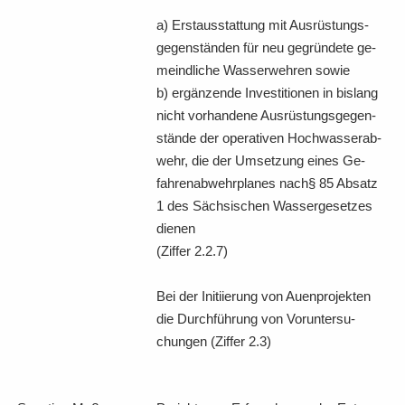
a) Erst­aus­stat­tung mit Aus­rüs­tungs­
ge­gen­stän­den für neu ge­grün­de­te ge­
meind­li­che Was­ser­weh­ren sowie
b) er­gän­zen­de In­ves­ti­tio­nen in bis­lang
nicht vor­han­de­ne Aus­rüs­tungs­ge­gen­
stän­de der ope­ra­ti­ven Hoch­was­ser­ab­
wehr, die der Um­set­zung eines Ge­
fah­ren­ab­wehr­pla­nes nach§ 85 Ab­satz
1 des Säch­si­schen Was­ser­ge­set­zes
die­nen
(Zif­fer 2.2.7)
Bei der In­iti­ie­rung von Au­en­pro­jek­ten
die Durch­füh­rung von Vor­un­ter­su­
chun­gen (Zif­fer 2.3)