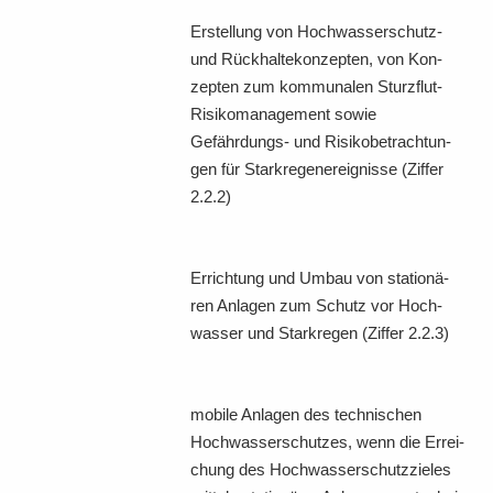
Er­stel­lung von Hochwasserschutz-​
und Rück­hal­te­kon­zep­ten, von Kon­
zep­ten zum kom­mu­na­len Sturzflut-​
Risikomanagement sowie
Gefährdungs-​ und Ri­si­ko­be­trach­tun­
gen für Stark­re­gen­er­eig­nis­se (Zif­fer
2.2.2)
Er­rich­tung und Umbau von sta­tio­nä­
ren An­la­gen zum Schutz vor Hoch­
was­ser und Stark­re­gen (Zif­fer 2.2.3)
mo­bi­le An­la­gen des tech­ni­schen
Hoch­was­ser­schut­zes, wenn die Er­rei­
chung des Hoch­was­ser­schutz­zie­les