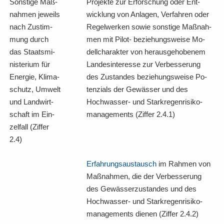
Sons­ti­ge Maß­
Pro­jek­te zur Er­for­schung oder Ent­
nah­men je­weils
wick­lung von An­la­gen, Ver­fah­ren oder
nach Zu­stim­
Re­gel­wer­ken sowie sons­ti­ge Maß­nah­
mung durch
men mit Pilot-​ be­zie­hungs­wei­se Mo­
das Staats­mi­
dell­cha­rak­ter von her­aus­ge­ho­be­nem
nis­te­ri­um für
Lan­des­in­ter­es­se zur Ver­bes­se­rung
En­er­gie, Kli­ma­
des Zu­stan­des be­zie­hungs­wei­se Po­
schutz, Um­welt
ten­zi­als der Ge­wäs­ser und des
und Land­wirt­
Hochwasser-​ und Stark­re­gen­ri­si­ko­
schaft im Ein­
ma­nage­ments (Zif­fer 2.4.1)
zel­fall (Zif­fer
2.4)
Er­fah­rungs­aus­tausch
im Rah­men von
Maß­nah­men, die der Ver­bes­se­rung
des Ge­wäs­ser­zu­stan­des und des
Hochwasser-​ und Stark­re­gen­ri­si­ko­
ma­nage­ments die­nen (Zif­fer 2.4.2)