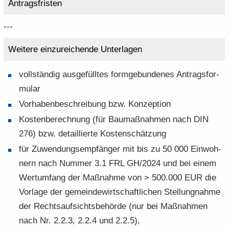
An­trags­fris­ten
---
Wei­te­re ein­zu­rei­chen­de Un­ter­la­gen
voll­stän­dig aus­ge­füll­tes form­ge­bun­de­nes An­trags­for­
mu­lar
Vor­ha­ben­be­schrei­bung bzw. Kon­zep­ti­on
Kos­ten­be­rech­nung (für Bau­maß­nah­men nach DIN
276) bzw. de­tail­lier­te Kos­ten­schät­zung
für Zu­wen­dungs­emp­fän­ger mit bis zu 50 000 Ein­woh­
nern nach Num­mer 3.1 FRL GH/2024 und bei einem
Wert­um­fang der Maß­nah­me von > 500.000 EUR die
Vor­la­ge der ge­mein­de­wirt­schaft­li­chen Stel­lung­nah­me
der Rechts­auf­sichts­be­hör­de (nur bei Maß­nah­men
nach Nr. 2.2.3, 2.2.4 und 2.2.5),