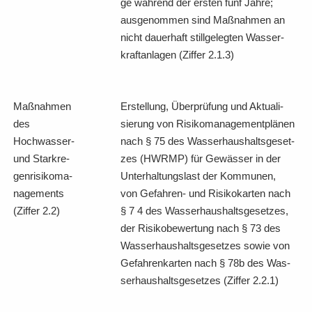
ge wäh­rend der ers­ten fünf Jahre;
aus­ge­nom­men sind Maß­nah­men an
nicht dau­er­haft still­ge­leg­ten Was­ser­
kraft­an­la­gen (Zif­fer 2.1.3)
Maß­nah­men
Er­stel­lung, Über­prü­fung und Ak­tua­li­
des
sie­rung von Ri­si­ko­ma­nage­ment­plä­nen
Hochwasser-​
nach § 75 des Was­ser­haus­halts­ge­set­
und Stark­re­
zes (HWRMP) für Ge­wäs­ser in der
gen­ri­si­ko­ma­
Un­ter­hal­tungs­last der Kom­mu­nen,
nage­ments
von Gefahren-​ und Ri­si­ko­kar­ten nach
(Zif­fer 2.2)
§ 7 4 des Was­ser­haus­halts­ge­set­zes,
der Ri­si­ko­be­wer­tung nach § 73 des
Was­ser­haus­halts­ge­set­zes sowie von
Ge­fah­ren­kar­ten nach § 78b des Was­
ser­haus­halts­ge­set­zes (Zif­fer 2.2.1)