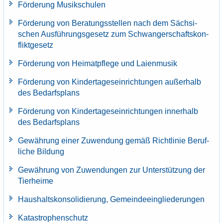
För­de­rung Mu­sik­schu­len
För­de­rung von Be­ra­tungs­stel­len nach dem Säch­si­
schen Aus­füh­rungs­ge­setz zum Schwan­ger­schafts­kon­
flikt­ge­setz
För­de­rung von Hei­mat­pfle­ge und Lai­en­mu­sik
För­de­rung von Kin­der­ta­ges­ein­rich­tun­gen au­ßer­halb
des Be­darfs­plans
För­de­rung von Kin­der­ta­ges­ein­rich­tun­gen in­ner­halb
des Be­darfs­plans
Ge­wäh­rung einer Zu­wen­dung gemäß Richt­li­nie Be­ruf­
li­che Bil­dung
Ge­wäh­rung von Zu­wen­dun­gen zur Un­ter­stüt­zung der
Tier­hei­me
Haus­halts­kon­so­li­die­rung, Ge­mein­de­ein­glie­de­run­gen
Ka­ta­stro­phen­schutz