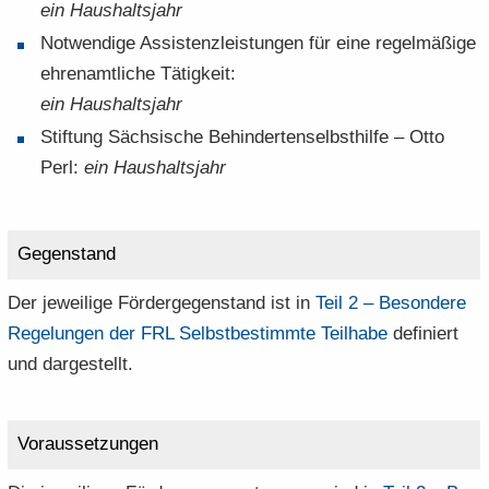
ein Haus­halts­jahr
Not­wen­di­ge As­sis­tenz­leis­tun­gen für eine re­gel­mä­ßi­ge
eh­ren­amt­li­che Tä­tig­keit:
ein Haus­halts­jahr
Stif­tung Säch­si­sche Be­hin­der­ten­selbst­hil­fe – Otto
Perl:
ein Haus­halts­jahr
Ge­gen­stand
Der je­wei­li­ge För­der­ge­gen­stand ist in
Teil 2 – Be­son­de­re
Re­ge­lun­gen der FRL Selbst­be­stimm­te Teil­ha­be
de­fi­niert
und dar­ge­stellt.
Vor­aus­set­zun­gen