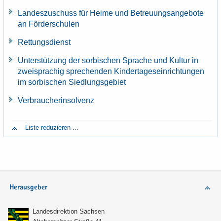
Lan­des­zu­schuss für Heime und Be­treu­ungs­an­ge­bo­te
an För­der­schu­len
Ret­tungs­dienst
Un­ter­stüt­zung der sor­bi­schen Spra­che und Kul­tur in
zwei­spra­chig spre­chen­den Kin­der­ta­ges­ein­rich­tun­gen
im sor­bi­schen Sied­lungs­ge­biet
Ver­brau­cher­insol­venz
Liste re­du­zie­ren ...
Herausgeber
Lan­des­di­rek­ti­on Sach­sen