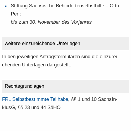
Stif­tung Säch­si­sche Be­hin­der­ten­selbst­hil­fe – Otto
Perl:
bis zum 30. No­vem­ber des Vor­jah­res
wei­te­re ein­zu­rei­chen­de Un­ter­la­gen
In den je­wei­li­gen An­trags­for­mu­la­ren sind die ein­zu­rei­
chen­den Un­ter­la­gen dar­ge­stellt.
Rechts­grund­la­gen
FRL Selbst­be­stimm­te Teil­ha­be
, §§ 1 und 10 Säch­sIn­
klusG, §§ 23 und 44 SäHO