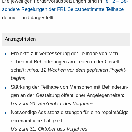
Die je­wei­li­gen För­der­vor­aus­set­zun­gen sind in
Teil 2 – Be­
son­de­re Re­ge­lun­gen der FRL Selbst­be­stimm­te Teil­ha­be
de­fi­niert und dar­ge­stellt.
An­trags­fris­ten
Pro­jek­te zur Ver­bes­se­rung der Teil­ha­be von Men­
schen mit Be­hin­de­run­gen am Leben in der Ge­sell­
schaft:
mind. 12 Wo­chen vor dem ge­plan­ten Pro­jekt­
be­ginn
Stär­kung der Teil­ha­be von Men­schen mit Be­hin­de­run­
gen an der Ge­stal­tung öf­fent­li­cher An­ge­le­gen­hei­ten:
bis zum 30. Sep­tem­ber des Vor­jah­res
Not­wen­di­ge As­sis­tenz­leis­tun­gen für eine re­gel­mä­ßi­ge
eh­ren­amt­li­che Tä­tig­keit:
bis zum 31. Ok­to­ber des Vor­jah­res