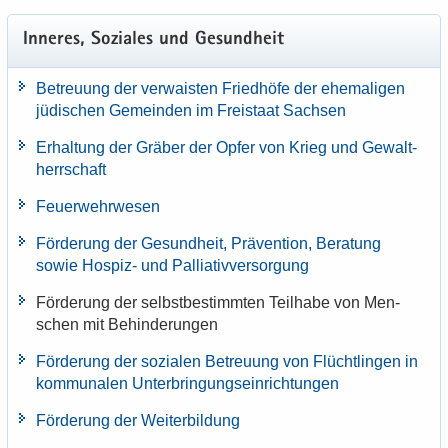
In­ne­res, So­zia­les und Ge­sund­heit
Be­treu­ung der ver­wais­ten Fried­hö­fe der ehe­ma­li­gen
jü­di­schen Ge­mein­den im Frei­staat Sach­sen
Er­hal­tung der Grä­ber der Opfer von Krieg und Ge­walt­
herr­schaft
Feu­er­wehr­we­sen
För­de­rung der Ge­sund­heit, Prä­ven­ti­on, Be­ra­tung
sowie Hospiz-​ und Pal­lia­tiv­ver­sor­gung
För­de­rung der selbst­be­stimm­ten Teil­ha­be von Men­
schen mit Be­hin­de­run­gen
För­de­rung der so­zia­len Be­treu­ung von Flücht­lin­gen in
kom­mu­na­len Un­ter­brin­gungs­ein­rich­tun­gen
För­de­rung der Wei­ter­bil­dung