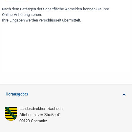
Herausgeber
Lan­des­di­rek­ti­on Sach­sen
Alt­chem­nit­zer Stra­ße 41
09120 Chem­nitz