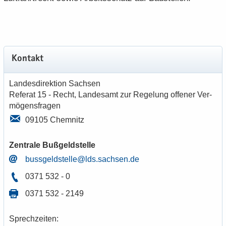
Kon­takt
Lan­des­di­rek­ti­on Sach­sen
Re­fe­rat 15 - Recht, Lan­des­amt zur Re­ge­lung of­fe­ner Ver­
mö­gens­fra­gen
09105 Chem­nitz
Zen­tra­le Buß­geld­stel­le
buss­geld­stel­le@lds.sach­sen.de
0371 532 - 0
0371 532 - 2149
Sprech­zei­ten: