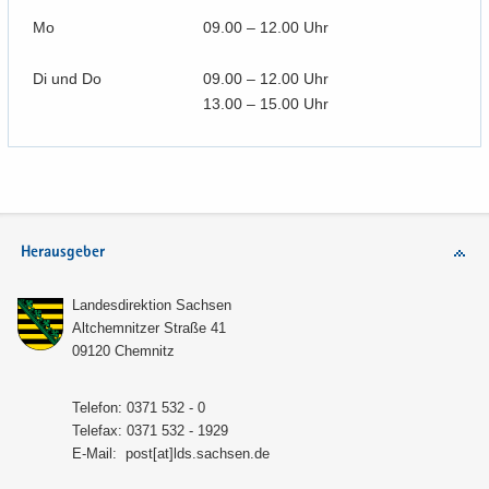
Mo
09.00 – 12.00 Uhr
Di und Do
09.00 – 12.00 Uhr
13.00 – 15.00 Uhr
Herausgeber
Lan­des­di­rek­ti­on Sach­sen
Alt­chem­nit­zer Stra­ße 41
09120 Chem­nitz
Te­le­fon: 0371 532 - 0
Te­le­fax: 0371 532 - 1929
E-​Mail:
post[at]lds.sach­sen.de