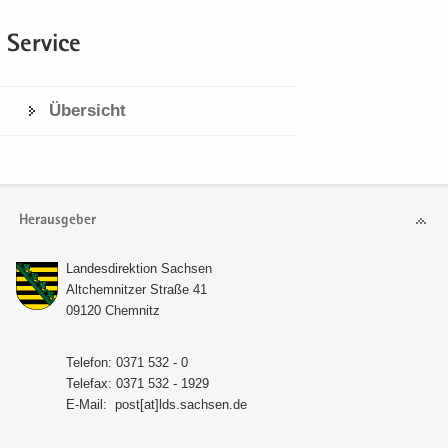
Ser­vice
Über­sicht
Herausgeber
Lan­des­di­rek­ti­on Sach­sen
Alt­chem­nit­zer Stra­ße 41
09120 Chem­nitz
Te­le­fon: 0371 532 - 0
Te­le­fax: 0371 532 - 1929
E-​Mail:
post[at]lds.sach­sen.de