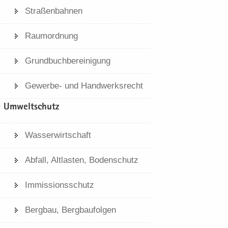
Stra­ßen­bah­nen
Raum­ord­nung
Grund­buch­be­rei­ni­gung
Gewerbe-​​ und Hand­werks­recht
Um­welt­schutz
Was­ser­wirt­schaft
Ab­fall, Alt­las­ten, Bo­den­schutz
Im­mis­si­ons­schutz
Berg­bau, Berg­bau­fol­gen