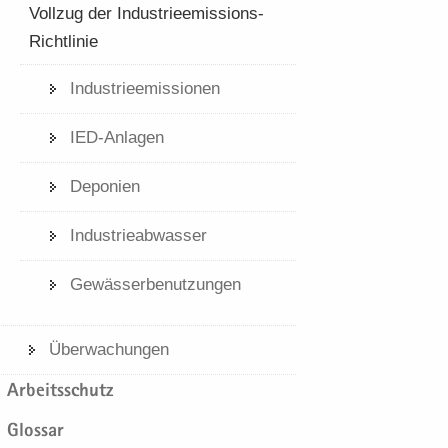
Voll­zug der Industrieemissions-​
Richtlinie
In­dus­trie­emis­sio­nen
IED-​​Anlagen
De­po­nien
In­dus­trie­ab­was­ser
Ge­wäs­ser­be­nut­zun­gen
Über­wa­chun­gen
Ar­beits­schutz
Glos­sar