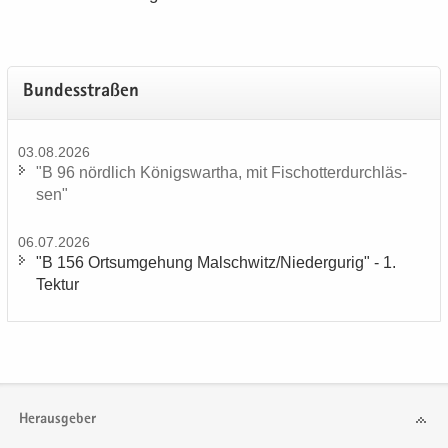
Bun­des­stra­ßen
03.08.2026
"B 96 nörd­lich Kö­nigs­wartha, mit Fisch­ot­ter­durch­läs­
sen"
06.07.2026
"B 156 Orts­um­ge­hung Mal­schwitz/Nie­der­gu­rig" - 1.
Tek­tur
Herausgeber