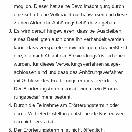
mög­lich. Die­ser hat seine Be­voll­mäch­ti­gung durch
eine schrift­li­che Voll­macht nach­zu­wei­sen und diese
zu den Akten der An­hö­rungs­be­hör­de zu geben.
Es wird dar­auf hin­ge­wie­sen, dass bei Aus­blei­ben
eines Be­tei­lig­ten auch ohne ihn ver­han­delt wer­den
kann, dass ver­spä­te­te Ein­wen­dun­gen, das heißt sol­
che, die nach Ab­lauf der Ein­wen­dungs­frist er­ho­ben
wur­den, für die­ses Ver­wal­tungs­ver­fah­ren aus­ge­
schlos­sen sind und dass das An­hö­rungs­ver­fah­ren
mit Schluss des Er­ör­te­rungs­ter­mins be­en­det ist.
Der Er­ör­te­rungs­ter­min endet, wenn kein Er­ör­te­
rungs­be­darf mehr be­steht.
Durch die Teil­nah­me am Er­ör­te­rungs­ter­min oder
durch Ver­tre­ter­be­stel­lung ent­ste­hen­de Kos­ten wer­
den nicht er­stat­tet.
Der Er­ör­te­rungs­ter­min ist nicht öf­fent­lich.