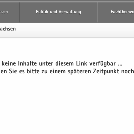
hsen
Politik und Verwaltung
Fachthemen
Sach­sen
 keine In­hal­te unter die­sem Link ver­füg­bar ...
chen Sie es bitte zu einem spä­te­ren Zeit­punkt noch