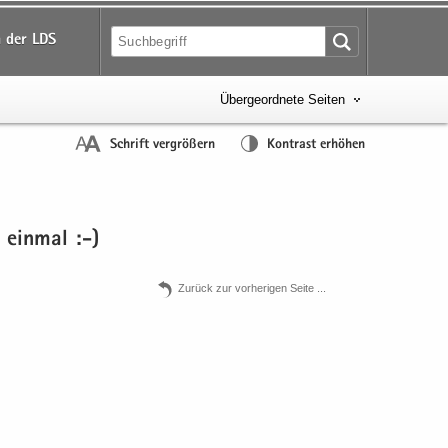
 der LDS
Übergeordnete Seiten
Schrift vergrößern
Kontrast erhöhen
 ein­mal :-)
Zu­rück zur vor­he­ri­gen Seite .​.​.​