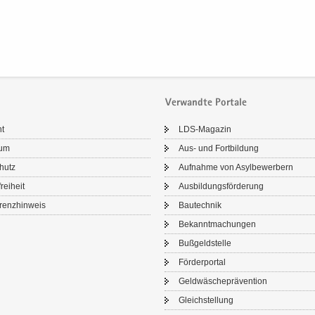
Verwandte Portale
ht
LDS-​Magazin
sum
Aus- und Fort­bil­dung
chutz
Auf­nah­me von Asyl­be­wer­bern
frei­heit
Aus­bil­dungs­för­de­rung
renz­hin­weis
Bau­tech­nik
Be­kannt­ma­chun­gen
Buß­geld­stel­le
För­der­por­tal
Geld­wä­sche­prä­ven­ti­on
Gleich­stel­lung