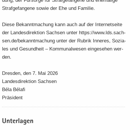
dung, der Für­sor­ge für Straf­ge­fan­ge­ne und ehe­ma­li­ge
Straf­ge­fan­ge­ne sowie der Ehe und Fa­mi­lie.
Diese Be­kannt­ma­chung kann auch auf der In­ter­net­sei­te
der Lan­des­di­rek­ti­on Sach­sen unter https://www.lds.sach­
sen.de/be­kannt­ma­chung unter der Ru­brik In­ne­res, So­zia­
les und Ge­sund­heit – Kom­mu­nal­we­sen ein­ge­se­hen wer­
den.
Dres­den, den 7. Mai 2026
Lan­des­di­rek­ti­on Sach­sen
Béla Bélafi
Prä­si­dent
Un­ter­la­gen