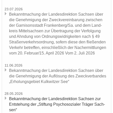
23.07.2026
Be­kannt­ma­chung der Lan­des­di­rek­ti­on Sach­sen über
die Ge­neh­mi­gung der Zweck­ver­ein­ba­rung zwi­schen
der Gar­ni­sons­stadt Fran­ken­berg/Sa. und dem Land­
kreis Mit­tel­sach­sen zur Über­tra­gung der Ver­fol­gung
und Ahn­dung von Ord­nungs­wid­rig­kei­ten nach § 49
Stra­ßen­ver­kehrs­ord­nung, so­fern diese den flie­ßen­den
Ver­kehr be­tref­fen, ein­schließ­lich der Nacher­mitt­lun­gen
vom 20. Fe­bru­ar/15. April 2026 Vom 2. Juli 2026
11.06.2026
Be­kannt­ma­chung der Lan­des­di­rek­ti­on Sach­sen über
die Ge­neh­mi­gung der Auf­lö­sung des Zweck­ver­ban­des
„Er­ho­lungs­ge­biet Kulk­wit­zer See“
28.05.2026
Be­kannt­ma­chung der Lan­des­di­rek­ti­on Sach­sen zur
Ent­ste­hung der „Stif­tung Psy­cho­so­zia­ler Trä­ger Sach­
sen“