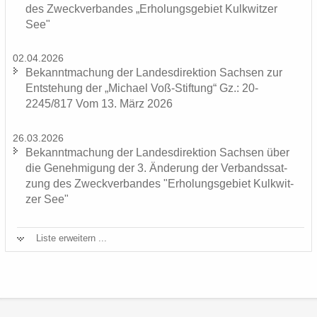
des Zweck­ver­ban­des „Er­ho­lungs­ge­biet Kulk­wit­zer
See"
02.04.2026
Be­kannt­ma­chung der Lan­des­di­rek­ti­on Sach­sen zur
Ent­ste­hung der „Mi­cha­el Voß-​Stiftung“ Gz.: 20-
2245/817 Vom 13. März 2026
26.03.2026
Be­kannt­ma­chung der Lan­des­di­rek­ti­on Sach­sen über
die Ge­neh­mi­gung der 3. Än­de­rung der Ver­bands­sat­
zung des Zweck­ver­ban­des "Er­ho­lungs­ge­biet Kulk­wit­
zer See"
Liste er­wei­tern ...