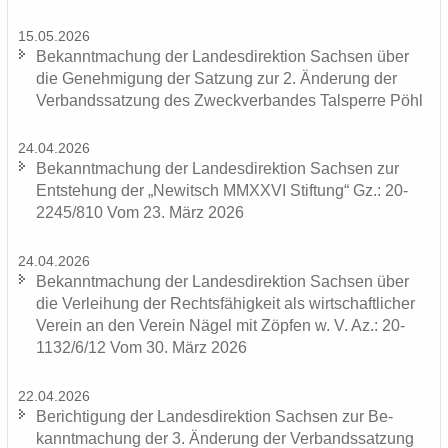
15.05.2026
Be­kannt­ma­chung der Lan­des­di­rek­ti­on Sach­sen über
die Ge­neh­mi­gung der Sat­zung zur 2. Än­de­rung der
Ver­bands­sat­zung des Zweck­ver­ban­des Tal­sper­re Pöhl
24.04.2026
Be­kannt­ma­chung der Lan­des­di­rek­ti­on Sach­sen zur
Ent­ste­hung der „Ne­witsch MMXXVI Stif­tung“ Gz.: 20-
2245/810 Vom 23. März 2026
24.04.2026
Be­kannt­ma­chung der Lan­des­di­rek­ti­on Sach­sen über
die Ver­lei­hung der Rechts­fä­hig­keit als wirt­schaft­li­cher
Ver­ein an den Ver­ein Nägel mit Zöp­fen w. V. Az.: 20-
1132/6/12 Vom 30. März 2026
22.04.2026
Be­rich­ti­gung der Lan­des­di­rek­ti­on Sach­sen zur Be­
kannt­ma­chung der 3. Än­de­rung der Ver­bands­sat­zung