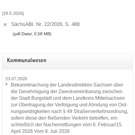
[28.5.2026]
Sächs­ABl.​ Nr.​ 22/​2026, S.​ 488
(pdf-​Datei; 0,58 MB)
Kom­mu­nal­we­sen
23.07.2026
Be­kannt­ma­chung der Lan­des­di­rek­ti­on Sach­sen über
die Ge­neh­mi­gung der Zweck­ver­ein­ba­rung zwi­schen
der Stadt Burg­städt und dem Land­kreis Mit­tel­sach­sen
zur Über­tra­gung der Ver­fol­gung und Ahn­dung von Ord­
nungs­wid­rig­kei­ten nach § 49 Stra­ßen­ver­kehrs­ord­nung,
so­fern diese den flie­ßen­den Ver­kehr be­tref­fen, ein­
schließ­lich der Nacher­mitt­lun­gen vom 6. Fe­bru­ar/15.
April 2026 Vom 9. Juli 2026