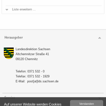
Liste er­wei­tern ...
Herausgeber
Lan­des­di­rek­ti­on Sach­sen
Alt­chem­nit­zer Stra­ße 41
09120 Chem­nitz
Te­le­fon: 0371 532 - 0
Te­le­fax: 0371 532 - 1929
E-​Mail:
post[at]lds.sach­sen.de
Service
Auf un­se­rer Web­site wer­den Coo­kies
Ver­stan­den