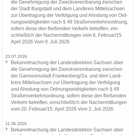
die Ge­neh­mi­gung der Zweck­ver­ein­ba­rung zwi­schen
der Stadt Burg­städt und dem Land­kreis Mit­tel­sach­sen
zur Über­tra­gung der Ver­fol­gung und Ahn­dung von Ord­
nungs­wid­rig­kei­ten nach § 49 Stra­ßen­ver­kehrs­ord­nung,
so­fern diese den flie­ßen­den Ver­kehr be­tref­fen, ein­
schließ­lich der Nacher­mitt­lun­gen vom 6. Fe­bru­ar/15.
April 2026 Vom 9. Juli 2026
23.07.2026
Be­kannt­ma­chung der Lan­des­di­rek­ti­on Sach­sen über
die Ge­neh­mi­gung der Zweck­ver­ein­ba­rung zwi­schen
der Gar­ni­sons­stadt Fran­ken­berg/Sa. und dem Land­
kreis Mit­tel­sach­sen zur Über­tra­gung der Ver­fol­gung
und Ahn­dung von Ord­nungs­wid­rig­kei­ten nach § 49
Stra­ßen­ver­kehrs­ord­nung, so­fern diese den flie­ßen­den
Ver­kehr be­tref­fen, ein­schließ­lich der Nacher­mitt­lun­gen
vom 20. Fe­bru­ar/15. April 2026 Vom 2. Juli 2026
11.06.2026
Be­kannt­ma­chung der Lan­des­di­rek­ti­on Sach­sen über