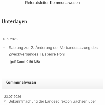
Re­fe­rats­lei­ter Kom­mu­nal­we­sen
Un­ter­la­gen
[18.5.2026]
Sat­zung zur 2.​ Än­de­rung der Ver­bands­sat­zung des
Zweck­ver­ban­des Tal­sper­re Pöhl
(pdf-​Datei; 0,59 MB)
Kom­mu­nal­we­sen
23.07.2026
Be­kannt­ma­chung der Lan­des­di­rek­ti­on Sach­sen über