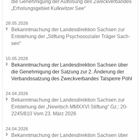
die Ge­neh­mi­gung der Auf­lö­sung des Zweck­ver­ban­des
„Er­ho­lungs­ge­biet Kulk­wit­zer See“
28.05.2026
Be­kannt­ma­chung der Lan­des­di­rek­ti­on Sach­sen zur
Ent­ste­hung der „Stif­tung Psy­cho­so­zia­ler Trä­ger Sach­
sen“
15.05.2026
Be­kannt­ma­chung der Lan­des­di­rek­ti­on Sach­sen über
die Ge­neh­mi­gung der Sat­zung zur 2. Än­de­rung der
Ver­bands­sat­zung des Zweck­ver­ban­des Tal­sper­re Pöhl
24.04.2026
Be­kannt­ma­chung der Lan­des­di­rek­ti­on Sach­sen zur
Ent­ste­hung der „Ne­witsch MMXXVI Stif­tung“ Gz.: 20-
2245/810 Vom 23. März 2026
24.04.2026
Be­kannt­ma­chung der Lan­des­di­rek­ti­on Sach­sen über