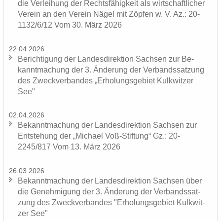
die Ver­lei­hung der Rechts­fä­hig­keit als wirt­schaft­li­cher
Ver­ein an den Ver­ein Nägel mit Zöp­fen w. V. Az.: 20-
1132/6/12 Vom 30. März 2026
22.04.2026
Be­rich­ti­gung der Lan­des­di­rek­ti­on Sach­sen zur Be­
kannt­ma­chung der 3. Än­de­rung der Ver­bands­sat­zung
des Zweck­ver­ban­des „Er­ho­lungs­ge­biet Kulk­wit­zer
See"
02.04.2026
Be­kannt­ma­chung der Lan­des­di­rek­ti­on Sach­sen zur
Ent­ste­hung der „Mi­cha­el Voß-​Stiftung“ Gz.: 20-
2245/817 Vom 13. März 2026
26.03.2026
Be­kannt­ma­chung der Lan­des­di­rek­ti­on Sach­sen über
die Ge­neh­mi­gung der 3. Än­de­rung der Ver­bands­sat­
zung des Zweck­ver­ban­des "Er­ho­lungs­ge­biet Kulk­wit­
zer See"