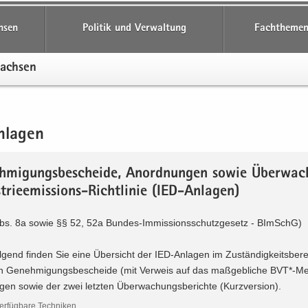
hsen
Politik und Verwaltung
Fachthemen
Sach­sen
nlagen
h­mi­gungs­be­schei­de, An­ord­nun­gen sowie Über­wa
trieemissions-​Richtlinie (IED-​Anlagen)
Abs. 8a sowie §§ 52, 52a Bundes-​Immissionsschutzgesetz - BImSchG)
­gend fin­den Sie eine Über­sicht der IED-​Anlagen im Zu­stän­dig­keits­be­rei
ten Ge­neh­mi­gungs­be­schei­de (mit Ver­weis auf das maß­geb­li­che BVT*-​Merk
­gen sowie der zwei letz­ten Über­wa­chungs­be­rich­te (Kurz­ver­si­on).
r­füg­ba­re Tech­ni­ken