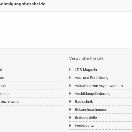
neh­mi­gungs­be­schei­de
Verwandte Portale
ht
LDS-​Magazin
sum
Aus- und Fort­bil­dung
chutz
Auf­nah­me von Asyl­be­wer­bern
frei­heit
Aus­bil­dungs­för­de­rung
renz­hin­weis
Bau­tech­nik
Be­kannt­ma­chun­gen
Buß­geld­stel­le
För­der­por­tal