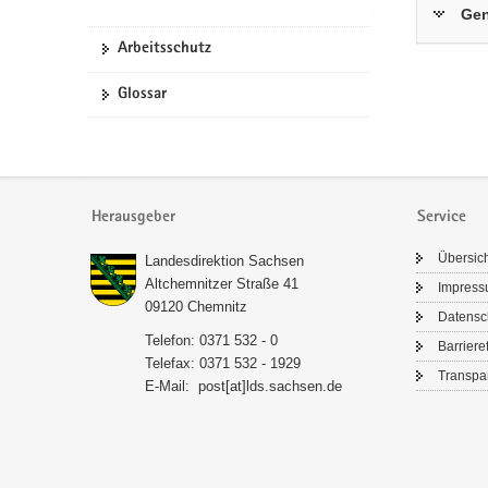
Ge­
Ar­beits­schutz
Glos­sar
Herausgeber
Service
Über­sic
Lan­des­di­rek­ti­on Sach­sen
Alt­chem­nit­zer Stra­ße 41
Im­pres­
09120 Chem­nitz
Da­ten­s
Te­le­fon: 0371 532 - 0
Bar­rie­re­
Te­le­fax: 0371 532 - 1929
Trans­pa­
E-​Mail:
post[at]lds.sach­sen.de