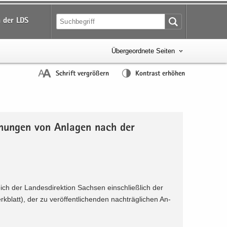
 der LDS
Übergeordnete Seiten
Schrift vergrößern
Kontrast erhöhen
­chun­gen von An­la­gen nach der
ch der Lan­des­di­rek­ti­on Sach­sen ein­schließ­lich der
blatt), der zu ver­öf­fent­li­chen­den nach­träg­li­chen An­