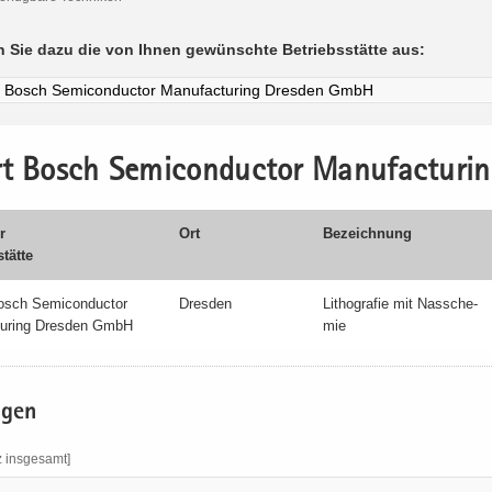
 Sie dazu die von Ihnen ge­wünsch­te Be­triebs­stät­te aus:
rt Bosch Se­mi­con­duc­tor Ma­nu­fac­tu­
r
Ort
Be­zeich­nung
stät­te
osch Se­mi­con­duc­tor
Dres­den
Li­tho­gra­fie mit Nass­che­
­tu­ring Dres­den GmbH
mie
a­gen
z ins­ge­samt]