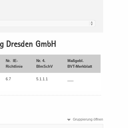
ring Dres­den GmbH
Nr. IE-​
Nr. 4.
Maß­gebl.
Richtlinie
BImSchV
BVT-​Merkblatt
6.7
5.1.1.1
___
Grup­pie­rung öff­nen