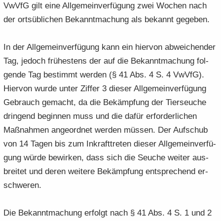
VwVfG gilt eine All­ge­mein­ver­fü­gung zwei Wo­chen nach
der orts­üb­li­chen Be­kannt­ma­chung als be­kannt ge­ge­ben.
In der All­ge­mein­ver­fü­gung kann ein hier­von ab­wei­chen­der
Tag, je­doch frü­hes­tens der auf die Be­kannt­ma­chung fol­
gen­de Tag be­stimmt wer­den (§ 41 Abs. 4 S. 4 VwVfG).
Hier­von wurde unter Zif­fer 3 die­ser All­ge­mein­ver­fü­gung
Ge­brauch ge­macht, da die Be­kämp­fung der Tier­seu­che
drin­gend be­gin­nen muss und die dafür er­for­der­li­chen
Maß­nah­men an­ge­ord­net wer­den müs­sen. Der Auf­schub
von 14 Tagen bis zum In­kraft­tre­ten die­ser All­ge­mein­ver­fü­
gung würde be­wir­ken, dass sich die Seu­che wei­ter aus­
brei­tet und deren wei­te­re Be­kämp­fung ent­spre­chend er­
schwe­ren.
Die Be­kannt­ma­chung er­folgt nach § 41 Abs. 4 S. 1 und 2