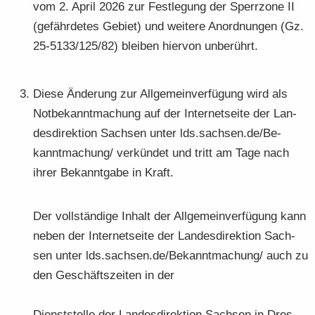
vom 2. April 2026 zur Fest­le­gung der Sperr­zo­ne II
(ge­fähr­de­tes Ge­biet) und wei­te­re An­ord­nun­gen (Gz.
25-5133/125/82) blei­ben hier­von un­be­rührt.
Diese Än­de­rung zur All­ge­mein­ver­fü­gung wird als
Not­be­kannt­ma­chung auf der In­ter­net­sei­te der Lan­
des­di­rek­ti­on Sach­sen unter lds.sach­sen.de/Be­
kannt­ma­chung/ ver­kün­det und tritt am Tage nach
ihrer Be­kannt­ga­be in Kraft.
Der voll­stän­di­ge In­halt der All­ge­mein­ver­fü­gung kann
neben der In­ter­net­sei­te der Lan­des­di­rek­ti­on Sach­
sen unter lds.sach­sen.de/Be­kannt­ma­chung/ auch zu
den Ge­schäfts­zei­ten in der
Dienst­stel­le der Lan­des­di­rek­ti­on Sach­sen in Dres­