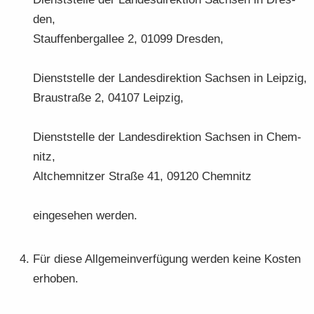
den,
Stauf­fen­berg­al­lee 2, 01099 Dres­den,
Dienst­stel­le der Lan­des­di­rek­ti­on Sach­sen in Leip­zig,
Brau­stra­ße 2, 04107 Leip­zig,
Dienst­stel­le der Lan­des­di­rek­ti­on Sach­sen in Chem­
nitz,
Alt­chem­nit­zer Stra­ße 41, 09120 Chem­nitz
ein­ge­se­hen wer­den.
Für diese All­ge­mein­ver­fü­gung wer­den keine Kos­ten
er­ho­ben.