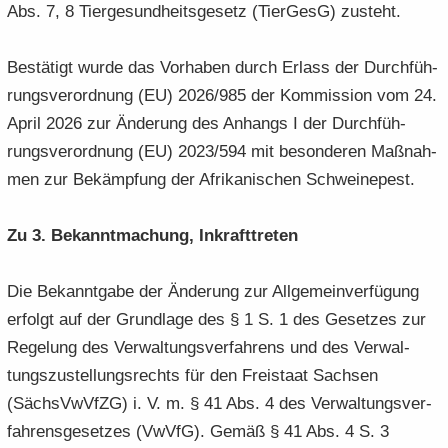
Abs. 7, 8 Tier­ge­sund­heits­ge­setz (Tier­GesG) zu­steht.
Be­stä­tigt wurde das Vor­ha­ben durch Er­lass der Durch­füh­
rungs­ver­ord­nung (EU) 2026/985 der Kom­mis­si­on vom 24.
April 2026 zur Än­de­rung des An­hangs I der Durch­füh­
rungs­ver­ord­nung (EU) 2023/594 mit be­son­de­ren Maß­nah­
men zur Be­kämp­fung der Afri­ka­ni­schen Schwei­ne­pest.
Zu 3. Be­kannt­ma­chung, In­kraft­tre­ten
Die Be­kannt­ga­be der Än­de­rung zur All­ge­mein­ver­fü­gung
er­folgt auf der Grund­la­ge des § 1 S. 1 des Ge­set­zes zur
Re­ge­lung des Ver­wal­tungs­ver­fah­rens und des Ver­wal­
tungs­zu­stel­lungs­rechts für den Frei­staat Sach­sen
(Sächs­VwVfZG) i. V. m. § 41 Abs. 4 des Ver­wal­tungs­ver­
fah­rens­ge­set­zes (VwVfG). Gemäß § 41 Abs. 4 S. 3