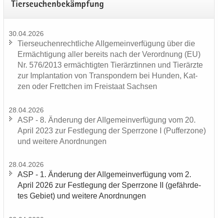
Tier­seu­chen­be­kämp­fung
30.04.2026
Tier­seu­chen­recht­li­che All­ge­mein­ver­fü­gung über die
Er­mäch­ti­gung aller be­reits nach der Ver­ord­nung (EU)
Nr. 576/2013 er­mäch­tig­ten Tier­ärz­tin­nen und Tier­ärz­te
zur Im­plan­ta­ti­on von Trans­pon­dern bei Hun­den, Kat­
zen oder Frett­chen im Frei­staat Sach­sen
28.04.2026
ASP - 8. Än­de­rung der All­ge­mein­ver­fü­gung vom 20.
April 2023 zur Fest­le­gung der Sperr­zo­ne I (Puf­fer­zo­ne)
und wei­te­re An­ord­nun­gen
28.04.2026
ASP - 1. Än­de­rung der All­ge­mein­ver­fü­gung vom 2.
April 2026 zur Fest­le­gung der Sperr­zo­ne II (ge­fähr­de­
tes Ge­biet) und wei­te­re An­ord­nun­gen