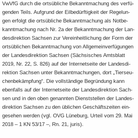
VwVfG durch die orts­üb­li­che Be­kannt­ma­chung des ver­fü­
gen­den Teils. Auf­grund der Eil­be­dürf­tig­keit der Re­ge­lun­
gen er­folgt die orts­üb­li­che Be­kannt­ma­chung als Not­be­
kannt­ma­chung nach Nr. 2a der Be­kannt­ma­chung der Lan­
des­di­rek­ti­on Sach­sen zur Ver­ein­heit­li­chung der Form der
orts­üb­li­chen Be­kannt­ma­chung von All­ge­mein­ver­fü­gun­gen
der Lan­des­di­rek­ti­on Sach­sen (Säch­si­sches Amts­blatt
2019, Nr. 22, S. 826) auf der In­ter­net­sei­te der Lan­des­di­
rek­ti­on Sach­sen unter Be­kannt­ma­chun­gen, dort „Tier­seu­
chen­be­kämp­fung“. Die voll­stän­di­ge Be­grün­dung kann
eben­falls auf der In­ter­net­sei­te der Lan­des­di­rek­ti­on Sach­
sen und in den oben ge­nann­ten Dienst­stel­len der Lan­des­
di­rek­ti­on Sach­sen zu den üb­li­chen Ge­schäfts­zei­ten ein­
ge­se­hen wer­den (vgl. OVG Lü­ne­burg, Ur­teil vom 29. Mai
2018 – 1 KN 53/17 –, Rn. 21, juris).