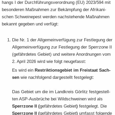
hangs I der Durch­füh­rungs­ver­ord­nung (EU) 2023/594 mit
be­son­de­ren Maß­nah­men zur Be­kämp­fung der Afri­ka­ni­
schen Schwei­ne­pest wer­den nach­ste­hen­de Maß­nah­men
be­kannt ge­ge­ben und ver­fügt:
Die Nr. 1 der All­ge­mein­ver­fü­gung zur Fest­le­gung der
All­ge­mein­ver­fü­gung zur Fest­le­gung der Sperr­zo­ne II
(ge­fähr­de­tes Ge­biet) und wei­te­re An­ord­nun­gen vom
2. April 2026 wird wie folgt neu­ge­fasst:
Es wird ein
Re­strik­ti­ons­ge­biet im Frei­staat Sach­
sen
wie nach­fol­gend dar­ge­stellt fest­ge­legt:
Das Ge­biet um die im Land­kreis Gör­litz fest­ge­stell­
ten ASP-​Ausbrüche bei Wild­schwei­nen wird als
Sperr­zo­ne II (
ge­fähr­de­tes Ge­biet
)
fest­ge­legt. Die
Sperr­zo­ne II (
ge­fähr­de­tes Ge­biet
)
um­fasst fol­gen­de