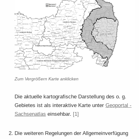
Zum Ver­grö­ßern Karte an­kli­cken
Die ak­tu­el­le kar­to­gra­fi­sche Dar­stel­lung des o. g.
Ge­bie­tes ist als in­ter­ak­ti­ve Karte unter
Geo­por­tal -​​​
Sach­sen­at­las
ein­seh­bar.
[1]
Die wei­te­ren Re­ge­lun­gen der All­ge­mein­ver­fü­gung