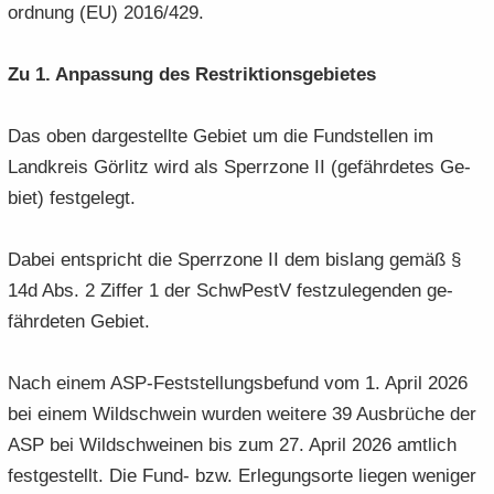
ord­nung (EU) 2016/429.
Zu 1. An­pas­sung des Re­strik­ti­ons­ge­bie­tes
Das oben dar­ge­stell­te Ge­biet um die Fund­stel­len im
Land­kreis Gör­litz wird als Sperr­zo­ne II (ge­fähr­de­tes Ge­
biet) fest­ge­legt.
Dabei ent­spricht die Sperr­zo­ne II dem bis­lang gemäß §
14d Abs. 2 Zif­fer 1 der SchwPestV fest­zu­le­gen­den ge­
fähr­de­ten Ge­biet.
Nach einem ASP-​Feststellungsbefund vom 1. April 2026
bei einem Wild­schwein wur­den wei­te­re 39 Aus­brü­che der
ASP bei Wild­schwei­nen bis zum 27. April 2026 amt­lich
fest­ge­stellt. Die Fund- bzw. Er­le­gungs­or­te lie­gen we­ni­ger