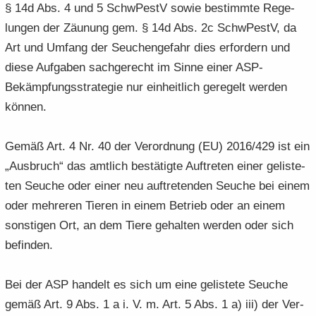
§ 14d Abs. 4 und 5 SchwPestV sowie be­stimm­te Re­ge­
lun­gen der Zäu­nung gem. § 14d Abs. 2c SchwPestV, da
Art und Um­fang der Seu­chen­ge­fahr dies er­for­dern und
diese Auf­ga­ben sach­ge­recht im Sinne einer ASP-​
Bekämpfungsstrategie nur ein­heit­lich ge­re­gelt wer­den
kön­nen.
Gemäß Art. 4 Nr. 40 der Ver­ord­nung (EU) 2016/429 ist ein
„Aus­bruch“ das amt­lich be­stä­tig­te Auf­tre­ten einer ge­lis­te­
ten Seu­che oder einer neu auf­tre­ten­den Seu­che bei einem
oder meh­re­ren Tie­ren in einem Be­trieb oder an einem
sons­ti­gen Ort, an dem Tiere ge­hal­ten wer­den oder sich
be­fin­den.
Bei der ASP han­delt es sich um eine ge­lis­te­te Seu­che
gemäß Art. 9 Abs. 1 a i. V. m. Art. 5 Abs. 1 a) iii) der Ver­