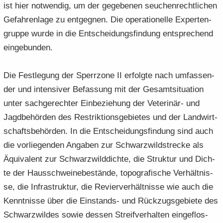
ist hier not­wen­dig, um der ge­ge­be­nen seu­chen­recht­li­chen
Ge­fah­ren­la­ge zu ent­geg­nen. Die ope­ra­tio­nel­le Ex­per­ten­
grup­pe wurde in die Ent­schei­dungs­fin­dung ent­spre­chend
ein­ge­bun­den.
Die Fest­le­gung der Sperr­zo­ne II er­folg­te nach um­fas­sen­
der und in­ten­si­ver Be­fas­sung mit der Ge­samt­si­tua­ti­on
unter sach­ge­rech­ter Ein­be­zie­hung der Veterinär-​ und
Jagd­be­hör­den des Re­strik­ti­ons­ge­bie­tes und der Land­wirt­
schafts­be­hör­den. In die Ent­schei­dungs­fin­dung sind auch
die vor­lie­gen­den An­ga­ben zur Schwarz­wild­stre­cke als
Äqui­va­lent zur Schwarz­wild­dich­te, die Struk­tur und Dich­
te der Haus­schwei­ne­be­stän­de, to­po­gra­fi­sche Ver­hält­nis­
se, die In­fra­struk­tur, die Re­vier­ver­hält­nis­se wie auch die
Kennt­nis­se über die Einstands-​ und Rück­zugs­ge­bie­te des
Schwarz­wil­des sowie des­sen Streif­ver­hal­ten ein­ge­flos­