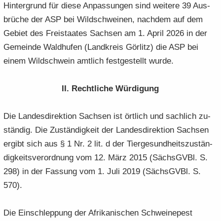
Hin­ter­grund für diese An­pas­sun­gen sind wei­te­re 39 Aus­
brü­che der ASP bei Wild­schwei­nen, nach­dem auf dem
Ge­biet des Frei­staa­tes Sach­sen am 1. April 2026 in der
Ge­mein­de Wald­hu­fen (Land­kreis Gör­litz) die ASP bei
einem Wild­schwein amt­lich fest­ge­stellt wurde.
II. Recht­li­che Wür­di­gung
Die Lan­des­di­rek­ti­on Sach­sen ist ört­lich und sach­lich zu­
stän­dig. Die Zu­stän­dig­keit der Lan­des­di­rek­ti­on Sach­sen
er­gibt sich aus § 1 Nr. 2 lit. d der Tier­ge­sund­heits­zu­stän­
dig­keits­ver­ord­nung vom 12. März 2015 (Sächs­GVBl. S.
298) in der Fas­sung vom 1. Juli 2019 (Sächs­GVBl. S.
570).
Die Ein­schlep­pung der Afri­ka­ni­schen Schwei­ne­pest