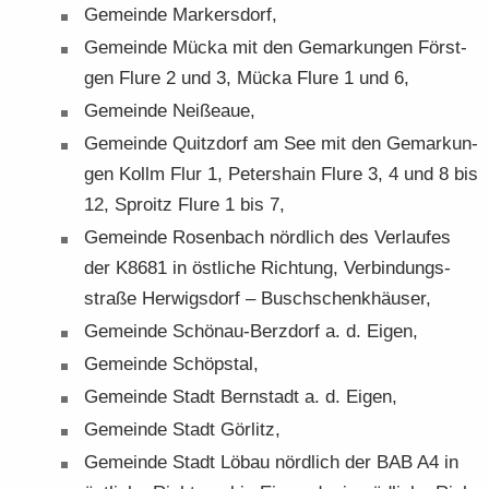
Ge­mein­de Mar­kers­dorf,
Ge­mein­de Mücka mit den Ge­mar­kun­gen Förs­t­
gen Flure 2 und 3, Mücka Flure 1 und 6,
Ge­mein­de Nei­ßeaue,
Ge­mein­de Quitz­dorf am See mit den Ge­mar­kun­
gen Kollm Flur 1, Pe­ters­hain Flure 3, 4 und 8 bis
12, Sproitz Flure 1 bis 7,
Ge­mein­de Ro­sen­bach nörd­lich des Ver­lau­fes
der K8681 in öst­li­che Rich­tung, Ver­bin­dungs­
stra­ße Her­wigs­dorf – Busch­schenk­häu­ser,
Ge­mein­de Schönau-​Berzdorf a. d. Eigen,
Ge­mein­de Schöps­tal,
Ge­mein­de Stadt Bern­stadt a. d. Eigen,
Ge­mein­de Stadt Gör­litz,
Ge­mein­de Stadt Löbau nörd­lich der BAB A4 in