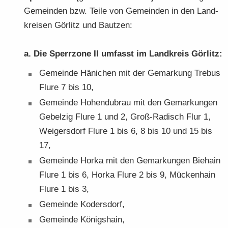
Ge­mein­den bzw. Teile von Ge­mein­den in den Land­
krei­sen Gör­litz und Baut­zen:
a. Die Sperr­zo­ne II um­fasst im Land­kreis Gör­litz:
Ge­mein­de Hä­ni­chen mit der Ge­mar­kung Tre­bus
Flure 7 bis 10,
Ge­mein­de Ho­hen­du­brau mit den Ge­mar­kun­gen
Ge­bel­zig Flure 1 und 2, Groß-​Radisch Flur 1,
Wei­gers­dorf Flure 1 bis 6, 8 bis 10 und 15 bis
17,
Ge­mein­de Horka mit den Ge­mar­kun­gen Bie­hain
Flure 1 bis 6, Horka Flure 2 bis 9, Mü­cken­hain
Flure 1 bis 3,
Ge­mein­de Ko­ders­dorf,
Ge­mein­de Kö­nigs­hain,