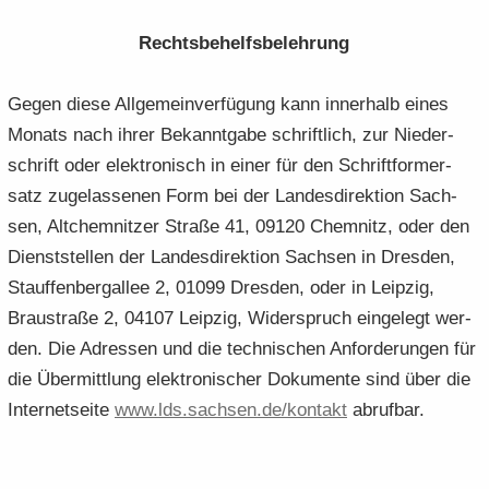
Rechts­be­helfs­be­leh­rung
Gegen diese All­ge­mein­ver­fü­gung kann in­ner­halb eines
Mo­nats nach ihrer Be­kannt­ga­be schrift­lich, zur Nie­der­
schrift oder elek­tro­nisch in einer für den Schrift­for­m­er­
satz zu­ge­las­se­nen Form bei der Lan­des­di­rek­ti­on Sach­
sen, Alt­chem­nit­zer Stra­ße 41, 09120 Chem­nitz, oder den
Dienst­stel­len der Lan­des­di­rek­ti­on Sach­sen in Dres­den,
Stauf­fen­berg­al­lee 2, 01099 Dres­den, oder in Leip­zig,
Brau­stra­ße 2, 04107 Leip­zig, Wi­der­spruch ein­ge­legt wer­
den. Die Adres­sen und die tech­ni­schen An­for­de­run­gen für
die Über­mitt­lung elek­tro­ni­scher Do­ku­men­te sind über die
In­ter­net­sei­te
www.​lds.​sachsen.​de/​kontakt
ab­ruf­bar.