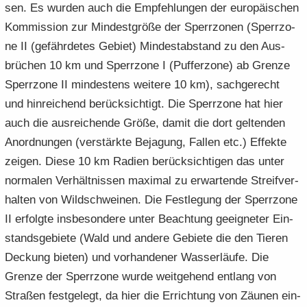
sen. Es wur­den auch die Emp­feh­lun­gen der eu­ro­päi­schen
Kom­mis­si­on zur Min­dest­grö­ße der Sperr­zo­nen (Sperr­zo­
ne II (ge­fähr­de­tes Ge­biet) Min­dest­ab­stand zu den Aus­
brü­chen 10 km und Sperr­zo­ne I (Puf­fer­zo­ne) ab Gren­ze
Sperr­zo­ne II min­des­tens wei­te­re 10 km), sach­ge­recht
und hin­rei­chend be­rück­sich­tigt. Die Sperr­zo­ne hat hier
auch die aus­rei­chen­de Größe, damit die dort gel­ten­den
An­ord­nun­gen (ver­stärk­te Be­ja­gung, Fal­len etc.) Ef­fek­te
zei­gen. Diese 10 km Ra­di­en be­rück­sich­ti­gen das unter
nor­ma­len Ver­hält­nis­sen ma­xi­mal zu er­war­ten­de Streif­ver­
hal­ten von Wild­schwei­nen. Die Fest­le­gung der Sperr­zo­ne
II er­folg­te ins­be­son­de­re unter Be­ach­tung ge­eig­ne­ter Ein­
stands­ge­bie­te (Wald und an­de­re Ge­bie­te die den Tie­ren
De­ckung bie­ten) und vor­han­de­ner Was­ser­läu­fe. Die
Gren­ze der Sperr­zo­ne wurde weit­ge­hend ent­lang von
Stra­ßen fest­ge­legt, da hier die Er­rich­tung von Zäu­nen ein­