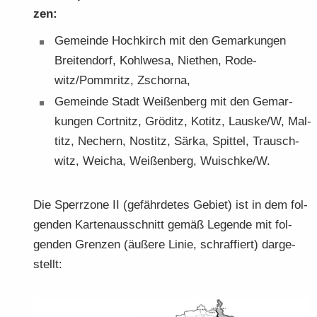
zen:
Ge­mein­de Hoch­kirch mit den Ge­mar­kun­gen
Brei­ten­dorf, Kohl­we­sa, Nie­then, Ro­de­
witz/Pomm­ritz, Zschor­na,
Ge­mein­de Stadt Wei­ßen­berg mit den Ge­mar­
kun­gen Cort­nitz, Grö­ditz, Ko­titz, Laus­ke/W, Mal­
titz, Ne­chern, Nostitz, Särka, Spit­tel, Trausch­
witz, Wei­cha, Wei­ßen­berg, Wuisch­ke/W.
Die Sperr­zo­ne II (ge­fähr­de­tes Ge­biet) ist in dem fol­
gen­den Kar­ten­aus­schnitt gemäß Le­gen­de mit fol­
gen­den Gren­zen (äu­ße­re Linie, schraf­fiert) dar­ge­
stellt: