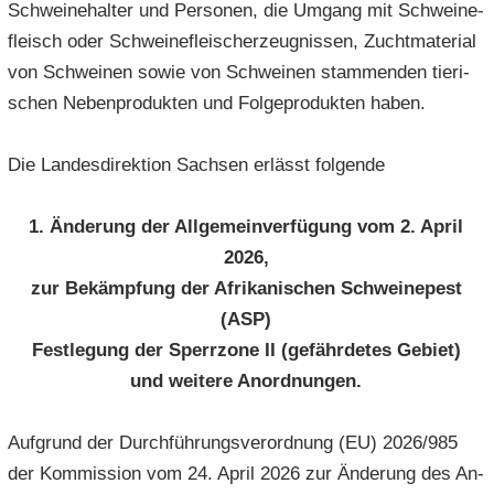
Schwei­ne­hal­ter und Per­so­nen, die Um­gang mit Schwei­ne­
fleisch oder Schwei­ne­flei­sch­er­zeug­nis­sen, Zucht­ma­te­ri­al
von Schwei­nen sowie von Schwei­nen stam­men­den tie­ri­
schen Ne­ben­pro­duk­ten und Fol­ge­pro­duk­ten haben.
Die Lan­des­di­rek­ti­on Sach­sen er­lässt fol­gen­de
1. Än­de­rung der All­ge­mein­ver­fü­gung vom 2. April
2026,
zur Be­kämp­fung der Afri­ka­ni­schen Schwei­ne­pest
(ASP)
Fest­le­gung der Sperr­zo­ne II (ge­fähr­de­tes Ge­biet)
und wei­te­re An­ord­nun­gen
.
Auf­grund der Durch­füh­rungs­ver­ord­nung (EU) 2026/985
der Kom­mis­si­on vom 24. April 2026 zur Än­de­rung des An­