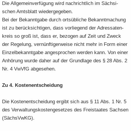
Die All­ge­mein­ver­fü­gung wird nach­richt­lich im Säch­si­
schen Amts­blatt wie­der­ge­ge­ben.
Bei der Be­kannt­ga­be durch orts­üb­li­che Be­kannt­ma­chung
ist zu be­rück­sich­ti­gen, dass vor­lie­gend der Adres­sa­ten­
kreis so groß ist, dass er, be­zo­gen auf Zeit und Zweck
der Re­ge­lung, ver­nünf­ti­ger­wei­se nicht mehr in Form einer
Ein­zel­be­kannt­ga­be an­ge­spro­chen wer­den kann. Von einer
An­hö­rung wurde daher auf der Grund­la­ge des § 28 Abs. 2
Nr. 4 VwVfG ab­ge­se­hen.
Zu 4. Kos­ten­ent­schei­dung
Die Kos­ten­ent­schei­dung er­gibt sich aus § 11 Abs. 1 Nr. 5
des Ver­wal­tungs­kos­ten­ge­set­zes des Frei­staa­tes Sach­sen
(Sächs­VwKG).