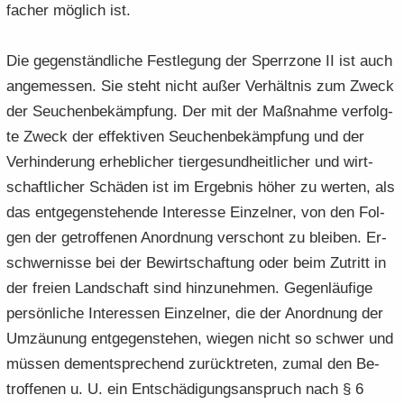
fa­cher mög­lich ist.
Die ge­gen­ständ­li­che Fest­le­gung der Sperr­zo­ne II ist auch
an­ge­mes­sen. Sie steht nicht außer Ver­hält­nis zum Zweck
der Seu­chen­be­kämp­fung. Der mit der Maß­nah­me ver­folg­
te Zweck der ef­fek­ti­ven Seu­chen­be­kämp­fung und der
Ver­hin­de­rung er­heb­li­cher tier­ge­sund­heit­li­cher und wirt­
schaft­li­cher Schä­den ist im Er­geb­nis höher zu wer­ten, als
das ent­ge­gen­ste­hen­de In­ter­es­se Ein­zel­ner, von den Fol­
gen der ge­trof­fe­nen An­ord­nung ver­schont zu blei­ben. Er­
schwer­nis­se bei der Be­wirt­schaf­tung oder beim Zu­tritt in
der frei­en Land­schaft sind hin­zu­neh­men. Ge­gen­läu­fi­ge
per­sön­li­che In­ter­es­sen Ein­zel­ner, die der An­ord­nung der
Um­zäu­nung ent­ge­gen­ste­hen, wie­gen nicht so schwer und
müs­sen dem­entspre­chend zu­rück­tre­ten, zumal den Be­
trof­fe­nen u. U. ein Ent­schä­di­gungs­an­spruch nach § 6