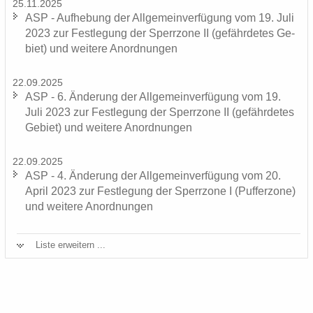
25.11.2025
ASP - Auf­he­bung der All­ge­mein­ver­fü­gung vom 19. Juli
2023 zur Fest­le­gung der Sperr­zo­ne II (ge­fähr­de­tes Ge­
biet) und wei­te­re An­ord­nun­gen
22.09.2025
ASP - 6. Än­de­rung der All­ge­mein­ver­fü­gung vom 19.
Juli 2023 zur Fest­le­gung der Sperr­zo­ne II (ge­fähr­de­tes
Ge­biet) und wei­te­re An­ord­nun­gen
22.09.2025
ASP - 4. Än­de­rung der All­ge­mein­ver­fü­gung vom 20.
April 2023 zur Fest­le­gung der Sperr­zo­ne I (Puf­fer­zo­ne)
und wei­te­re An­ord­nun­gen
Liste er­wei­tern ...