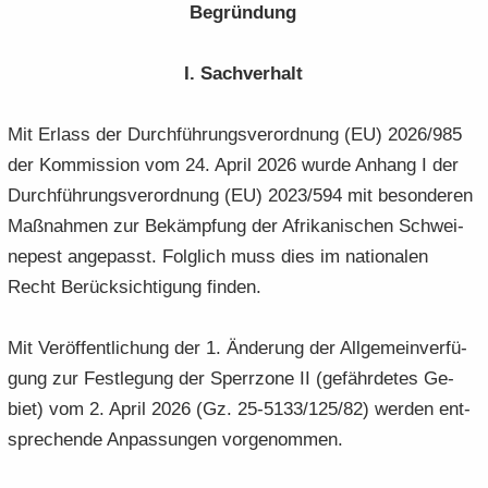
Be­grün­dung
I. Sach­ver­halt
Mit Er­lass der Durch­füh­rungs­ver­ord­nung (EU) 2026/985
der Kom­mis­si­on vom 24. April 2026 wurde An­hang I der
Durch­füh­rungs­ver­ord­nung (EU) 2023/594 mit be­son­de­ren
Maß­nah­men zur Be­kämp­fung der Afri­ka­ni­schen Schwei­
ne­pest an­ge­passt. Folg­lich muss dies im na­tio­na­len
Recht Be­rück­sich­ti­gung fin­den.
Mit Ver­öf­fent­li­chung der 1. Än­de­rung der All­ge­mein­ver­fü­
gung zur Fest­le­gung der Sperr­zo­ne II (ge­fähr­de­tes Ge­
biet) vom 2. April 2026 (Gz. 25-5133/125/82) wer­den ent­
spre­chen­de An­pas­sun­gen vor­ge­nom­men.