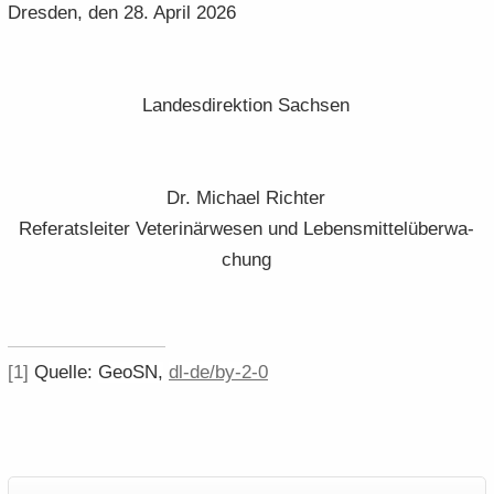
Dres­den, den 28. April 2026
Lan­des­di­rek­ti­on Sach­sen
Dr. Mi­cha­el Rich­ter
Re­fe­rats­lei­ter Ve­te­ri­när­we­sen und Le­bens­mit­tel­über­wa­
chung
[1]
Quel­le:
GeoSN,
dl-de/by-2-0