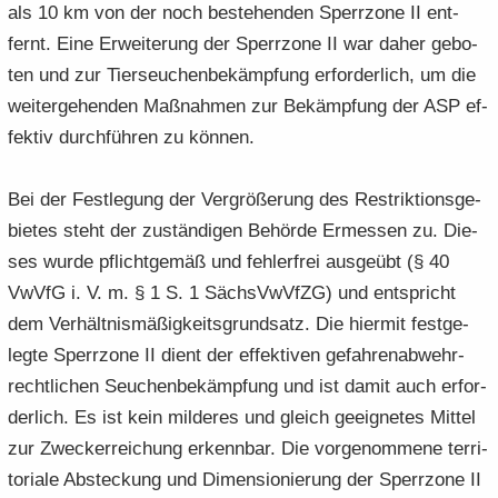
als 10 km von der noch be­stehen­den Sperr­zo­ne II ent­
fernt. Eine Er­wei­te­rung der Sperr­zo­ne II war daher ge­bo­
ten und zur Tier­seu­chen­be­kämp­fung er­for­der­lich, um die
wei­ter­ge­hen­den Maß­nah­men zur Be­kämp­fung der ASP ef­
fek­tiv durch­füh­ren zu kön­nen.
Bei der Fest­le­gung der Ver­grö­ße­rung des Re­strik­ti­ons­ge­
bie­tes steht der zu­stän­di­gen Be­hör­de Er­mes­sen zu. Die­
ses wurde pflicht­ge­mäß und feh­ler­frei aus­ge­übt (§ 40
VwVfG i. V. m. § 1 S. 1 Sächs­VwVfZG) und ent­spricht
dem Ver­hält­nis­mä­ßig­keits­grund­satz. Die hier­mit fest­ge­
leg­te Sperr­zo­ne II dient der ef­fek­ti­ven ge­fah­ren­ab­wehr­
recht­li­chen Seu­chen­be­kämp­fung und ist damit auch er­for­
der­lich. Es ist kein mil­de­res und gleich ge­eig­ne­tes Mit­tel
zur Zwecker­rei­chung er­kenn­bar. Die vor­ge­nom­me­ne ter­ri­
to­ria­le Ab­ste­ckung und Di­men­sio­nie­rung der Sperr­zo­ne II