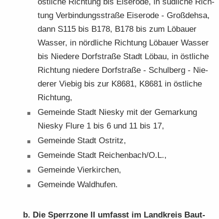
öst­li­che Rich­tung bis Ei­sero­de, in süd­li­che Rich­
tung Ver­bin­dungs­stra­ße Ei­sero­de - Groß­deh­sa,
dann S115 bis B178, B178 bis zum Lö­bau­er
Was­ser, in nörd­li­che Rich­tung Lö­bau­er Was­ser
bis Nie­de­re Dorf­stra­ße Stadt Löbau, in öst­li­che
Rich­tung nie­de­re Dorf­stra­ße - Schul­berg - Nie­
de­rer Vie­big bis zur K8681, K8681 in öst­li­che
Rich­tung,
Ge­mein­de Stadt Nies­ky mit der Ge­mar­kung
Nies­ky Flure 1 bis 6 und 11 bis 17,
Ge­mein­de Stadt Ost­ritz,
Ge­mein­de Stadt Rei­chen­bach/O.L.,
Ge­mein­de Vier­kir­chen,
Ge­mein­de Wald­hu­fen.
b. Die Sperr­zo­ne II um­fasst im Land­kreis Baut­