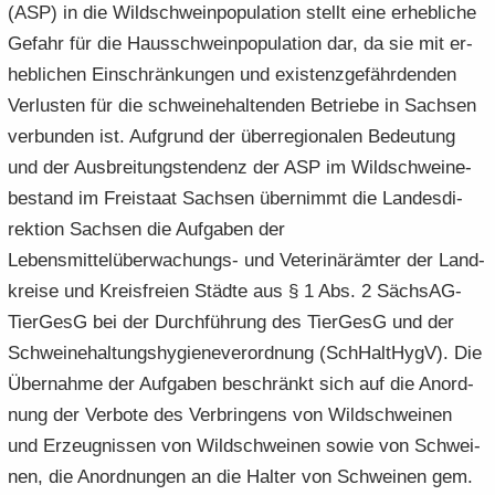
(ASP) in die Wild­schwein­po­pu­la­ti­on stellt eine er­heb­li­che
Ge­fahr für die Haus­schwein­po­pu­la­ti­on dar, da sie mit er­
heb­li­chen Ein­schrän­kun­gen und exis­tenz­ge­fähr­den­den
Ver­lus­ten für die schwei­ne­hal­ten­den Be­trie­be in Sach­sen
ver­bun­den ist. Auf­grund der über­re­gio­na­len Be­deu­tung
und der Aus­brei­tungs­ten­denz der ASP im Wild­schwei­ne­
be­stand im Frei­staat Sach­sen über­nimmt die Lan­des­di­
rek­ti­on Sach­sen die Auf­ga­ben der
Lebensmittelüberwachungs-​ und Ve­te­ri­när­äm­ter der Land­
krei­se und Kreis­frei­en Städ­te aus § 1 Abs. 2 Säch­s­AG­
Tier­GesG bei der Durch­füh­rung des Tier­GesG und der
Schwei­ne­hal­tungs­hy­gie­ne­ver­ord­nung (SchHalt­HygV). Die
Über­nah­me der Auf­ga­ben be­schränkt sich auf die An­ord­
nung der Ver­bo­te des Ver­brin­gens von Wild­schwei­nen
und Er­zeug­nis­sen von Wild­schwei­nen sowie von Schwei­
nen, die An­ord­nun­gen an die Hal­ter von Schwei­nen gem.