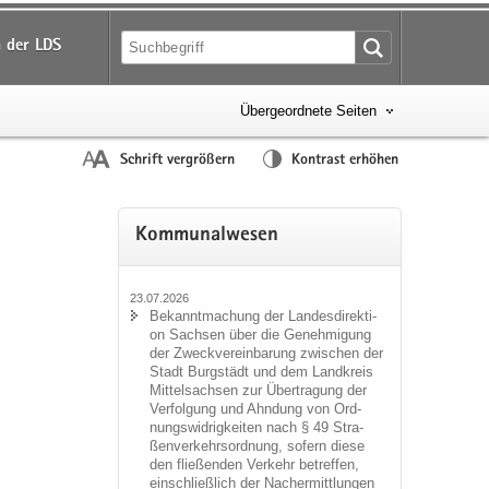
 der LDS
Übergeordnete Seiten
Schrift vergrößern
Kontrast erhöhen
Kom­mu­nal­we­sen
23.07.2026
Be­kannt­ma­chung der Lan­des­di­rek­ti­
on Sach­sen über die Ge­neh­mi­gung
der Zweck­ver­ein­ba­rung zwi­schen der
Stadt Burg­städt und dem Land­kreis
Mit­tel­sach­sen zur Über­tra­gung der
Ver­fol­gung und Ahn­dung von Ord­
nungs­wid­rig­kei­ten nach § 49 Stra­
ßen­ver­kehrs­ord­nung, so­fern diese
den flie­ßen­den Ver­kehr be­tref­fen,
ein­schließ­lich der Nacher­mitt­lun­gen