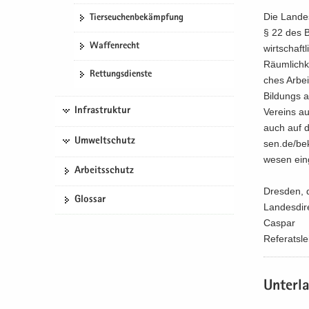
l
i
f
f
e
­
t
Die Lan­de
t
­
o
Tier­seu­chen­be­kämp­fung
e
n
o
i
§ 22 des Bü
g
r
n
­
n
­
Waf­fen­recht
wirt­schaft
a
­
­
d
o
Räum­lich­k
­
m
d
Ret­tungs­diens­te
e
n
ches Ar­be
t
a
e
N
Bil­dungs a
i
­
N
a
Infrastruktur
Ver­eins au
­
t
a
­
auch auf de
o
i
­
v
Umweltschutz
sen.de/be­
n
­
v
i
we­sen ein
o
i
­
Ar­beits­schutz
n
­
g
Dres­den,
g
Glos­sar
a
Lan­des­di­
a
­
Cas­par
­
t
Re­fe­rats­le
t
i
i
­
­
o
Un­ter­l
o
n
n