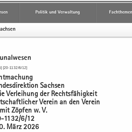
hsen
Politik und Verwaltung
Fachthemen
Sach­sen
­nal­we­sen
] [20-1132/6/12]
nt­ma­chung
­des­di­rek­ti­on Sach­sen
e Ver­lei­hung der Rechts­fä­hig­keit
t­schaft­li­cher Ver­ein an den Ver­ein
mit Zöp­fen w. V.
0-1132/6/12
0. März 2026