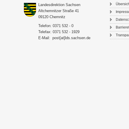
Über­sic
Lan­des­di­rek­ti­on Sach­sen
Alt­chem­nit­zer Stra­ße 41
Im­pres­
09120 Chem­nitz
Da­ten­s
Te­le­fon: 0371 532 - 0
Bar­rie­re­
Te­le­fax: 0371 532 - 1929
Trans­pa­
E-​Mail:
post[at]lds.sach­sen.de