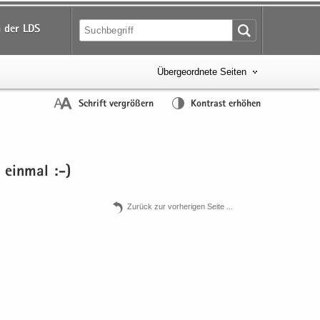
 der LDS
Übergeordnete Seiten
Schrift vergrößern
Kontrast erhöhen
 ein­mal :-)
Zu­rück zur vor­he­ri­gen Seite .​.​.​