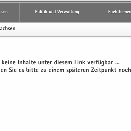
hsen
Politik und Verwaltung
Fachthemen
Sach­sen
 keine In­hal­te unter die­sem Link ver­füg­bar ...
chen Sie es bitte zu einem spä­te­ren Zeit­punkt noch