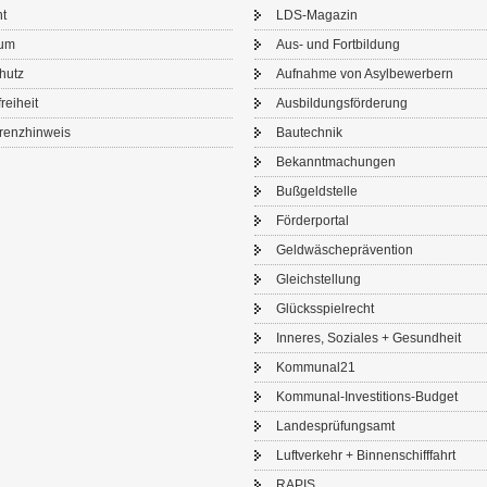
ht
LDS-​Magazin
sum
Aus- und Fort­bil­dung
chutz
Auf­nah­me von Asyl­be­wer­bern
frei­heit
Aus­bil­dungs­för­de­rung
renz­hin­weis
Bau­tech­nik
Be­kannt­ma­chun­gen
Buß­geld­stel­le
För­der­por­tal
Geld­wä­sche­prä­ven­ti­on
Gleich­stel­lung
Glücks­spiel­recht
In­ne­res, So­zia­les + Ge­sund­heit
Kom­mu­nal21
Kommunal-​Investitions-Budget
Lan­des­prü­fungs­amt
Luft­ver­kehr + Bin­nen­schiff­fahrt
RAPIS