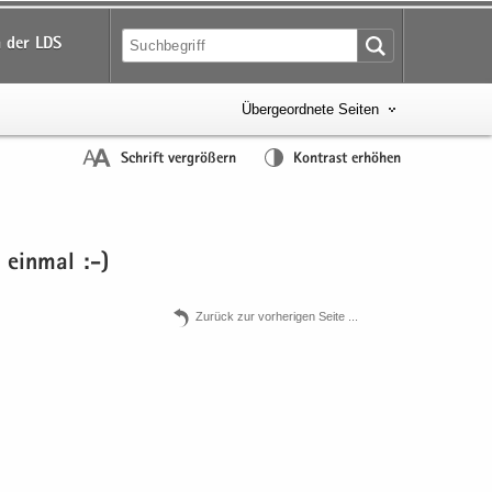
 der LDS
Übergeordnete Seiten
Schrift vergrößern
Kontrast erhöhen
 ein­mal :-)
Zu­rück zur vor­he­ri­gen Seite .​.​.​