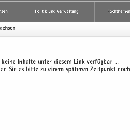
hsen
Politik und Verwaltung
Fachthemen
Sach­sen
 keine In­hal­te unter die­sem Link ver­füg­bar ...
chen Sie es bitte zu einem spä­te­ren Zeit­punkt noch