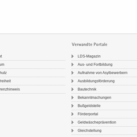
Verwandte Portale
ht
LDS-​Magazin
sum
Aus- und Fort­bil­dung
chutz
Auf­nah­me von Asyl­be­wer­bern
frei­heit
Aus­bil­dungs­för­de­rung
renz­hin­weis
Bau­tech­nik
Be­kannt­ma­chun­gen
Buß­geld­stel­le
För­der­por­tal
Geld­wä­sche­prä­ven­ti­on
Gleich­stel­lung